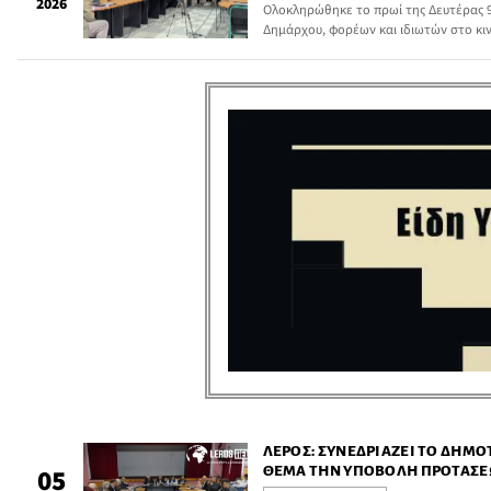
2026
Ολοκληρώθηκε το πρωί της Δευτέρας 
Δημάρχου, φορέων και ιδιωτών στο κι
μελέτης για το Τοπικό Πολεοδομικό Σχ
συνέχεια της παρουσίασης των εναλλ
που είχε πραγματοποιηθεί την Τρίτη 3
ΛΈΡΟΣ: ΣΥΝΕΔΡΙΆΖΕΙ ΤΟ ΔΗΜΟ
ΘΈΜΑ ΤΗΝ ΥΠΟΒΟΛΉ ΠΡΟΤΆΣΕΩ
05
ΠΟΛΕΟΔΟΜΙΚΟΎ ΣΧΕΔΊΟΥ