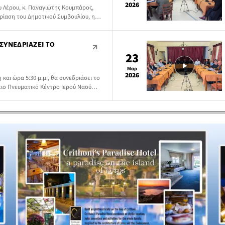
2026
 Λέρου, κ. Παναγιώτης Κουμπάρος,
ρίαση του Δημοτικού Συμβουλίου, η
5 Μαΐου 2026, στις 6:00 το
ντρο του Ιερού Ναού Αγίου
 ΣΥΝΕΔΡΙΆΖΕΙ ΤΟ
23
Μαρ
2026
 και ώρα 5:30 μ.μ., θα συνεδριάσει το
ειο Πνευματικό Κέντρο Ιερού Ναού
τα στην ημερήσια διάταξη τα