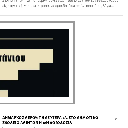
ΔΕΛΤΙΟ ΤΥΠΟΥ – Στη σημερινή συνεδρίαση του Δημοτικού Συμβουλίου Λέρου
είχα την τιμή, για πρώτη φορά, να προεδρεύσω ως Αντιπρόεδρος λόγω
απουσίας του Προέδρου.
ΔΉΜΑΡΧΟΣ ΛΈΡΟΥ: ΤΗ ΔΕΥΤΈΡΑ 2/2 ΣΤΟ ΔΗΜΟΤΙΚΌ
ΣΧΟΛΕΊΟ ΑΛΊΝΤΩΝ Η 12Η ΛΟΓΟΔΟΣΊΑ