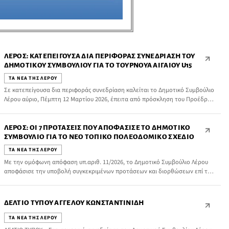
ΛΈΡΟΣ: ΚΑΤΕΠΕΊΓΟΥΣΑ ΔΙΑ ΠΕΡΙΦΟΡΆΣ ΣΥΝΕΔΡΊΑΣΗ ΤΟΥ
ΔΗΜΟΤΙΚΟΎ ΣΥΜΒΟΥΛΊΟΥ ΓΙΑ ΤΟ ΤΟΥΡΝΟΥΆ ΑΙΓΑΊΟΥ U15
ΤΑ ΝΕΑ ΤΗΣ ΛΕΡΟΥ
Σε κατεπείγουσα δια περιφοράς συνεδρίαση καλείται το Δημοτικό Συμβούλιο
Λέρου αύριο, Πέμπτη 12 Μαρτίου 2026, έπειτα από πρόσκληση του Προέδρου
του Δημοτικού Συμβουλίου κ. Παναγιώτη Κουμπάρου.
ΛΈΡΟΣ: ΟΙ 7 ΠΡΟΤΆΣΕΙΣ ΠΟΥ ΑΠΟΦΆΣΙΣΕ ΤΟ ΔΗΜΟΤΙΚΌ
ΣΥΜΒΟΎΛΙΟ ΓΙΑ ΤΟ ΝΈΟ ΤΟΠΙΚΌ ΠΟΛΕΟΔΟΜΙΚΌ ΣΧΈΔΙΟ
ΤΑ ΝΕΑ ΤΗΣ ΛΕΡΟΥ
Με την ομόφωνη απόφαση υπ.αριθ. 11/2026, το Δημοτικό Συμβούλιο Λέρου
αποφάσισε την υποβολή συγκεκριμένων προτάσεων και διορθώσεων επί του
νέου Τοπικού Πολεοδομικού Σχεδίου (ΤΠΣ) Λέρου, μετά την 1η παρουσίαση
του σχεδίου.
ΔΕΛΤΊΟ ΤΎΠΟΥ ΆΓΓΕΛΟΥ ΚΩΝΣΤΑΝΤΙΝΊΔΗ
ΤΑ ΝΕΑ ΤΗΣ ΛΕΡΟΥ