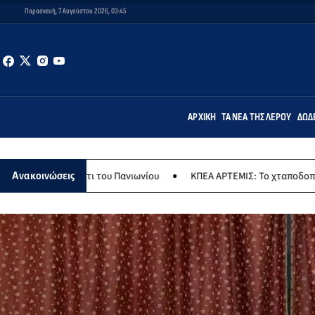
Παρασκευή, 7 Αυγούστου 2026, 03:45
ΑΡΧΙΚΉ
ΤΑ ΝΈΑ ΤΗΣ ΛΈΡΟΥ
ΔΩΔ
άρτι του Πανιωνίου
ΚΠΕΑ ΑΡΤΕΜΙΣ: Το χταποδοπίλαφο της Παναγί
Ανακοινώσεις