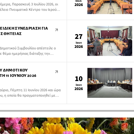
Ιουλ
μερα, Παρασκευή 3 Ιουλίου 2026, οι
2026
έλειο Πνευματικό Κέντρο του Ιερού
ΕΙΔΙΚΉ ΣΥΝΕΔΡΊΑΣΗ ΓΙΑ
ΗΣ ΘΗΤΕΊΑΣ
27
Ιουν
2026
 Δημοτικού Συμβουλίου απέστειλε ο
ε θέμα ημερήσιας διάταξης την
υ δημοτικού συμβουλίου και των
η δεύτερη θητεία της τρέχουσας
ΟΥ ΔΗΜΟΤΙΚΟΎ
 11 ΙΟΥΝΊΟΥ 2026
10
Ιουν
2026
ύριο, Πέμπτη 11 Ιουνίου 2026 και ώρα
ου, η οποία θα πραγματοποιηθεί με
oom.