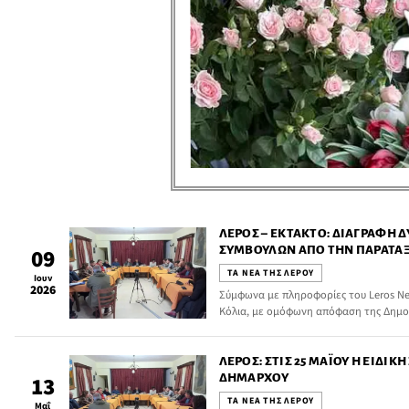
ΛΈΡΟΣ – ΈΚΤΑΚΤΟ: ΔΙΑΓΡΑΦΉ 
ΣΥΜΒΟΎΛΩΝ ΑΠΌ ΤΗΝ ΠΑΡΆΤΑ
09
ΤΑ ΝΕΑ ΤΗΣ ΛΕΡΟΥ
Ιουν
2026
Σύμφωνα με πληροφορίες του Leros Ne
Κόλια, με ομόφωνη απόφαση της Δημο
Σχέδιο για Όλους» αποφασίστηκε η δ
Άννας Ταχλιαμπούρη και Αντώνη – Μιχ
ΛΈΡΟΣ: ΣΤΙΣ 25 ΜΑΪ́ΟΥ Η ΕΙΔ
ΔΗΜΆΡΧΟΥ
13
ΤΑ ΝΕΑ ΤΗΣ ΛΕΡΟΥ
Μαΐ