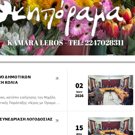
ΔΎΟ ΔΗΜΟΤΙΚΏΝ
ΞΗ ΚΌΛΙΑ
02
Ιουν
2026
ws, κατόπιν εισήγησης του Μιχάλη
τικής Παράταξης «Λέρος με Όραμα και
ιαγραφή των δημοτικών συμβούλων
αήλ Μαυρουδή.
ΙΚΉ ΣΥΝΕΔΡΊΑΣΗ ΛΟΓΟΔΟΣΊΑΣ
15
Απρ