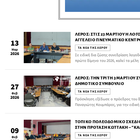
ΛΈΡΟΣ: ΣΤΙΣ 23 ΜΑΡΤΊΟΥ Η ΛΟ
ΑΓΓΈΛΕΙΟ ΠΝΕΥΜΑΤΙΚΌ ΚΈΝΤ
13
ΤΑ ΝΕΑ ΤΗΣ ΛΕΡΟΥ
Μαρ
2026
Σε ειδική δια ζώσης συνεδρίαση λογοδ
πρώτο δίμηνο του 2026, καλεί τα μέλη
Πρόεδρος Παναγιώτης Κουμπάρος.
ΛΈΡΟΣ: ΤΗΝ ΤΡΊΤΗ 3 ΜΑΡΤΊΟΥ 
ΔΗΜΟΤΙΚΌ ΣΥΜΒΟΎΛΙΟ
27
ΤΑ ΝΕΑ ΤΗΣ ΛΕΡΟΥ
Φεβ
2026
Πρόσκληση εξέδωσε ο πρόεδρος του δ
Παναγιώτης Κουμπάρος, για την ειδικ
στις 3 Μαρτίου 2026 ημέρα Τρίτη και ώ
εκδηλώσεων του δημοτικού σχολείου Α
ημερήσια διάταξη το παρακάτω:
ΤΟΠΙΚΌ ΠΟΛΕΟΔΟΜΙΚΌ ΣΧΈΔΙ
ΣΤΗΝ ΠΡΌΤΑΣΗ ΚΩΤΤΆΚΗ – “ΚΑ
09
ΙΔΙΟΚΤΉΤΕΣ ΟΙΚΟΠΈΔΩΝ
ΤΑ ΝΕΑ ΤΗΣ ΛΕΡΟΥ
Φεβ