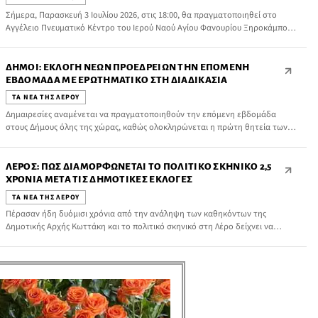
Σήμερα, Παρασκευή 3 Ιουλίου 2026, στις 18:00, θα πραγματοποιηθεί στο
Αγγέλειο Πνευματικό Κέντρο του Ιερού Ναού Αγίου Φανουρίου Ξηροκάμπου
η ειδική συνεδρίαση του Δημοτικού Συμβουλίου Λέρου για την εκλογή των
μελών του νέου Προεδρείου του Δημοτικού Συμβουλίου και των μελών της
Δημοτικής Επιτροπής, για τη δεύτερη θητεία της τρέχουσας δημοτικής
ΔΉΜΟΙ: ΕΚΛΟΓΉ ΝΈΩΝ ΠΡΟΕΔΡΕΊΩΝ ΤΗΝ ΕΠΌΜΕΝΗ
περιόδου.
ΕΒΔΟΜΆΔΑ ΜΕ ΕΡΩΤΗΜΑΤΙΚΌ ΣΤΗ ΔΙΑΔΙΚΑΣΊΑ
ΤΑ ΝΕΑ ΤΗΣ ΛΕΡΟΥ
Δημαιρεσίες αναμένεται να πραγματοποιηθούν την επόμενη εβδομάδα
στους Δήμους όλης της χώρας, καθώς ολοκληρώνεται η πρώτη θητεία των
προεδρείων των Δημοτικών Συμβουλίων (2,5 χρόνια), που είχαν εκλεγεί στην
αρχή της τρέχουσας δημοτικής περιόδου.
ΛΈΡΟΣ: ΠΏΣ ΔΙΑΜΟΡΦΏΝΕΤΑΙ ΤΟ ΠΟΛΙΤΙΚΌ ΣΚΗΝΙΚΌ 2,5
ΧΡΌΝΙΑ ΜΕΤΆ ΤΙΣ ΔΗΜΟΤΙΚΈΣ ΕΚΛΟΓΈΣ
ΤΑ ΝΕΑ ΤΗΣ ΛΕΡΟΥ
Πέρασαν ήδη δυόμισι χρόνια από την ανάληψη των καθηκόντων της
Δημοτικής Αρχής Κωττάκη και το πολιτικό σκηνικό στη Λέρο δείχνει να
μπαίνει σε μια νέα, ιδιαίτερα ενδιαφέρουσα φάση.