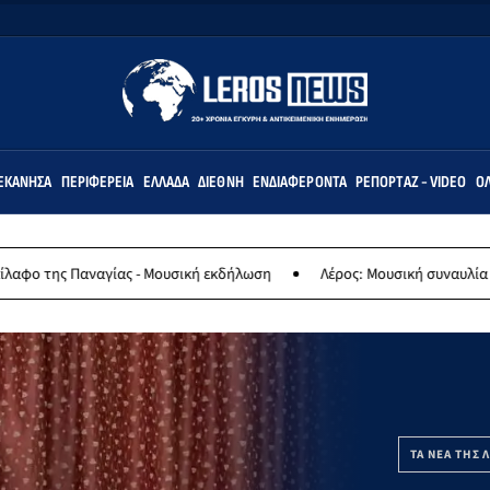
ΕΚΆΝΗΣΑ
ΠΕΡΙΦΈΡΕΙΑ
ΕΛΛΆΔΑ
ΔΙΕΘΝΉ
ΕΝΔΙΑΦΈΡΟΝΤΑ
ΡΕΠΟΡΤΆΖ - VIDEO
ΌΛ
ας - Μουσική εκδήλωση
Λέρος: Μουσική συναυλία των Εργαστηρίων
ΤΑ ΝΕΑ ΤΗΣ 