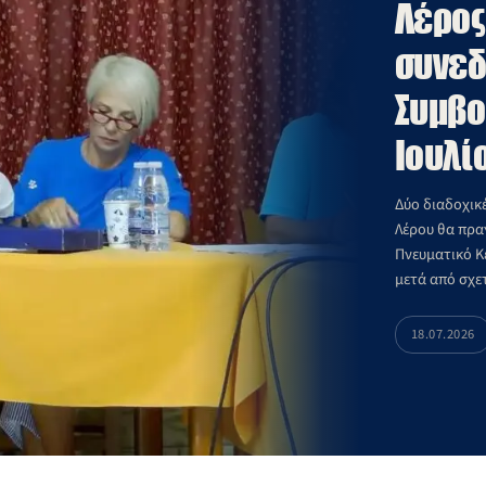
Λέρος
συνεδ
Συμβο
Ιουλί
Δύο διαδοχικ
Λέρου θα πραγ
Πνευματικό Κ
μετά από σχε
Συμβουλίου, 
18.07.2026