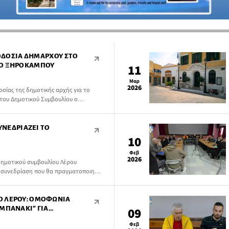
ΓΟΔΟΣΊΑ ΔΗΜΆΡΧΟΥ ΣΤΟ
ΡΟ ΞΗΡΟΚΆΜΠΟΥ
11
Μαρ
2026
οσίας της δημοτικής αρχής για το
 του Δημοτικού Συμβουλίου ο
ΣΥΝΕΔΡΙΆΖΕΙ ΤΟ
10
Φεβ
2026
ημοτικού συμβουλίου Λέρου
ή συνεδρίαση που θα πραγματοποιηθεί
ρα 2:00 μ.μ. δια ζώσης στην αίθουσα
λίντων, με μοναδικό θέμα στην
Ο ΛΈΡΟΥ: ΟΜΟΦΩΝΊΑ
ΜΠΑΝΆΚΙ” ΓΙΑ
09
Φεβ