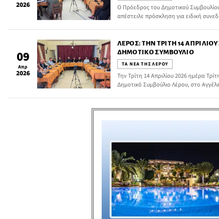
2026
Ο Πρόεδρος του Δημοτικού Συμβουλίου
απέστειλε πρόσκληση για ειδική συνεδ
οποία θα πραγματοποιηθεί τη Δευτέρα 2
απόγευμα, στο Αγγέλειο Πνευματικό Κέ
Φανουρίου Ξηροκάμπου.
ΛΈΡΟΣ: ΤΗΝ ΤΡΊΤΗ 14 ΑΠΡΙΛΊΟΥ
ΔΗΜΟΤΙΚΌ ΣΥΜΒΟΎΛΙΟ
09
ΤΑ ΝΕΑ ΤΗΣ ΛΕΡΟΥ
Απρ
2026
Την Τρίτη 14 Απριλίου 2026 ημέρα Τρίτη
Δημοτικό Συμβούλιο Λέρου, στο Αγγέλ
Αγίου Φανουρίου Ξηροκάμπου, με θέμα
παρακάτω: