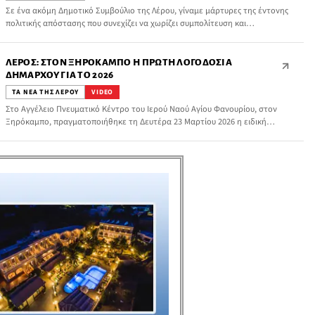
Σε ένα ακόμη Δημοτικό Συμβούλιο της Λέρου, γίναμε μάρτυρες της έντονης
πολιτικής απόστασης που συνεχίζει να χωρίζει συμπολίτευση και
αντιπολίτευση, ακόμη και σε ζητήματα που, για πολλούς, θα έπρεπε να
αντιμετωπίζονται με κοινή λογική και ενιαία στάση ευθύνης.
ΛΈΡΟΣ: ΣΤΟΝ ΞΗΡΌΚΑΜΠΟ Η ΠΡΏΤΗ ΛΟΓΟΔΟΣΊΑ
ΔΗΜΆΡΧΟΥ ΓΙΑ ΤΟ 2026
ΤΑ ΝΕΑ ΤΗΣ ΛΕΡΟΥ
VIDEO
Στο Αγγέλειο Πνευματικό Κέντρο του Ιερού Ναού Αγίου Φανουρίου, στον
Ξηρόκαμπο, πραγματοποιήθηκε τη Δευτέρα 23 Μαρτίου 2026 η ειδική
συνεδρίαση λογοδοσίας της Δημοτικής Αρχής Λέρου και του δημάρχου
Τιμόθεου Κωττάκη, με τρία θέματα στην ημερήσια διάταξη.