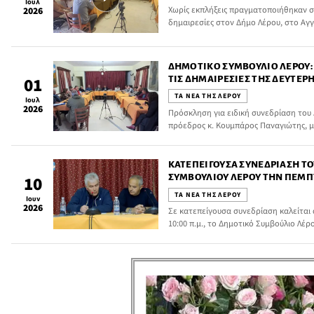
Ιουλ
Χωρίς εκπλήξεις πραγματοποιήθηκαν σή
2026
δημαιρεσίες στον Δήμο Λέρου, στο Αγγ
Ναού Αγίου Φανουρίου Ξηροκάμπου.
ΔΗΜΟΤΙΚΌ ΣΥΜΒΟΎΛΙΟ ΛΈΡΟΥ: 
ΤΙΣ ΔΗΜΑΙΡΕΣΊΕΣ ΤΗΣ ΔΕΎΤΕΡ
01
ΤΑ ΝΕΑ ΤΗΣ ΛΕΡΟΥ
Ιουλ
2026
Πρόσκληση για ειδική συνεδρίαση του
πρόεδρος κ. Κουμπάρος Παναγιώτης, μ
«Εκλογή των μελών του προεδρείου το
μελών της δημοτικής επιτροπής, για τ
δημοτικής περιόδου».
ΚΑΤΕΠΕΊΓΟΥΣΑ ΣΥΝΕΔΡΊΑΣΗ Τ
ΣΥΜΒΟΥΛΊΟΥ ΛΈΡΟΥ ΤΗΝ ΠΈΜΠΤΗ
10
ΤΑ ΝΕΑ ΤΗΣ ΛΕΡΟΥ
Ιουν
2026
Σε κατεπείγουσα συνεδρίαση καλείται α
10:00 π.μ., το Δημοτικό Συμβούλιο Λέρ
τηλεδιάσκεψη μέσω της εφαρμογής Z