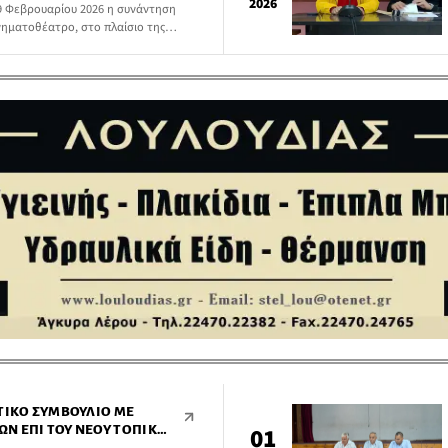
2026
9 Φεβρουαρίου 2026 η συνάντηση
νηματοθέατρο, στο πλαίσιο της
έδιο (ΤΠΣ) του Δήμου Λέρου και σε
ακτικών σεναρίων χωρικής οργάνωσης
 Φεβρουαρίου.
ΤΙΚΌ ΣΥΜΒΟΎΛΙΟ ΜΕ
Ν ΕΠΊ ΤΟΥ ΝΈΟΥ ΤΟΠΙΚΟΎ
01