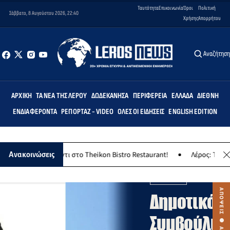
Ταυτότητα
Επικοινωνία
Όροι
Πολιτική
Σάββατο, 8 Αυγούστου 2026, 22:40
Χρήσης
Απορρήτου
Αναζήτησ
ΑΡΧΙΚΉ
ΤΑ ΝΈΑ ΤΗΣ ΛΈΡΟΥ
ΔΩΔΕΚΆΝΗΣΑ
ΠΕΡΙΦΈΡΕΙΑ
ΕΛΛΆΔΑ
ΔΙΕΘΝΉ
ΕΝΔΙΑΦΈΡΟΝΤΑ
ΡΕΠΟΡΤΆΖ - VIDEO
ΌΛΕΣ ΟΙ ΕΙΔΉΣΕΙΣ
ENGLISH EDITION
κο γλέντι στο Theikon Bistro Restaurant!
Λέρος: Το Σάββατο 8 Αυ
Ανακοινώσεις
ΑΠΟΨΕΙΣ
Δημοτικό
Συμβούλιο