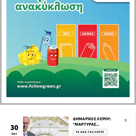
του Εμμανουήλ Πλατή:
«ΑΝΤΕΣΤΕ».
ΔΉΜΑΡΧΟΣ ΛΈΡΟΥ:
“ΜΆΡΤΥΡΑΣ
30
ΚΑΤΗΓΟΡΊΑΣ ΣΕ
ΤΑ ΝΕΑ ΤΗΣ ΛΕΡΟΥ
Οκτ
ΜΉΝΥΣΗ ΕΝΑΝΤΊΟΝ