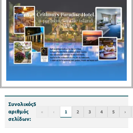
Συνολικός
5
αριθμός
«
‹
1
2
3
4
5
›
σελίδων: