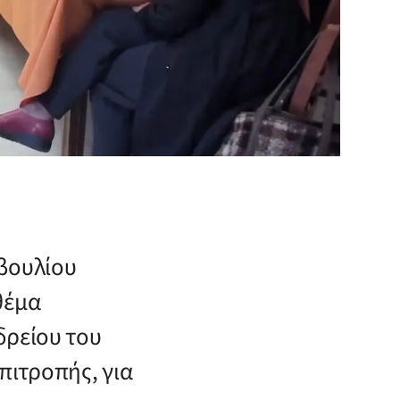
βουλίου
θέμα
δρείου του
πιτροπής, για