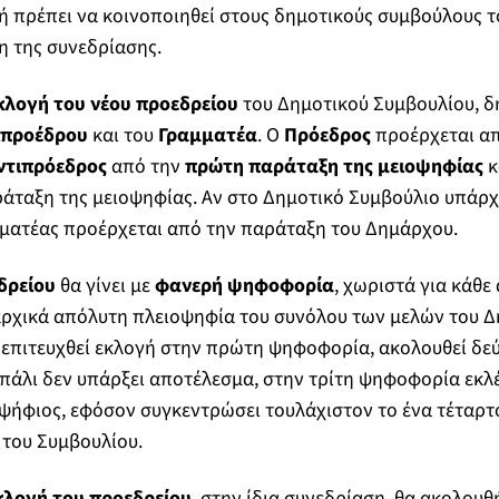
ή πρέπει να κοινοποιηθεί στους δημοτικούς συμβούλους 
η της συνεδρίασης.
κλογή του νέου προεδρείου
του Δημοτικού Συμβουλίου, δ
ιπροέδρου
και του
Γραμματέα
. Ο
Πρόεδρος
προέρχεται α
ντιπρόεδρος
από την
πρώτη παράταξη της μειοψηφίας
κ
ράταξη της μειοψηφίας. Αν στο Δημοτικό Συμβούλιο υπάρ
μματέας προέρχεται από την παράταξη του Δημάρχου.
δρείου
θα γίνει με
φανερή ψηφοφορία
, χωριστά για κάθε 
αρχικά απόλυτη πλειοψηφία του συνόλου των μελών του 
 επιτευχθεί εκλογή στην πρώτη ψηφοφορία, ακολουθεί δεύ
 πάλι δεν υπάρξει αποτέλεσμα, στην τρίτη ψηφοφορία εκλέ
ψήφιος, εφόσον συγκεντρώσει τουλάχιστον το ένα τέταρτ
 του Συμβουλίου.
κλογή του προεδρείου
, στην ίδια συνεδρίαση, θα ακολουθ