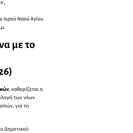
».
υ Ιερού Ναού Αγίου
.μ.
α με το
26)
ικών
, καθορίζεται η
εκλογή των νέων
οπών, για τη
ου Δημοτικού