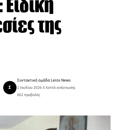
 Ειδική
σίες της
Συντακτική ομάδα Leros News
Σ
1 Ιουλίου 2026
•
3 λεπτά ανάγνωσης
662
προβολές