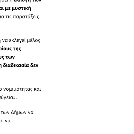
αι με μυστική
ια τις παρατάξεις
 να εκλεγεί μέλος
ίους της
υς των
η διαδικασία δεν
ο νομιμότητας και
ύγεια».
ς των Δήμων να
ες να