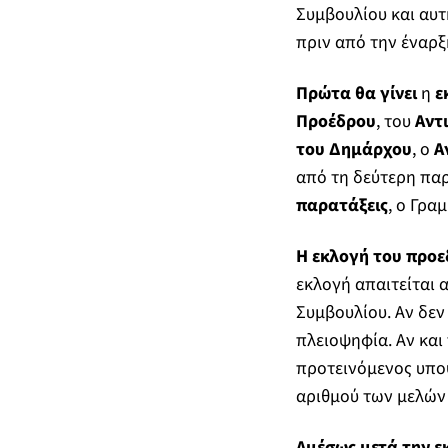
Συμβουλίου και αυτ
πριν από την έναρξ
Πρώτα θα γίνει
η
ε
Προέδρου
, του
Αντ
του Δημάρχου
, ο
Α
από τη δεύτερη πα
παρατάξεις
, ο Γρα
Η εκλογή του προε
εκλογή απαιτείται 
Συμβουλίου. Αν δεν
πλειοψηφία. Αν και
προτεινόμενος υπο
αριθμού των μελών
Αμέσως μετά την ε