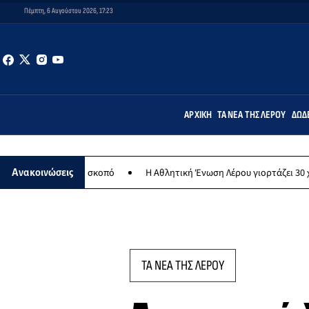
Πέμπτη, 6 Αυγούστου 2026, 17:23
ΑΡΧΙΚΉ
ΤΑ ΝΈΑ ΤΗΣ ΛΈΡΟΥ
ΔΩΔ
ρωπικό σκοπό
Η Αθλητική Ένωση Λέρου γιορτάζει 30 χρόνια ιστορί
Ανακοινώσεις
ΤΑ ΝΕΑ ΤΗΣ ΛΕΡΟΥ