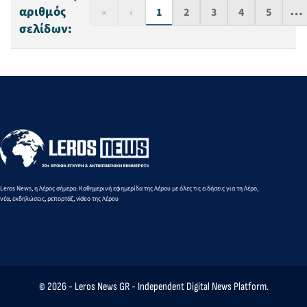
…
αριθμός
«
‹
1
2
3
4
5
σελίδων:
Leros News, η Λέρος σήμερα: Καθημερινή εφημερίδα της Λέρου με όλες τις ειδήσεις για τη Λέρο,
νέα, εκδηλώσεις, ρεπορτάζ, video της Λέρου
© 2026 -
Leros News GR
- Independent Digital News Platform.