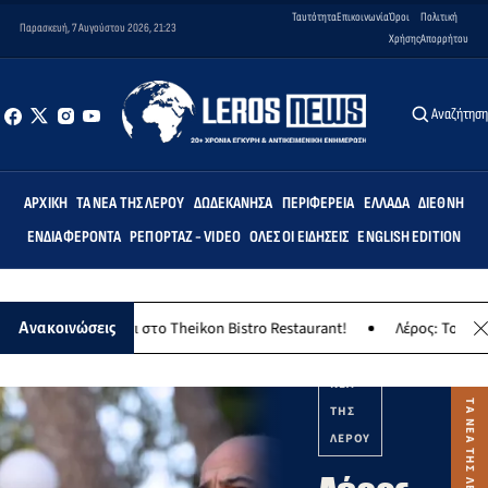
Ταυτότητα
Επικοινωνία
Όροι
Πολιτική
Παρασκευή, 7 Αυγούστου 2026, 21:23
Χρήσης
Απορρήτου
Αναζήτησ
ΑΡΧΙΚΉ
ΤΑ ΝΈΑ ΤΗΣ ΛΈΡΟΥ
ΔΩΔΕΚΆΝΗΣΑ
ΠΕΡΙΦΈΡΕΙΑ
ΕΛΛΆΔΑ
ΔΙΕΘΝΉ
ΕΝΔΙΑΦΈΡΟΝΤΑ
ΡΕΠΟΡΤΆΖ - VIDEO
ΌΛΕΣ ΟΙ ΕΙΔΉΣΕΙΣ
ENGLISH EDITION
γλέντι στο Theikon Bistro Restaurant!
Λέρος: Το Σάββατο 8 Αυγού
Ανακοινώσεις
ΤΑ
ΝΕΑ
ΤΗΣ
ΛΕΡΟΥ