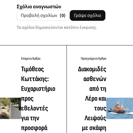
Σχόλια αναγνωστών
Προβολή σχολίων
(0)
Γράψε σχόλιο
Τα σχόλια δημοσιεύονται κατόπιν έγκρισης.
Επόμενο Άρθρο
Προηγούμενο Άρθρο
Τιμόθεος
Διακομιδές
Κωττάκης:
ασθενών
Ευχαριστήριο
από τη
προς
Λέρο και
εθελοντές
τους
για την
Λειψούς
προσφορά
με σκάφη