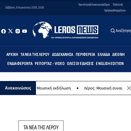
Ταυτότητα
Επικοινωνία
Όροι
Πολιτική
Σάββατο, 8 Αυγούστου 2026, 15:50
Χρήσης
Απορρήτου
Αναζήτησ
ΑΡΧΙΚΉ
ΤΑ ΝΈΑ ΤΗΣ ΛΈΡΟΥ
ΔΩΔΕΚΆΝΗΣΑ
ΠΕΡΙΦΈΡΕΙΑ
ΕΛΛΆΔΑ
ΔΙΕΘΝΉ
ΕΝΔΙΑΦΈΡΟΝΤΑ
ΡΕΠΟΡΤΆΖ - VIDEO
ΌΛΕΣ ΟΙ ΕΙΔΉΣΕΙΣ
ENGLISH EDITION
 της Παναγίας - Μουσική εκδήλωση
Λέρος: Μουσική συναυλία των 
Ανακοινώσεις
ΤΑ ΝΕΑ ΤΗΣ ΛΕΡΟΥ