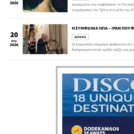
2026
Δυσάρεστα νέα επιφύλασσε το Πεντάγ
ενημέρωσης την Τρίτη στα μέλη της 
Βουλής των Αντιπροσώπων. ‘Όπως εκτ
έξι μήνες για να καθαριστεί πλήρως το
έχει αναπτύξει ο ιρανικός στρατός. Το
Η ΣΥΜΦΩΝΊΑ ΗΠΑ – ΙΡΆΝ ΠΟΥ 
επιχείρηση είναι απίθανο να πραγματο
20
ΔΙΕΘΝΗ
Απρ
Οι Ευρωπαίοι σύμμαχοι φοβούνται ότι 
2026
διαπραγματευτική ομάδα πιέζει για μια
οποία θα μπορούσε να εδραιώσει αντί 
προβλήματα, σύμφωνα με διπλωμάτες 
προηγούμενες διαπραγματεύσεις με τη