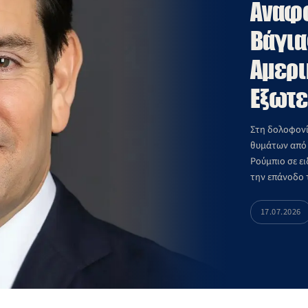
Αναφο
Βάγια
Αμερι
Εξωτ
Στη δολοφονί
θυμάτων από 
Ρούμπιο σε ε
την επάνοδο 
χώρες.
17.07.2026