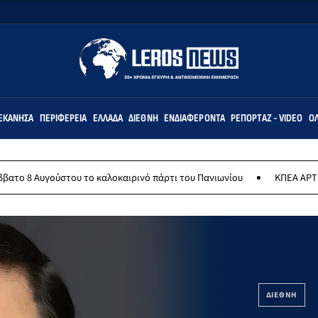
ΕΚΆΝΗΣΑ
ΠΕΡΙΦΈΡΕΙΑ
ΕΛΛΆΔΑ
ΔΙΕΘΝΉ
ΕΝΔΙΑΦΈΡΟΝΤΑ
ΡΕΠΟΡΤΆΖ - VIDEO
ΌΛ
υ το καλοκαιρινό πάρτι του Πανιωνίου
ΚΠΕΑ ΑΡΤΕΜΙΣ: Το χταποδο
ΔΙΕΘΝΗ