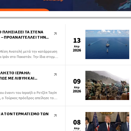
Ο ΠΛΗΣΙΆΣΕΙ ΤΑ ΣΤΕΝΆ
 – ΠΡΟΑΝΑΓΓΈΛΛΕΙ ΤΗΝ
13
Απρ
2026
Μέση Ανατολή μετά την κατάρρευση
Ιράν στο Πακιστάν. Την ίδια στιγμή,
ρανικό πλοίο πλησιάσει τα Στενά του
ίσκεται σε ισχύ ο ναυτικός
ΛΉ ΣΤΟ ΙΣΡΑΉΛ:
ΩΣ ΜΕ ΛΙΒΎΗ ΚΑΙ
09
Απρ
2026
υ έναντι του Ισραήλ ο Ρετζέπ Ταγίπ
 ο Τούρκος πρόεδρος απείλησε το
πραγματεύσεις μεταξύ των Ηνωμένων
 «έδειχνε στο Ισραήλ τη θέση του».
 ΓΙΑ ΤΟΝ ΤΕΡΜΑΤΙΣΜΌ ΤΩΝ
08
Απρ