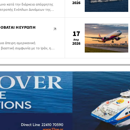
2026
ωνο κατά την διάρκεια απόρρητης
Επιτροπής Ενόπλων Δυνάμεων της
ίμησαν, ενδεχομένως να χρειαστούν
 Στενό του Ορμούζ από τις νάρκες που
 χειρότερο, οποιαδήποτε τέτοια
ΦΟΒΆΤΑΙ Η ΕΥΡΏΠΗ
ποιηθεί […]
17
Απρ
μια άπειρη αμερικανική
2026
 βιαστική συμφωνία με το Ιράν, η
να επιλύσει τα βαθύτερα
που έχουν εμπειρία από
ν Τεχεράνη.