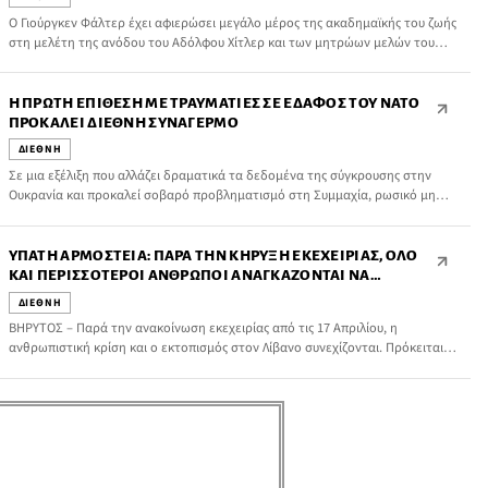
Ο Γιούργκεν Φάλτερ έχει αφιερώσει μεγάλο μέρος της ακαδημαϊκής του ζωής
στη μελέτη της ανόδου του Αδόλφου Χίτλερ και των μητρώων μελών του
ναζιστικού κόμματος.
Η ΠΡΏΤΗ ΕΠΊΘΕΣΗ ΜΕ ΤΡΑΥΜΑΤΊΕΣ ΣΕ ΈΔΑΦΟΣ ΤΟΥ ΝΑΤΟ
ΠΡΟΚΑΛΕΊ ΔΙΕΘΝΉ ΣΥΝΑΓΕΡΜΌ
ΔΙΕΘΝΗ
Σε μια εξέλιξη που αλλάζει δραματικά τα δεδομένα της σύγκρουσης στην
Ουκρανία και προκαλεί σοβαρό προβληματισμό στη Συμμαχία, ρωσικό μη
επανδρωμένο αεροσκάφος τύπου Shahed έπληξε πολυκατοικία στην πόλη
Γκαλάτσι της νοτιοανατολικής Ρουμανίας, τραυματίζοντας δύο ανθρώπους,
ανάμεσά τους και έναν ανήλικο. Πρόκειται για την πρώτη επιβεβαιωμένη
ΎΠΑΤΗ ΑΡΜΟΣΤΕΊΑ: ΠΑΡΆ ΤΗΝ ΚΉΡΥΞΗ ΕΚΕΧΕΙΡΊΑΣ, ΌΛΟ
περίπτωση κατά την οποία ρωσική επίθεση προκαλεί θύματα σε έδαφος […]
ΚΑΙ ΠΕΡΙΣΣΌΤΕΡΟΙ ΆΝΘΡΩΠΟΙ ΑΝΑΓΚΆΖΟΝΤΑΙ ΝΑ
ΕΓΚΑΤΑΛΕΊΨΟΥΝ ΤΑ ΣΠΊΤΙΑ ΤΟΥΣ ΣΤΟΝ ΛΊΒΑΝΟ
ΔΙΕΘΝΗ
ΒΗΡΥΤΟΣ – Παρά την ανακοίνωση εκεχειρίας από τις 17 Απριλίου, η
ανθρωπιστική κρίση και ο εκτοπισμός στον Λίβανο συνεχίζονται. Πρόκειται
για μια εξαιρετικά ευαίσθητη συγκυρία με συνεχιζόμενες ισραηλινές
αεροπορικές επιδρομές, βομβαρδισμούς, κατεδαφίσεις, εντολές εκκένωσης,
απαγορεύσεις επιστροφής σε ορισμένες περιοχές και περιορισμούς στην
κυκλοφορία. Όλα αυτά, συνεχίζουν να προκαλούν επαναλαμβανόμενο
εκτοπισμό των κατοίκων και ραγδαία αύξηση […]