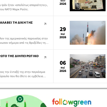
Ιουν
2026
ου Ιράν ήταν «απολύτως απαραίτητες»,
του ΝΑΤΟ Μαρκ Ρούτε.
ΝΑΛΆΒΕΙ ΤΗ ΔΙΚΉ ΤΗΣ
29
Μαΐ
2026
λλον της αμερικανικής παρουσίας στην
νωσαν σήμερα από τις Βρυξέλλες την
, μέσα από μια εξάμηνη επανεξέταση
των βάσεων, που διατηρούν στην
ΡΏΤΟ ΤΗΣ ΔΙΗΠΕΙΡΩΤΙΚΌ
06
Μαΐ
2026
ρος την ένταξή της στην παγκόσμια
πύραυλο που θα έθετε σε εμβέλεια
σης Ανατολής και τελικά θα οδηγούσε
ιών σε πραγματικό χρόνο, σύμφωνα
ως αναφέρει το Bloomberg.