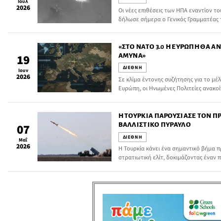
Ιουλ
2026
Οι νέες επιθέσεις των ΗΠΑ εναντίον τ
δήλωσε σήμερα ο Γενικός Γραμματέας 
«ΣΤΟ ΝΑΤΟ 3.0 Η ΕΥΡΏΠΗ ΘΑ Α
ΆΜΥΝΑ»
19
ΔΙΕΘΝΗ
Ιουν
2026
Σε κλίμα έντονης συζήτησης για το μέ
Ευρώπη, οι Ηνωμένες Πολιτείες ανακοί
έναρξη της μετάβασης στο «ΝΑΤΟ 3.0»
της στρατιωτικής τους παρουσίας και 
Ευρώπη.
Η ΤΟΥΡΚΊΑ ΠΑΡΟΥΣΊΑΣΕ ΤΟΝ Π
ΒΑΛΛΙΣΤΙΚΌ ΠΎΡΑΥΛΟ
07
ΔΙΕΘΝΗ
Μαΐ
2026
Η Τουρκία κάνει ένα σημαντικό βήμα π
στρατιωτική ελίτ, δοκιμάζοντας έναν 
μεγάλο μέρος της Ευρώπης και της Μέ
στην εκτόξευση δορυφόρων πληροφορ
με άτομα που γνωρίζουν τα σχέδια, όπ