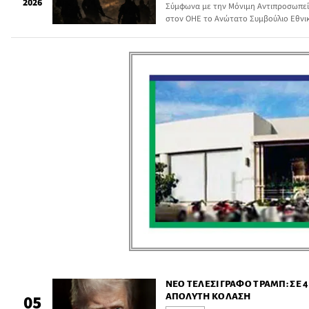
2026
Σύμφωνα με την Μόνιμη Αντιπροσωπεία
στον ΟΗΕ το Ανώτατο Συμβούλιο Εθνι
ότι, ύστερα από 40 ημέρες πολέμου, «
έχουν επιτευχθεί» και ότι οι ιρανικές 
ιστορική αδυναμία και διαρκή ήττα», υ
σύγκρουσης αποφασίσθηκε […]
ΝΈΟ ΤΕΛΕΣΊΓΡΑΦΟ ΤΡΑΜΠ: ΣΕ 4
ΑΠΌΛΥΤΗ ΚΌΛΑΣΗ
05