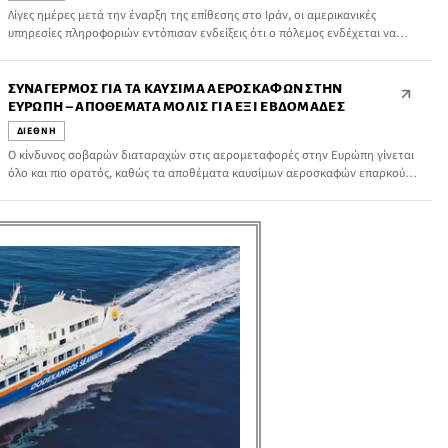
Λίγες ημέρες μετά την έναρξη της επίθεσης στο Ιράν, οι αμερικανικές
υπηρεσίες πληροφοριών εντόπισαν ενδείξεις ότι ο πόλεμος ενδέχεται να
επεκταθεί γεωπολιτικά, καθώς η Ρωσία και η Κίνα φέρονται να επιδίωξαν να
ενισχύσουν την Τεχεράνη, προκειμένου να περιορίσουν τις στρατιωτικές
επιχειρήσεις των ΗΠΑ και του Ισραήλ.
ΣΥΝΑΓΕΡΜΌΣ ΓΙΑ ΤΑ ΚΑΎΣΙΜΑ ΑΕΡΟΣΚΑΦΏΝ ΣΤΗΝ
ΕΥΡΏΠΗ – ΑΠΟΘΈΜΑΤΑ ΜΌΛΙΣ ΓΙΑ ΈΞΙ ΕΒΔΟΜΆΔΕΣ
ΔΙΕΘΝΗ
Ο κίνδυνος σοβαρών διαταραχών στις αερομεταφορές στην Ευρώπη γίνεται
όλο και πιο ορατός, καθώς τα αποθέματα καυσίμων αεροσκαφών επαρκούν
για περίπου έξι εβδομάδες. Την προειδοποίηση απηύθυνε ο επικεφαλής του
Διεθνούς Οργανισμού Ενέργειας, Φατίχ Μπιρόλ, επισημαίνοντας ότι η
κατάσταση μπορεί να οδηγήσει ακόμη και σε ακυρώσεις πτήσεων στο άμεσο
μέλλον.