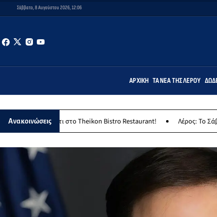
Σάββατο, 8 Αυγούστου 2026, 12:06
ΑΡΧΙΚΉ
ΤΑ ΝΈΑ ΤΗΣ ΛΈΡΟΥ
ΔΩΔ
ντι στο Theikon Bistro Restaurant!
Λέρος: Το Σάββατο 8 Αυγούστο
Ανακοινώσεις