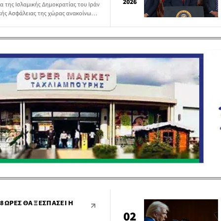
2026
 της Ισλαμικής Δημοκρατίας του Ιράν
κής Ασφάλειας της χώρας ανακοίνωσε
σχεδόν όλοι οι στόχοι του πολέμου
δυνάμεις «οδήγησαν τον εχθρό σε
ποστηρίζοντας ότι η συνέχιση της
8 ΏΡΕΣ ΘΑ ΞΕΣΠΆΣΕΙ Η
02