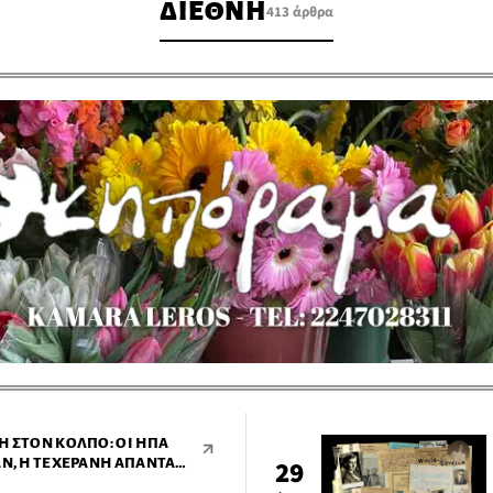
ΔΙΕΘΝΗ
413 άρθρα
Η ΣΤΟΝ ΚΌΛΠΟ: ΟΙ ΗΠΑ
ΆΝ, Η ΤΕΧΕΡΆΝΗ ΑΠΑΝΤΆ
29
ΈΣ ΒΆΣΕΙΣ