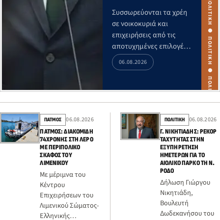
Συσσωρεύονται τα χρέη
σε νοικοκυριά και
επιχειρήσεις από τις
αποτυχημένες επιλογές
της κυβέρνησης για την
06.08.2026
αντιμετώπιση του
ιδιωτικού χρέους. Το
2025 αυξήθηκαν 3,77 δις
οι ληξιπρόθεσμες
οφειλές στην εφ…
06.08.2026
06.08.2026
ΠΑΤΜΟΣ
ΠΟΛΙΤΙΚΗ
ΠΆΤΜΟΣ: ΔΙΑΚΟΜΙΔΉ
Γ. ΝΙΚΗΤΙΆΔΗΣ: ΡΕΚΌΡ
74ΧΡΟΝΗΣ ΣΤΗ ΛΈΡΟ
ΤΑΧΎΤΗΤΑΣ ΣΤΗΝ
ΜΕ ΠΕΡΙΠΟΛΙΚΌ
ΕΞΥΠΗΡΈΤΗΣΗ
ΣΚΆΦΟΣ ΤΟΥ
ΗΜΕΤΈΡΩΝ ΓΙΑ ΤΟ
ΛΙΜΕΝΙΚΟΎ
ΑΙΟΛΙΚΌ ΠΆΡΚΟ ΤΗ Ν.
ΡΌΔΟ
Με μέριμνα του
Δήλωση Γιώργου
Κέντρου
Νικητιάδη,
Επιχειρήσεων του
Βουλευτή
Λιμενικού Σώματος-
Δωδεκανήσου του
Ελληνικής