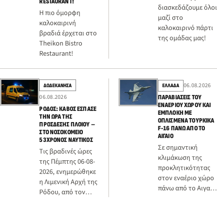
RESTAURANT!
διασκεδάζουμε όλοι
Η πιο όμορφη
μαζί στο
καλοκαιρινή
καλοκαιρινό πάρτι
βραδιά έρχεται στο
της ομάδας μας!
Theikon Bistro
Restaurant!
06.08.2026
ΔΩΔΕΚΑΝΗΣΑ
ΕΛΛΑΔΑ
06.08.2026
ΠΑΡΑΒΙΆΣΕΙΣ ΤΟΥ
ΕΝΑΈΡΙΟΥ ΧΏΡΟΥ ΚΑΙ
ΡΌΔΟΣ: ΚΆΒΟΣ ΈΣΠΑΣΕ
ΕΜΠΛΟΚΉ ΜΕ
ΤΗΝ ΏΡΑ ΤΗΣ
ΟΠΛΙΣΜΈΝΑ ΤΟΥΡΚΙΚΆ
ΠΡΌΣΔΕΣΗΣ ΠΛΟΊΟΥ –
F-16 ΠΆΝΩ ΑΠΌ ΤΟ
ΣΤΟ ΝΟΣΟΚΟΜΕΊΟ
ΑΙΓΑΊΟ
53ΧΡΟΝΟΣ ΝΑΥΤΙΚΌΣ
Σε σημαντική
Τις βραδινές ώρες
κλιμάκωση της
της Πέμπτης 06-08-
προκλητικότητας
2026, ενημερώθηκε
στον εναέριο χώρο
η Λιμενική Αρχή της
πάνω από το Αιγαίο
Ρόδου, από τον
προχώρησε την
ύπαρχο ενός
Πέμπτη η Τουρκία,
φορτηγού