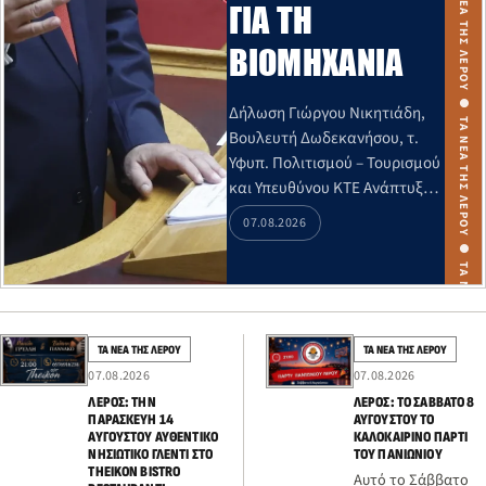
ΤΑ ΝΕΑ ΤΗΣ ΛΕΡΟΥ ● ΤΑ ΝΕΑ ΤΗΣ ΛΕΡΟΥ ● ΤΑ ΝΕΑ ΤΗΣ ΛΕΡΟΥ ● ΤΑ ΝΕΑ ΤΗΣ ΛΕΡΟΥ ● ΤΑ ΝΕΑ ΤΗΣ ΛΕΡΟΥ ● ΤΑ ΝΕΑ ΤΗΣ ΛΕΡΟΥ ● ΤΑ ΝΕΑ ΤΗΣ ΛΕΡΟΥ ● ΤΑ ΝΕΑ ΤΗΣ ΛΕΡΟΥ ● ΤΑ ΝΕΑ ΤΗΣ ΛΕΡΟΥ ● ΤΑ ΝΕΑ ΤΗΣ ΛΕΡΟΥ ●
ΓΙΑ ΤΗ
ΒΙΟΜΗΧΑΝΊΑ
Δήλωση Γιώργου Νικητιάδη,
Βουλευτή Δωδεκανήσου, τ.
Υφυπ. Πολιτισμού – Τουρισμού
και Υπευθύνου ΚΤΕ Ανάπτυξης
ΠΑΣΟΚ, για τις κυβερνητικές
07.08.2026
εξαγγελίες για τη βιομηχανία
που παρουσίασαν
Πρωθυπουργός – Υπ.…
ΤΑ ΝΕΑ ΤΗΣ ΛΕΡΟΥ
ΤΑ ΝΕΑ ΤΗΣ ΛΕΡΟΥ
07.08.2026
07.08.2026
ΛΈΡΟΣ: ΤΗΝ
ΛΈΡΟΣ: ΤΟ ΣΆΒΒΑΤΟ 8
ΠΑΡΑΣΚΕΥΉ 14
ΑΥΓΟΎΣΤΟΥ ΤΟ
ΑΥΓΟΎΣΤΟΥ ΑΥΘΕΝΤΙΚΌ
ΚΑΛΟΚΑΙΡΙΝΌ ΠΆΡΤΙ
ΝΗΣΙΏΤΙΚΟ ΓΛΈΝΤΙ ΣΤΟ
ΤΟΥ ΠΑΝΙΩΝΊΟΥ
THEIKON BISTRO
Αυτό το Σάββατο