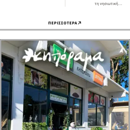
& Οικονομικών
τη νησιωτική
για…
Ελλάδα, τόσο σε
εθνικό όσο και σε
Ευρωπαϊκό επίπεδο
ΠΕΡΙΣΣΟΤΕΡΑ
και η καθοριστ…