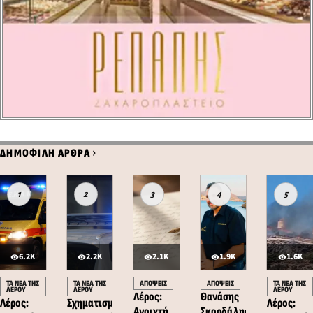
›
ΔΗΜΟΦΙΛΗ ΑΡΘΡΑ
1
2
3
4
5
6.2K
2.2K
2.1K
1.9K
1.6K
ΤΑ ΝΕΑ ΤΗΣ
ΤΑ ΝΕΑ ΤΗΣ
ΑΠΟΨΕΙΣ
ΑΠΟΨΕΙΣ
ΤΑ ΝΕΑ ΤΗΣ
ΛΕΡΟΥ
ΛΕΡΟΥ
ΛΕΡΟΥ
Λέρος:
Θανάσης
Λέρος:
Σχηματισμός
Λέρος:
Ανοιχτή
Σκορδάλης: