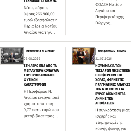
ΤΕΧΝΟΛΟΓΊΕΣ ΑΙΧΜΉΣ
ΦΟΔΣΑ Νοτίου
Νέους πόρους
Αιγαίου και
ύψους 266.960,00
Περιφερειάρχης
ευρώ εξασφάλισε η
Γιώργος
Περιφέρεια Νοτίου
Χατζημάρκος,
Αιγαίου για την
ανταποκρινόμενος
ενίσχυση της
άμεσα στο αίτημα
πράξης που αφορά
που διατυπώθηκε,
τον εκσυγχρονισμό
ΠΕΡΙΦΕΡΕΙΑ Ν. ΑΙΓΑΙΟΥ
ΠΕΡΙΦΕΡΕΙΑ Ν. ΑΙΓΑΙΟΥ
νωρίτερα σήμε…
του τεχνολ…
03.08.2026
31.07.2026
ΣΤΗ ΛΈΡΟ ΈΝΑ ΑΠΌ ΤΑ
Η ΣΥΜΜΑΧΊΑ ΤΩΝ
ΜΕΓΑΛΎΤΕΡΑ ΚΟΝΔΎΛΙΑ
ΤΕΣΣΆΡΩΝ ΝΗΣΙΩΤΙΚΏΝ
ΤΟΥ ΠΡΟΓΡΆΜΜΑΤΟΣ
ΠΕΡΙΦΕΡΕΙΏΝ ΤΗΣ
ΦΥΣΙΚΏΝ
ΧΏΡΑΣ, ΦΈΡΝΕΙ ΤΙΣ
ΚΑΤΑΣΤΡΟΦΏΝ
ΠΡΑΓΜΑΤΙΚΈΣ ΑΝΆΓΚΕΣ
ΤΩΝ ΝΗΣΙΩΤΏΝ ΣΤΑ
Η Περιφέρεια Ν.
ΕΥΡΩΠΑΪΚΆ ΚΈΝΤΡΑ
Αιγαίου ενεργοποιεί
ΛΉΨΗΣ ΤΩΝ
χρηματοδότηση
ΑΠΟΦΆΣΕΩΝ
9,77 εκατ. ευρώ που
Η συγκρότηση μιας
μεταβίβασε προς
ισχυρής και
αυτή το Υπουργείο
τεκμηριωμένης
Εθνικής Οικονομίας
κοινής φωνής για