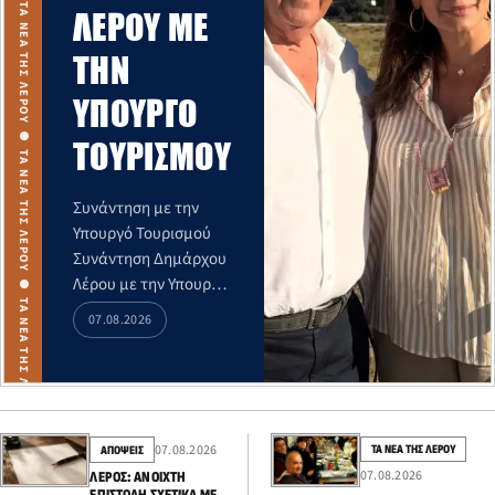
ΛΈΡΟΥ ΜΕ
ΤΗΝ
ΥΠΟΥΡΓΌ
ΤΟΥΡΙΣΜΟΎ
Συνάντηση με την
Υπουργό Τουρισμού
Συνάντηση Δημάρχου
Λέρου με την Υπουργό
Τουρισμού είχε στη
07.08.2026
Λέρο ο Δήμαρχος
Τιμόθεος Κωττάκης.
07.08.2026
ΤΑ ΝΕΑ ΤΗΣ ΛΕΡΟΥ
ΑΠΟΨΕΙΣ
07.08.2026
ΛΈΡΟΣ: ΑΝΟΙΧΤΉ
ΕΠΙΣΤΟΛΉ ΣΧΕΤΙΚΆ ΜΕ