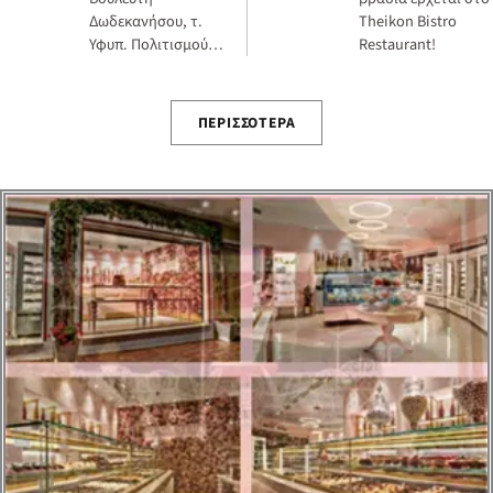
Δωδεκανήσου, τ.
Theikon Bistro
Υφυπ. Πολιτισμού –
Restaurant!
Τουρισμού και
Υπευθύνου ΚΤΕ
Ανάπτυξης ΠΑΣΟΚ,
ΠΕΡΙΣΣΌΤΕΡΑ
για τις
κυβερνητικές
εξαγ…