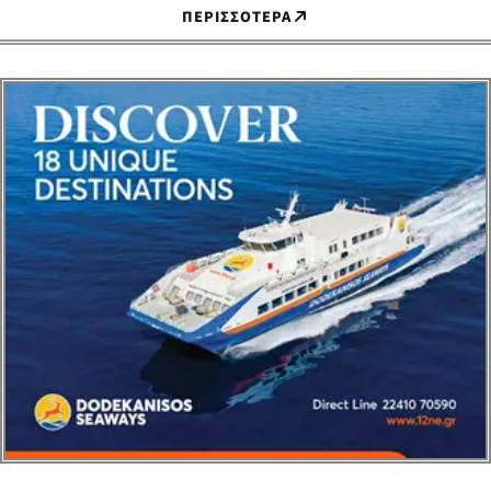
μία ημέρα μετά την
οχηματαγωγού (Φ/
ΠΕΡΙΣΣΟΤΕΡΑ
υπογραφή…
Γ-Ο/Γ) πλοίου…