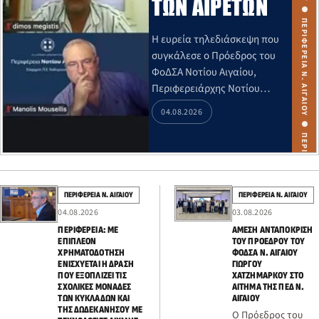
ΠΕΡΙΦΕΡΕΙΑ Ν. ΑΙΓΑΙΟΥ ● ΠΕΡΙΦΕΡΕΙΑ Ν. ΑΙΓΑΙΟΥ ● ΠΕΡΙΦΕΡΕΙΑ Ν. ΑΙΓΑΙΟΥ ● ΠΕΡΙΦΕΡΕΙΑ Ν. ΑΙΓΑΙΟΥ ● ΠΕΡΙΦΕΡΕΙΑ Ν. ΑΙΓΑΙΟΥ ● ΠΕΡΙΦΕΡΕΙΑ Ν. ΑΙΓΑΙΟΥ ● ΠΕΡΙΦΕΡΕΙΑ Ν. ΑΙΓΑΙΟΥ ● ΠΕΡΙΦΕΡΕΙΑ Ν. ΑΙΓΑΙΟΥ ● ΠΕΡΙΦΕΡΕΙΑ Ν. ΑΙΓΑΙΟΥ ● ΠΕΡΙΦΕΡΕΙΑ Ν. ΑΙΓΑΙΟΥ ●
ΤΩΝ ΑΙΡΕΤΏΝ
Η ευρεία τηλεδιάσκεψη που
συγκάλεσε ο Πρόεδρος του
ΦοΔΣΑ Νοτίου Αιγαίου,
Περιφερειάρχης Νοτίου
Αιγαίου Γιώργος
04.08.2026
Χατζημάρκος,
πραγματοποιήθηκε νωρίτερα
σήμερα το απόγευμα.
ΠΕΡΙΦΕΡΕΙΑ Ν. ΑΙΓΑΙΟΥ
ΠΕΡΙΦΕΡΕΙΑ Ν. ΑΙΓΑΙΟΥ
04.08.2026
03.08.2026
ΠΕΡΙΦΈΡΕΙΑ: ΜΕ
ΆΜΕΣΗ ΑΝΤΑΠΌΚΡΙΣΗ
ΕΠΙΠΛΈΟΝ
ΤΟΥ ΠΡΟΈΔΡΟΥ ΤΟΥ
ΧΡΗΜΑΤΟΔΌΤΗΣΗ
ΦΟΔΣΑ Ν. ΑΙΓΑΊΟΥ
ΕΝΙΣΧΎΕΤΑΙ Η ΔΡΆΣΗ
ΓΙΏΡΓΟΥ
ΠΟΥ ΕΞΟΠΛΊΖΕΙ ΤΙΣ
ΧΑΤΖΗΜΆΡΚΟΥ ΣΤΟ
ΣΧΟΛΙΚΈΣ ΜΟΝΆΔΕΣ
ΑΊΤΗΜΑ ΤΗΣ ΠΕΔ Ν.
ΤΩΝ ΚΥΚΛΆΔΩΝ ΚΑΙ
ΑΙΓΑΊΟΥ
ΤΗΣ ΔΩΔΕΚΑΝΉΣΟΥ ΜΕ
Ο Πρόεδρος του