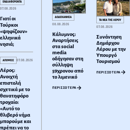
ΕΝΔΙΑΦΕΡΟΝΤΑ
07.08.2026
ΔΩΔΕΚΑΝΗΣΑ
Γιατί οι
ΤΑ ΝΕΑ ΤΗΣ ΛΕΡΟΥ
08.08.2026
Τούρκοι
07.08.2026
«ψηφίζουν»
Κάλυμνος:
Συνάντηση
ελληνικά
Αναρτήσεις
Δημάρχου
νησιά;
στα social
Λέρου με την
media
Υπουργό
οδήγησαν στη
07.08.2026
ΑΠΟΨΕΙΣ
Τουρισμού
σύλληψη
Λέρος:
59χρονου από
→
ΠΕΡΙΣΣΌΤΕΡΑ
Ανοιχτή
το λιμενικό
επιστολή
→
ΠΕΡΙΣΣΌΤΕΡΑ
σχετικά με το
θανατηφόρο
τροχαίο:
«Αυτό το
θλιβερό νήμα
μπορούμε και
πρέπει να το