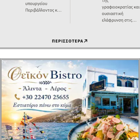
της
υπουργείου
γραφειοκρατίας και
Περιβάλλοντος και
ουσιαστική
Ενέργειας για την
ελάφρυνση στις
επέκταση των
συναλλαγές των
αρμοδιοτήτων της
πολιτών και των
ΕΥΔΑΠ και της ΕΥΑΘ
επιχειρήσεων με το
ΠΕΡΙΣΣΟΤΕΡΑ
στη δι…
Δημόσιο φέρνει η
πλήρης…