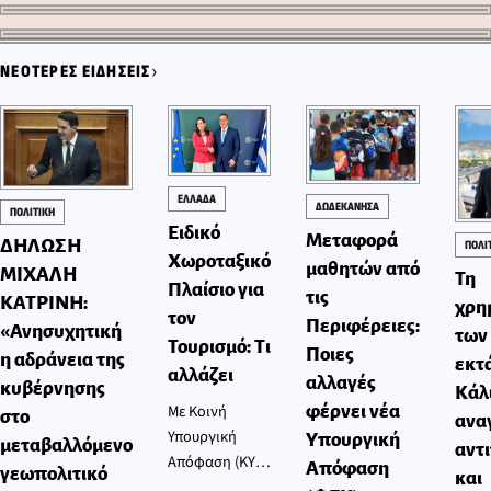
0
›
ΝΕΟΤΕΡΕΣ ΕΙΔΗΣΕΙΣ
ΕΛΛΑΔΑ
ΔΩΔΕΚΑΝΗΣΑ
ΠΟΛΙΤΙΚΗ
Ειδικό
Mεταφορά
ΔΗΛΩΣΗ
ΠΟΛΙ
Χωροταξικό
μαθητών από
ΜΙΧΑΛΗ
Τη
Πλαίσιο για
τις
ΚΑΤΡΙΝΗ:
χρη
τον
Περιφέρειες:
«Ανησυχητική
των
Τουρισμό: Τι
Ποιες
η αδράνεια της
εκτ
αλλάζει
αλλαγές
κυβέρνησης
Κάλ
Με Κοινή
φέρνει νέα
στο
ανα
Υπουργική
Υπουργική
μεταβαλλόμενο
αντ
Απόφαση (ΚΥΑ)
Απόφαση
γεωπολιτικό
και
των Υπουργών