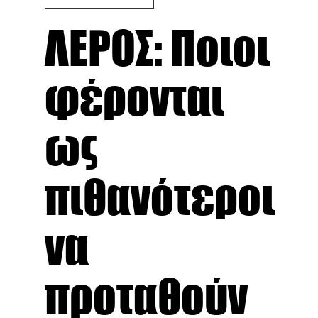
ΛΕΡΟΣ: Ποιοι
φέρονται
ως
πιθανότεροι
να
προταθούν