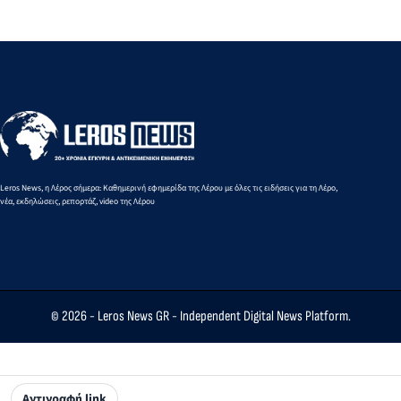
για την
αγάπης για τα
Ειρήνη-
τροχαίο:
ξαφνική
παιδιά
Μαρία
«Αυτό το
απώλεια 
Μαυρουδή
θλιβερό
Δημήτρη
στα 3.000
νήμα
Καρατσώ
μ. βάδην
μπορούμε
Κ16
και πρέπει
να το
κόψουμε»
Leros News, η Λέρος σήμερα: Καθημερινή εφημερίδα της Λέρου με όλες τις ειδήσεις για τη Λέρο,
νέα, εκδηλώσεις, ρεπορτάζ, video της Λέρου
© 2026 -
Leros News GR
- Independent Digital News Platform.
Αντιγραφή link