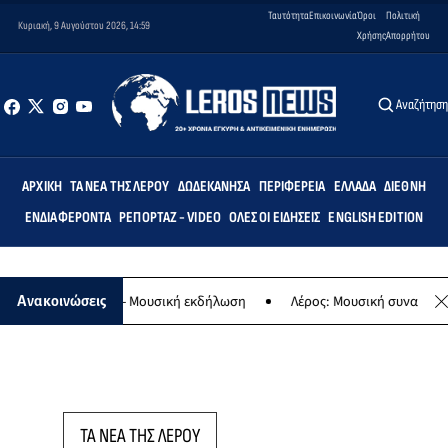
Ταυτότητα
Επικοινωνία
Όροι
Πολιτική
Κυριακή, 9 Αυγούστου 2026, 14:59
Χρήσης
Απορρήτου
Αναζήτησ
ΑΡΧΙΚΉ
ΤΑ ΝΈΑ ΤΗΣ ΛΈΡΟΥ
ΔΩΔΕΚΆΝΗΣΑ
ΠΕΡΙΦΈΡΕΙΑ
ΕΛΛΆΔΑ
ΔΙΕΘΝΉ
ΕΝΔΙΑΦΈΡΟΝΤΑ
ΡΕΠΟΡΤΆΖ - VIDEO
ΌΛΕΣ ΟΙ ΕΙΔΉΣΕΙΣ
ENGLISH EDITION
 της Παναγίας - Μουσική εκδήλωση
Λέρος: Μουσική συναυλία των 
Ανακοινώσεις
ΤΑ ΝΕΑ ΤΗΣ ΛΕΡΟΥ