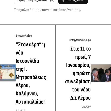
Τα σχόλια δημοσιεύονται κατόπιν έγκρισης.
Επόμενο Άρθρο
Προηγούμενο Άρθρο
“Στον αέρα” η
Στις 11 το
νέα
πρωί, 7
Ιστοσελίδα
Ιανουαρίου,
της Ι.
η πρώτη
Μητροπόλεως
συνεδρίαση
Λέρου,
του νέου
Καλύμνου,
Δ.Σ Λέρου
Αστυπαλαίας!
3.1.2007
5.1.2007