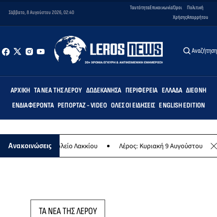
Ταυτότητα
Επικοινωνία
Όροι
Πολιτική
Σάββατο, 8 Αυγούστου 2026, 02:40
Χρήσης
Απορρήτου
Αναζήτησ
ΑΡΧΙΚΉ
ΤΑ ΝΈΑ ΤΗΣ ΛΈΡΟΥ
ΔΩΔΕΚΆΝΗΣΑ
ΠΕΡΙΦΈΡΕΙΑ
ΕΛΛΆΔΑ
ΔΙΕΘΝΉ
ΕΝΔΙΑΦΈΡΟΝΤΑ
ΡΕΠΟΡΤΆΖ - VIDEO
ΌΛΕΣ ΟΙ ΕΙΔΉΣΕΙΣ
ENGLISH EDITION
Δημοτικό Σχολείο Λακκίου
Λέρος: Κυριακή 9 Αυγούστου το μεγαλύτε
Ανακοινώσεις
ΤΑ ΝΕΑ ΤΗΣ ΛΕΡΟΥ