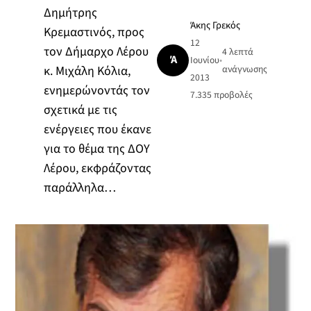
Δημήτρης
Άκης Γρεκός
Κρεμαστινός, προς
12
τον Δήμαρχο Λέρου
4 λεπτά
Ά
Ιουνίου
•
κ. Μιχάλη Κόλια,
ανάγνωσης
2013
ενημερώνοντάς τον
7.335
προβολές
σχετικά με τις
ενέργειες που έκανε
για το θέμα της ΔΟΥ
Λέρου, εκφράζοντας
παράλληλα…