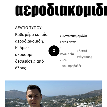
αεροδιακομιδ
ΔΕΛΤΙΟ ΤΥΠΟΥ:
Κάθε μέρα και μία
Συντακτική ομάδα
αεροδιακομιδή.
Leros News
Κι όμως,
9
Σ
1 λεπτό
ακούσαμε
Ιανουαρίου
•
ανάγνωσης
2026
δεσμεύσεις από
1.082
προβολές
όλους.