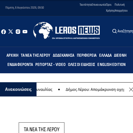
Ταυτότητα
Επικοινωνία
Όροι
Πολιτική
Πέμπτη, 6 Αυγούστου 2026, 09:50
Χρήσης
Απορρήτου
Αναζήτησ
ΑΡΧΙΚΉ
ΤΑ ΝΈΑ ΤΗΣ ΛΈΡΟΥ
ΔΩΔΕΚΆΝΗΣΑ
ΠΕΡΙΦΈΡΕΙΑ
ΕΛΛΆΔΑ
ΔΙΕΘΝΉ
ΕΝΔΙΑΦΈΡΟΝΤΑ
ΡΕΠΟΡΤΆΖ - VIDEO
ΌΛΕΣ ΟΙ ΕΙΔΉΣΕΙΣ
ENGLISH EDITION
ση της ετήσιας συναυλίας
Δήμος Λέρου: Απομάκρυνση οχημάτων κ
Ανακοινώσεις
ΤΑ ΝΕΑ ΤΗΣ ΛΕΡΟΥ