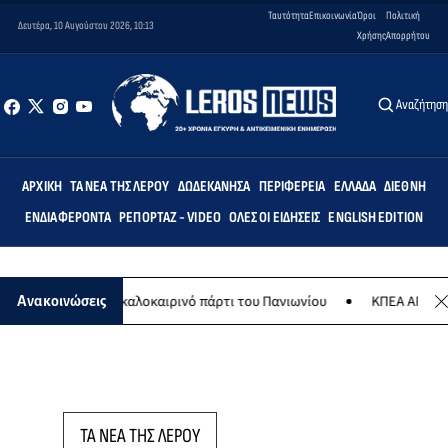
Ταυτότητα
Επικοινωνία
Όροι
Πολιτική
Δευτέρα, 10 Αυγούστου 2026, 10:13
Χρήσης
Απορρήτου
Αναζήτησ
ΑΡΧΙΚΉ
ΤΑ ΝΈΑ ΤΗΣ ΛΈΡΟΥ
ΔΩΔΕΚΆΝΗΣΑ
ΠΕΡΙΦΈΡΕΙΑ
ΕΛΛΆΔΑ
ΔΙΕΘΝΉ
ΕΝΔΙΑΦΈΡΟΝΤΑ
ΡΕΠΟΡΤΆΖ - VIDEO
ΌΛΕΣ ΟΙ ΕΙΔΉΣΕΙΣ
ENGLISH EDITION
8 Αυγούστου το καλοκαιρινό πάρτι του Πανιωνίου
ΚΠΕΑ ΑΡΤΕΜΙΣ: Τ
Ανακοινώσεις
ΤΑ ΝΕΑ ΤΗΣ ΛΕΡΟΥ