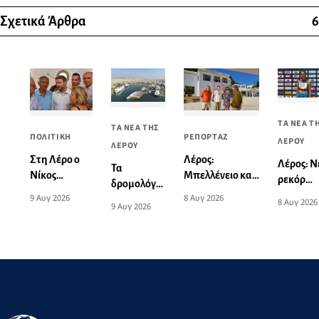
Σχετικά Άρθρα
6
ΤΑ ΝΕΑ Τ
ΤΑ ΝΕΑ ΤΗΣ
ΠΟΛΙΤΙΚΗ
ΡΕΠΟΡΤΑΖ
ΛΕΡΟΥ
ΛΕΡΟΥ
Στη Λέρο ο
Λέρος:
Λέρος: Ν
Τα
Νίκος
Μπελλένειο και
ρεκόρ
δρομολόγια
Ανδρουλάκης
Μπουλαφέντειο
Νοτίου
9 Αυγ 2026
8 Αυγ 2026
πλοίων από
8 Αυγ 2026
9 Αυγ 2026
- Συνάντηση
αλλάζουν όψη
Αιγαίου
και προς
με πολίτες
με μια δωρεά
από την
Πειραιά
και φίλους
αγάπης για τα
Ειρήνη-
από 10 έως
του ΠΑΣΟΚ
παιδιά
Μαρία
16
στην Αγία
Μαυρου
Αυγούστου
Μαρίνα
στα 3.00
2026
μ. βάδην