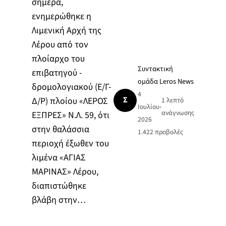
σήμερα,
ενημερώθηκε η
Λιμενική Αρχή της
Λέρου από τον
πλοίαρχο του
Συντακτική
επιβατηγού -
ομάδα Leros News
δρομολογιακού (Ε/Γ-
4
Σ
Δ/Ρ) πλοίου «ΛΕΡΟΣ
1 λεπτό
Ιουλίου
•
ανάγνωσης
ΕΞΠΡΕΣ» Ν.Λ. 59, ότι
2026
στην θαλάσσια
1.422
προβολές
περιοχή έξωθεν του
λιμένα «ΑΓΙΑΣ
ΜΑΡΙΝΑΣ» Λέρου,
διαπιστώθηκε
βλάβη στην…