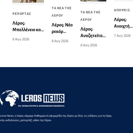
ΤΑ ΝΕΑ ΤΗΣ
ΑΠΟΨΕΙΣ
ΤΑ ΝΕΑ ΤΗΣ
ΡΕΠΟΡΤΑΖ
ΛΕΡΟΥ
Λέρος:
ΛΕΡΟΥ
Λέρος:
Λέρος: Νέο
Ανοιχτή
Λέρος:
Μπελλένειο και
ρεκόρ
επιστολή
7 Αυγ 2026
Αναζητείται
Μπουλαφέντειο
Νοτίου
8 Αυγ 2026
σχετικά μ
8 Αυγ 2026
ορθοπεδικός
αλλάζουν όψη
Αιγαίου
8 Αυγ 2026
το
για την
με μια δωρεά
από την
θανατηφ
κάλυψη των
αγάπης για τα
Ειρήνη-
τροχαίο:
αναγκών του
παιδιά
Μαρία
«Αυτό το
Νοσοκομείου
Μαυρουδή
θλιβερό
στα 3.000
νήμα
μ. βάδην
μπορούμ
Κ16
και πρέπε
να το
κόψουμε
Leros News, η Λέρος σήμερα: Καθημερινή εφημερίδα της Λέρου με όλες τις ειδήσεις για τη Λέρο,
νέα, εκδηλώσεις, ρεπορτάζ, video της Λέρου