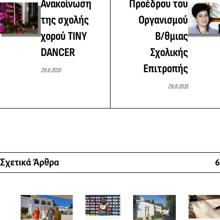
Ανακοίνωση
Προέδρου του
της σχολής
Οργανισμού
χορού TINY
Β/θμιας
DANCER
Σχολικής
Επιτροπής
29.8.2015
29.8.2015
Σχετικά Άρθρα
6