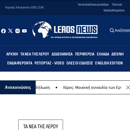
Ταυτότητα
Επικοινωνία
Όροι
Πολιτική
Κυριακή, 9 Αυγούστου 2026, 11:08
Χρήσης
Απορρήτου
Αναζήτησ
ΑΡΧΙΚΉ
ΤΑ ΝΈΑ ΤΗΣ ΛΈΡΟΥ
ΔΩΔΕΚΆΝΗΣΑ
ΠΕΡΙΦΈΡΕΙΑ
ΕΛΛΆΔΑ
ΔΙΕΘΝΉ
ΕΝΔΙΑΦΈΡΟΝΤΑ
ΡΕΠΟΡΤΆΖ - VIDEO
ΌΛΕΣ ΟΙ ΕΙΔΉΣΕΙΣ
ENGLISH EDITION
 - Μουσική εκδήλωση
Λέρος: Μουσική συναυλία των Εργαστηρίων «
Ανακοινώσεις
ΤΑ ΝΕΑ ΤΗΣ ΛΕΡΟΥ