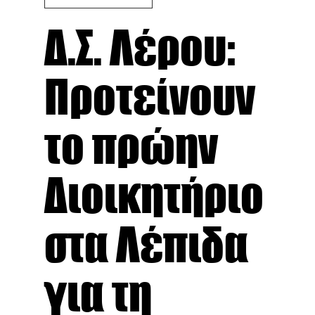
Δ.Σ. Λέρου:
Προτείνουν
το πρώην
Διοικητήριο
στα Λέπιδα
για τη