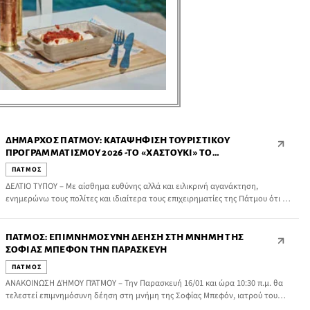
ΔΉΜΑΡΧΟΣ ΠΆΤΜΟΥ: ΚΑΤΑΨΉΦΙΣΗ ΤΟΥΡΙΣΤΙΚΟΎ
ΠΡΟΓΡΑΜΜΑΤΙΣΜΟΎ 2026 -ΤΟ «ΧΑΣΤΟΎΚΙ» ΤΟ
ΠΛΗΡΏΝΟΥΝ ΟΙ ΕΠΙΧΕΙΡΗΜΑΤΊΕΣ
ΠΑΤΜΟΣ
ΔΕΛΤΙΟ ΤΥΠΟΥ – Με αίσθημα ευθύνης αλλά και ειλικρινή αγανάκτηση,
ενημερώνω τους πολίτες και ιδιαίτερα τους επιχειρηματίες της Πάτμου ότι ο
Τουριστικός Προγραμματισμός 2026, ο οποίος καταρτίστηκε από την
Επιτροπή Τουριστικής Ανάπτυξης και Προβολής, ψηφίστηκε ομόφωνα από
την Επιτροπή και κατατέθηκε προς έγκριση στο Δημοτικό Συμβούλιο,
ΠΆΤΜΟΣ: ΕΠΙΜΝΗΜΌΣΥΝΗ ΔΈΗΣΗ ΣΤΗ ΜΝΉΜΗ ΤΗΣ
ΚΑΤΑΨΗΦΙΣΤΗΚΕ..
ΣΟΦΊΑΣ ΜΠΕΦΌΝ ΤΗΝ ΠΑΡΑΣΚΕΥΉ
ΠΑΤΜΟΣ
ΑΝΑΚΟΙΝΩΣΗ ΔΉΜΟΥ ΠΆΤΜΟΥ – Την Παρασκευή 16/01 και ώρα 10:30 π.μ. θα
τελεστεί επιμνημόσυνη δέηση στη μνήμη της Σοφίας Μπεφόν, ιατρού του
ΕΚΑΒ, η οποία έχασε τη ζωή της εν ώρα καθήκοντος κατά τη διάρκεια