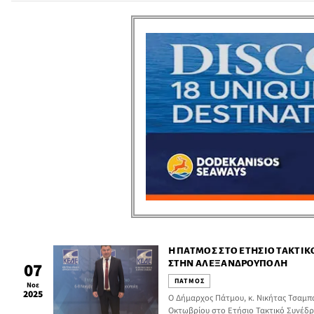
κατάσταση λειψυδρίας.
Η ΠΆΤΜΟΣ ΣΤΟ ΕΤΉΣΙΟ ΤΑΚΤΙΚ
ΣΤΗΝ ΑΛΕΞΑΝΔΡΟΎΠΟΛΗ
07
ΠΑΤΜΟΣ
Νοε
2025
Ο Δήμαρχος Πάτμου, κ. Νικήτας Τσαμπαλ
Οκτωβρίου στο Ετήσιο Τακτικό Συνέδρ