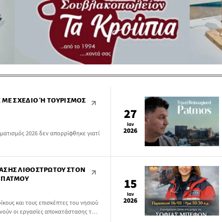
ΜΕ ΣΧΈΔΙΟ Ή ΤΟΥΡΙΣΜΌΣ Γ
27
Ιαν
2026
ματισμός 2026 δεν απορρίφθηκε γιατί
ΑΣΗΣ ΛΙΘΌΣΤΡΩΤΟΥ ΣΤΟΝ
 ΠΆΤΜΟΥ
15
Ιαν
2026
κους και τους επισκέπτες του νησιού
κινούν οι εργασίες αποκατάστασης του
 λιμένα Πάτμου.