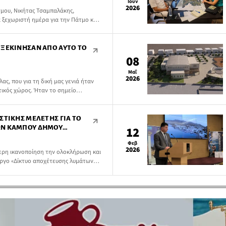
Ιουν
2026
μου, Νικήτας Τσαμπαλάκης,
α ξεχωριστή ημέρα για την Πάτμο και
τική Αρχή, αναγνωρίζοντας από την
οβλήματος που απασχολούσε επί
πική κοινωνία, εργάστηκε μεθοδικά
 ΞΕΚΊΝΗΣΑΝ ΑΠΌ ΑΥΤΌ ΤΟ
ότησης […]
08
Μαΐ
2026
ς, που για τη δική μας γενιά ήταν
τικός χώρος. Ήταν το σημείο
τόπος όπου μεγαλώσαμε.
ΣΤΙΚΉΣ ΜΕΛΈΤΗΣ ΓΙΑ ΤΟ
ΩΝ ΚΆΜΠΟΥ ΔΉΜΟΥ
12
Φεβ
2026
τερη ικανοποίηση την ολοκλήρωση και
 έργο «Δίκτυο αποχέτευσης λυμάτων