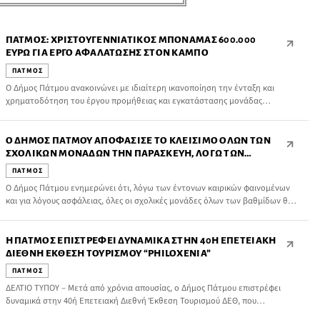
ΠΆΤΜΟΣ: ΧΡΙΣΤΟΥΓΕΝΝΙΆΤΙΚΟΣ ΜΠΟΝΑΜΆΣ 600.000
ΕΥΡΏ ΓΙΑ ΈΡΓΟ ΑΦΑΛΆΤΩΣΗΣ ΣΤΟΝ ΚΆΜΠΟ
ΠΑΤΜΟΣ
Ο Δήμος Πάτμου ανακοινώνει με ιδιαίτερη ικανοποίηση την ένταξη και
χρηματοδότηση του έργου προμήθειας και εγκατάστασης μονάδας
αφαλάτωσης θαλασσινού νερού δυναμικότητας 600 κυβικών μέτρων
ημερησίως, για την περιοχή Κάμπος Πάτμου, με χρηματοδότηση ύψους
600.000 ευρώ από το Υπουργείο Περιβάλλοντος και Ενέργειας, στο πλαίσιο
O ΔΉΜΟΣ ΠΆΤΜΟΥ ΑΠΟΦΆΣΙΣΕ ΤΟ ΚΛΕΊΣΙΜΟ ΌΛΩΝ ΤΩΝ
του Εθνικού Προγράμματος Ανάπτυξης 2021–2025.
ΣΧΟΛΙΚΏΝ ΜΟΝΆΔΩΝ ΤΗΝ ΠΑΡΑΣΚΕΥΉ, ΛΌΓΩ ΤΩΝ
ΈΝΤΟΝΩΝ ΚΑΙΡΙΚΏΝ ΦΑΙΝΟΜΈΝΩΝ
ΠΑΤΜΟΣ
Ο Δήμος Πάτμου ενημερώνει ότι, λόγω των έντονων καιρικών φαινομένων
και για λόγους ασφάλειας, όλες οι σχολικές μονάδες όλων των βαθμίδων θα
παραμείνουν κλειστές αύριο.
Η ΠΆΤΜΟΣ ΕΠΙΣΤΡΈΦΕΙ ΔΥΝΑΜΙΚΆ ΣΤΗΝ 40Η ΕΠΕΤΕΙΑΚΉ
ΔΙΕΘΝΉ ΈΚΘΕΣΗ ΤΟΥΡΙΣΜΟΎ “PHILOXENIA”
ΠΑΤΜΟΣ
ΔΕΛΤΙΟ ΤΥΠΟΥ – Μετά από χρόνια απουσίας, ο Δήμος Πάτμου επιστρέφει
δυναμικά στην 40ή Επετειακή Διεθνή Έκθεση Τουρισμού ΔΕΘ, που
πραγματοποιήθηκε στη Θεσσαλονίκη, αναδεικνύοντας ξανά το νησί στο