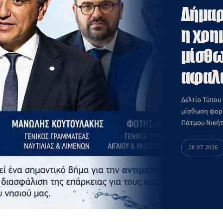
Δήμαρ
η χρη
μίσθω
αφαλ
Δελτίο Τύπου
μίσθωση φορ
Πάτμου Νικήτ
28.07.2026