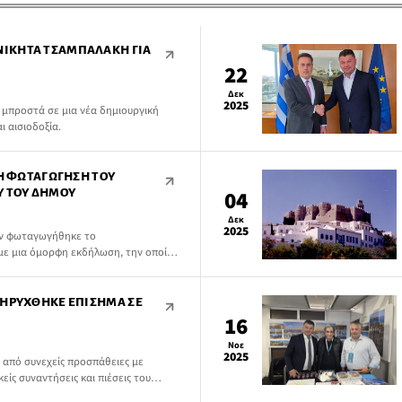
ΙΚΉΤΑ ΤΣΑΜΠΑΛΆΚΗ ΓΙΑ
22
Δεκ
2025
 μπροστά σε μια νέα δημιουργική
ι αισιοδοξία.
ΤΗ ΦΩΤΑΓΏΓΗΣΗ ΤΟΥ
Υ ΤΟΥ ΔΉΜΟΥ
04
Δεκ
2025
ον φωταγωγήθηκε το
 με μια όμορφη εκδήλωση, την οποία
ασία με τους τοπικούς συλλόγους των
ΚΗΡΎΧΘΗΚΕ ΕΠΊΣΗΜΑ ΣΕ
16
Νοε
2025
 από συνεχείς προσπάθειες με
είς συναντήσεις και πιέσεις του
ς— το νησί μας κηρύχθηκε επίσημα σε