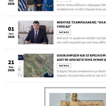
Ιουν
2026
Δελτίο Τύπου εξέδωσε ο Δήμαρχος Πάτ
αναφέροντας τα εξής: Σήμερα είναι μι
τον αθλητισμό του νησιού μας. Η Δημο
πρώτη στιγμή τη σοβαρότητα ενός πρ
σειρά ετών αθλητές, γονείς και την το
ΝΙΚΉΤΑΣ ΤΣΑΜΠΑΛΆΚΗΣ: “ΌΛΑ
και πέτυχε την εξασφάλιση χρηματοδ
ΓΉΠΕΔΟ”
01
ΠΑΤΜΟΣ
Ιουν
2026
Από αυτό το χωμάτινο γήπεδο της Σκάλα
κάτι πολύ περισσότερο από ένας αθλη
συνάντησης, το δεύτερο σπίτι μας, ο 
ΟΛΟΚΛΉΡΩΣΗ ΚΑΙ ΈΓΚΡΙΣΗ ΟΡΙ
ΔΊΚΤΥΟ ΑΠΟΧΈΤΕΥΣΗΣ ΛΥΜΆΤ
21
ΠΆΤΜΟΥ
ΠΑΤΜΟΣ
Μαρ
2026
Ο Δήμος Πάτμου ανακοινώνει με ιδιαί
έγκριση της οριστικής μελέτης για το
περιοχής Κάμπου».