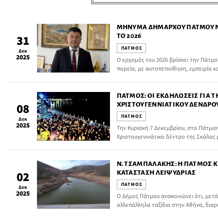
ΜΉΝΥΜΑ ΔΗΜΆΡΧΟΥ ΠΆΤΜΟΥ Ν
ΤΟ 2026
31
ΠΑΤΜΟΣ
Δεκ
2025
Ο ερχομός του 2026 βρίσκει την Πάτμο
πορεία, με αυτοπεποίθηση, εμπειρία κα
ΠΆΤΜΟΣ: ΟΙ ΕΚΔΗΛΏΣΕΙΣ ΓΙΑ 
ΧΡΙΣΤΟΥΓΕΝΝΙΆΤΙΚΟΥ ΔΈΝΔΡΟ
08
ΠΑΤΜΟΣ
Δεκ
2025
Την Κυριακή 7 Δεκεμβρίου, στο Πάτμι
Χριστουγεννιάτικο δέντρο της Σκάλας
διοργάνωσε ο Δήμος Πάτμου σε συνεργ
σχολείων και άλλους φορείς.
Ν. ΤΣΑΜΠΑΛΆΚΗΣ: Η ΠΆΤΜΟΣ 
ΚΑΤΆΣΤΑΣΗ ΛΕΙΨΥΔΡΊΑΣ
02
ΠΑΤΜΟΣ
Δεκ
2025
Ο Δήμος Πάτμου ανακοινώνει ότι, μετά
αλλεπάλληλα ταξίδια στην Αθήνα, διαρκ
Δημάρχου προς τις αρμόδιες υπηρεσίε