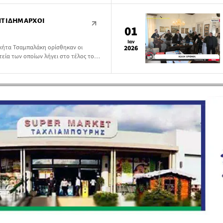
ΝΤΙΔΉΜΑΡΧΟΙ
01
Ιαν
κήτα Τσαμπαλάκη ορίσθηκαν οι
2026
εία των οποίων λήγει στο τέλος του