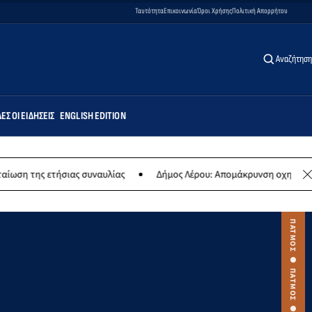
Ταυτότητα
Επικοινωνία
Όροι Χρήσης
Πολιτική Απορρήτου
Αναζήτηση
ΕΣ ΟΙ ΕΙΔΉΣΕΙΣ
ENGLISH EDITION
σιας συναυλίας
Δήμος Λέρου: Απομάκρυνση οχημάτων και σκαφών 