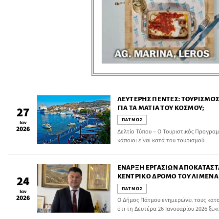
ΛΕΥΤΈΡΗΣ ΠΈΝΤΕΣ: ΤΟΥΡΙΣΜΌΣ 
ΙΑ ΤΑ ΜΆΤΙΑ ΤΟΥ ΚΌΣΜΟΥ;
27
ΠΑΤΜΟΣ
Ιαν
2026
Δελτίο Τύπου – Ο Τουριστικός Προγραμ
κάποιοι είναι κατά του τουρισμού.
ΈΝΑΡΞΗ ΕΡΓΑΣΙΏΝ ΑΠΟΚΑΤΆΣΤ
ΚΕΝΤΡΙΚΌ ΔΡΌΜΟ ΤΟΥ ΛΙΜΈΝΑ
24
ΠΑΤΜΟΣ
Ιαν
2026
Ο Δήμος Πάτμου ενημερώνει τους κατοί
ότι τη Δευτέρα 26 Ιανουαρίου 2026 ξε
λιθόστρωτου στον κεντρικό δρόμο του