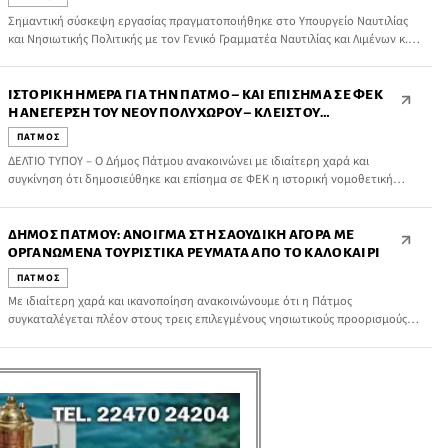
Σημαντική σύσκεψη εργασίας πραγματοποιήθηκε στο Υπουργείο Ναυτιλίας
και Νησιωτικής Πολιτικής με τον Γενικό Γραμματέα Ναυτιλίας και Λιμένων κ.
Μανώλη Κουτουλάκη, με αντικείμενο την προώθηση σημαντικών
παρεμβάσεων για τις λιμενικές υποδομές της Πάτμου.
ΙΣΤΟΡΙΚΉ ΗΜΈΡΑ ΓΙΑ ΤΗΝ ΠΆΤΜΟ – ΚΑΙ ΕΠΊΣΗΜΑ ΣΕ ΦΕΚ
Η ΑΝΈΓΕΡΣΗ ΤΟΥ ΝΈΟΥ ΠΟΛΥΧΏΡΟΥ – ΚΛΕΙΣΤΟΎ
ΓΥΜΝΑΣΤΗΡΊΟΥ
ΠΑΤΜΟΣ
ΔΕΛΤΙΟ ΤΥΠΟΥ – Ο Δήμος Πάτμου ανακοινώνει με ιδιαίτερη χαρά και
συγκίνηση ότι δημοσιεύθηκε και επίσημα σε ΦΕΚ η ιστορική νομοθετική
ρύθμιση του Άρθρου 87, με την οποία θεσπίζονται οι ειδικοί όροι και οι
παρεκκλίσεις δόμησης για την ανέγερση του νέου Πολυχώρου – Κλειστού
Γυμναστηρίου του νησιού μας.
ΔΉΜΟΣ ΠΆΤΜΟΥ: ΆΝΟΙΓΜΑ ΣΤΗ ΣΑΟΥΔΙΚΉ ΑΓΟΡΆ ΜΕ
ΟΡΓΑΝΩΜΈΝΑ ΤΟΥΡΙΣΤΙΚΆ ΡΕΎΜΑΤΑ ΑΠΌ ΤΟ ΚΑΛΟΚΑΊΡΙ
ΠΑΤΜΟΣ
Με ιδιαίτερη χαρά και ικανοποίηση ανακοινώνουμε ότι η Πάτμος
συγκαταλέγεται πλέον στους τρεις επιλεγμένους νησιωτικούς προορισμούς –
μαζί με τους Λειψούς και τη Σύμη – που από το προσεχές καλοκαίρι θα
υποδέχονται οργανωμένα τουριστικά ρεύματα από τη Σαουδική Αραβία.