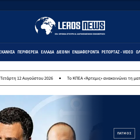
ΕΚΆΝΗΣΑ
ΠΕΡΙΦΈΡΕΙΑ
ΕΛΛΆΔΑ
ΔΙΕΘΝΉ
ΕΝΔΙΑΦΈΡΟΝΤΑ
ΡΕΠΟΡΤΆΖ - VIDEO
ΌΛ
γούστου 2026
Το ΚΠΕΑ «Άρτεμις» ανακοινώνει τη ματαίωση της ετή
ΠΑΤΜΟΣ