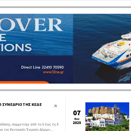
Ό ΣΥΝΈΔΡΙΟ ΤΗΣ ΚΕΔΕ
07
Νοε
2025
άκης, συμμετείχε από τις 6 έως τις 8
ιο της Κεντρικής Ένωσης Δήμων