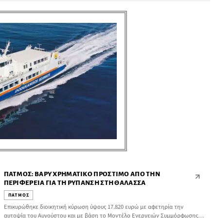
επίκεντρο του τουριστικού ενδιαφέροντος.
ΠΆΤΜΟΣ: ΒΑΡΎ ΧΡΗΜΑΤΙΚΌ ΠΡΌΣΤΙΜΟ ΑΠΌ ΤΗΝ
ΠΕΡΙΦΈΡΕΙΑ ΓΙΑ ΤΗ ΡΎΠΑΝΣΗ ΣΤΗ ΘΆΛΑΣΣΑ
ΠΑΤΜΟΣ
Επικυρώθηκε διοικητική κύρωση ύψους 17.820 ευρώ με αφετηρία την
αυτοψία του Αυγούστου και με βάση το Μοντέλο Ενεργειών Συμμόρφωσης