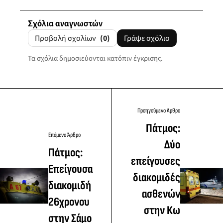
Σχόλια αναγνωστών
Προβολή σχολίων
(0)
Γράψε σχόλιο
Τα σχόλια δημοσιεύονται κατόπιν έγκρισης.
Προηγούμενο Άρθρο
Πάτμος:
Επόμενο Άρθρο
Δύο
Πάτμος:
επείγουσες
Επείγουσα
διακομιδές
διακομιδή
ασθενών
26χρονου
στην Κω
στην Σάμο