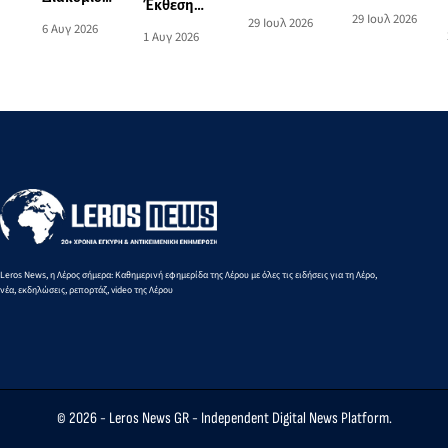
Έκθεση
από το
τραυματία
29 Ιουλ 2026
74χρονης
29 Ιουλ 2026
ζωγραφικής
6 Αυγ 2026
λιμάνι της
επιβάτη
1 Αυγ 2026
στη Λέρο
του Norman
Πάτμου
τουριστικού
με
Hyams στην
στο λιμάνι
σκάφους
Περιπολικό
Οικία
της Λέρου
σκάφος του
Σταύρακα
Λιμενικού
Leros News, η Λέρος σήμερα: Καθημερινή εφημερίδα της Λέρου με όλες τις ειδήσεις για τη Λέρο,
νέα, εκδηλώσεις, ρεπορτάζ, video της Λέρου
© 2026 -
Leros News GR
- Independent Digital News Platform.