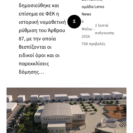
δημοσιεύθηκε και
ομάδα Leros
επίσημα σε ΦΕΚ η
News
Σ
ιστορική νομοθετική
8
2 λεπτά
Μαΐου
•
ρύθμιση του Άρθρου
ανάγνωσης
2026
87, με την οποία
708
προβολές
θεσπίζονται οι
ειδικοί όροι και οι
παρεκκλίσεις
δόμησης…