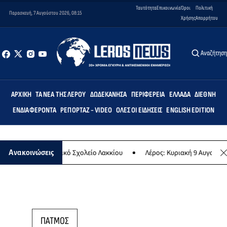
Ταυτότητα
Επικοινωνία
Όροι
Πολιτική
Παρασκευή, 7 Αυγούστου 2026, 08:15
Χρήσης
Απορρήτου
Αναζήτησ
ΑΡΧΙΚΉ
ΤΑ ΝΈΑ ΤΗΣ ΛΈΡΟΥ
ΔΩΔΕΚΆΝΗΣΑ
ΠΕΡΙΦΈΡΕΙΑ
ΕΛΛΆΔΑ
ΔΙΕΘΝΉ
ΕΝΔΙΑΦΈΡΟΝΤΑ
ΡΕΠΟΡΤΆΖ - VIDEO
ΌΛΕΣ ΟΙ ΕΙΔΉΣΕΙΣ
ENGLISH EDITION
ις» στο Δημοτικό Σχολείο Λακκίου
Λέρος: Κυριακή 9 Αυγούστου το 
Ανακοινώσεις
ΠΑΤΜΟΣ