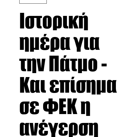
Ιστορική
ημέρα για
την Πάτμο -
Και επίσημα
σε ΦΕΚ η
ανέγερση