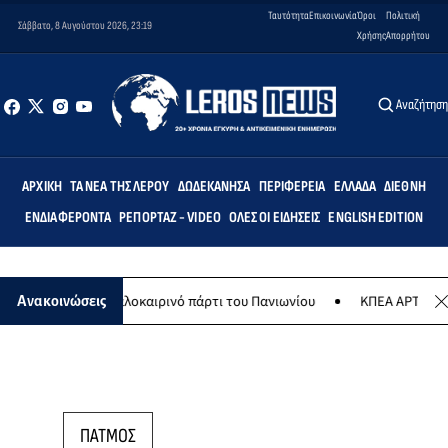
Ταυτότητα
Επικοινωνία
Όροι
Πολιτική
Σάββατο, 8 Αυγούστου 2026, 23:19
Χρήσης
Απορρήτου
Αναζήτησ
ΑΡΧΙΚΉ
ΤΑ ΝΈΑ ΤΗΣ ΛΈΡΟΥ
ΔΩΔΕΚΆΝΗΣΑ
ΠΕΡΙΦΈΡΕΙΑ
ΕΛΛΆΔΑ
ΔΙΕΘΝΉ
ΕΝΔΙΑΦΈΡΟΝΤΑ
ΡΕΠΟΡΤΆΖ - VIDEO
ΌΛΕΣ ΟΙ ΕΙΔΉΣΕΙΣ
ENGLISH EDITION
Αυγούστου το καλοκαιρινό πάρτι του Πανιωνίου
ΚΠΕΑ ΑΡΤΕΜΙΣ: Το
Ανακοινώσεις
ΠΑΤΜΟΣ