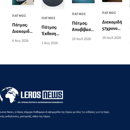
ΠΑΤΜΟΣ
ΠΑΤΜΟΣ
ΠΑΤΜΟΣ
ΠΑΤΜΟΣ
Διακομιδή
Πάτμος:
Πάτμος:
Πάτμος:
57χρονου
Αποβίβαση
Διακομιδή
Έκθεση
από το
τραυματία
29 Ιουλ 2026
74χρονης
29 Ιουλ 2026
ζωγραφικής
6 Αυγ 2026
λιμάνι της
επιβάτη
1 Αυγ 2026
στη Λέρο
του Norman
Πάτμου
τουριστικού
με
Hyams στην
στο λιμάνι
σκάφους
Περιπολικό
Οικία
της Λέρου
σκάφος του
Σταύρακα
Λιμενικού
Leros News, η Λέρος σήμερα: Καθημερινή εφημερίδα της Λέρου με όλες τις ειδήσεις για τη Λέρο,
νέα, εκδηλώσεις, ρεπορτάζ, video της Λέρου