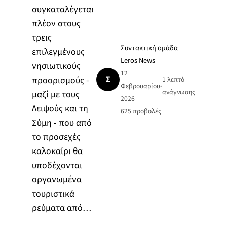
συγκαταλέγεται
πλέον στους
τρεις
Συντακτική ομάδα
επιλεγμένους
Leros News
νησιωτικούς
12
Σ
προορισμούς -
1 λεπτό
Φεβρουαρίου
•
ανάγνωσης
μαζί με τους
2026
Λειψούς και τη
625
προβολές
Σύμη - που από
το προσεχές
καλοκαίρι θα
υποδέχονται
οργανωμένα
τουριστικά
ρεύματα από…