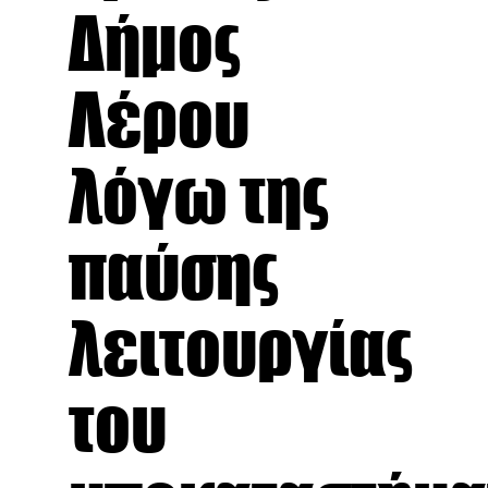
Δήμος
Λέρου
λόγω της
παύσης
λειτουργίας
του