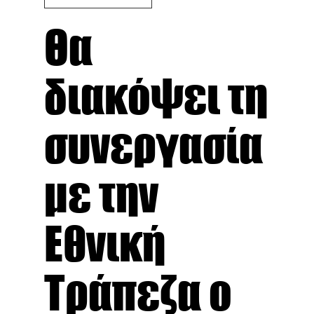
Θα
διακόψει τη
συνεργασία
με την
Εθνική
Τράπεζα ο