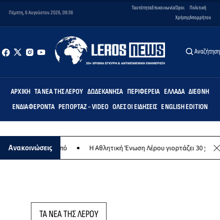
Ταυτότητα
Επικοινωνία
Όροι
Πολιτική
Πέμπτη, 6 Αυγούστου 2026, 09:36
Χρήσης
Απορρήτου
Αναζήτησ
ΑΡΧΙΚΉ
ΤΑ ΝΈΑ ΤΗΣ ΛΈΡΟΥ
ΔΩΔΕΚΆΝΗΣΑ
ΠΕΡΙΦΈΡΕΙΑ
ΕΛΛΆΔΑ
ΔΙΕΘΝΉ
ΕΝΔΙΑΦΈΡΟΝΤΑ
ΡΕΠΟΡΤΆΖ - VIDEO
ΌΛΕΣ ΟΙ ΕΙΔΉΣΕΙΣ
ENGLISH EDITION
ανθρωπικό σκοπό
Η Αθλητική Ένωση Λέρου γιορτάζει 30 χρόνια ιστ
Ανακοινώσεις
ΤΑ ΝΕΑ ΤΗΣ ΛΕΡΟΥ