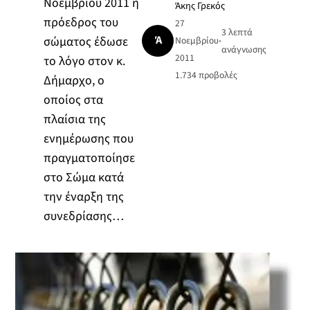
Νοεμβρίου 2011 η
Άκης Γρεκός
πρόεδρος του
27
3 λεπτά
Ά
σώματος έδωσε
Νοεμβρίου
•
ανάγνωσης
2011
το λόγο στον κ.
1.734
προβολές
Δήμαρχο, ο
οποίος στα
πλαίσια της
ενημέρωσης που
πραγματοποίησε
στο Σώμα κατά
την έναρξη της
συνεδρίασης…