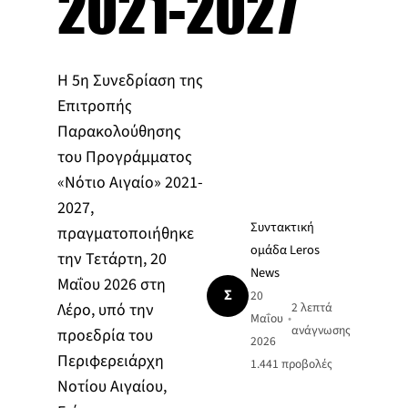
2021-2027
Η 5η Συνεδρίαση της
Επιτροπής
Παρακολούθησης
του Προγράμματος
«Νότιο Αιγαίο» 2021-
2027,
Συντακτική
πραγματοποιήθηκε
ομάδα Leros
την Τετάρτη, 20
News
Μαΐου 2026 στη
Σ
20
Λέρο, υπό την
2 λεπτά
Μαΐου
•
ανάγνωσης
προεδρία του
2026
Περιφερειάρχη
1.441
προβολές
Νοτίου Αιγαίου,