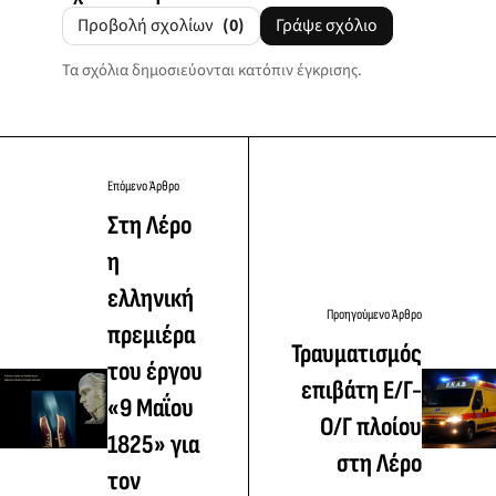
Προβολή σχολίων
(0)
Γράψε σχόλιο
Τα σχόλια δημοσιεύονται κατόπιν έγκρισης.
Επόμενο Άρθρο
Στη Λέρο
η
ελληνική
Προηγούμενο Άρθρο
πρεμιέρα
Τραυματισμός
του έργου
επιβάτη Ε/Γ-
«9 Μαΐου
Ο/Γ πλοίου
1825» για
στη Λέρο
τον