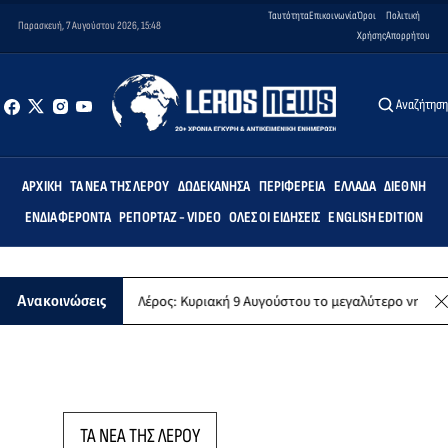
Ταυτότητα
Επικοινωνία
Όροι
Πολιτική
Παρασκευή, 7 Αυγούστου 2026, 15:48
Χρήσης
Απορρήτου
Αναζήτησ
ΑΡΧΙΚΉ
ΤΑ ΝΈΑ ΤΗΣ ΛΈΡΟΥ
ΔΩΔΕΚΆΝΗΣΑ
ΠΕΡΙΦΈΡΕΙΑ
ΕΛΛΆΔΑ
ΔΙΕΘΝΉ
ΕΝΔΙΑΦΈΡΟΝΤΑ
ΡΕΠΟΡΤΆΖ - VIDEO
ΌΛΕΣ ΟΙ ΕΙΔΉΣΕΙΣ
ENGLISH EDITION
ίου
Λέρος: Κυριακή 9 Αυγούστου το μεγαλύτερο νησιώτικο γλέντι 
Ανακοινώσεις
ΤΑ ΝΕΑ ΤΗΣ ΛΕΡΟΥ