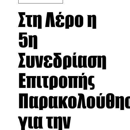
Στη Λέρο η
5η
Συνεδρίαση
Επιτροπής
Παρακολούθη
για την