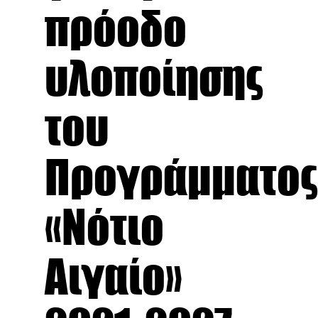
πρόοδο
υλοποίησης
του
Προγράμματος
«Νότιο
Αιγαίο»