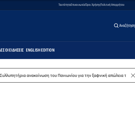
Ταυτότητα
Επικοινωνία
Όροι Χρήσης
Πολιτική Απορρήτου
Αναζήτηση
ΕΣ ΟΙ ΕΙΔΉΣΕΙΣ
ENGLISH EDITION
 ανακοίνωση του Πανιωνίου για την ξαφνική απώλεια του Δημήτρη Καρα