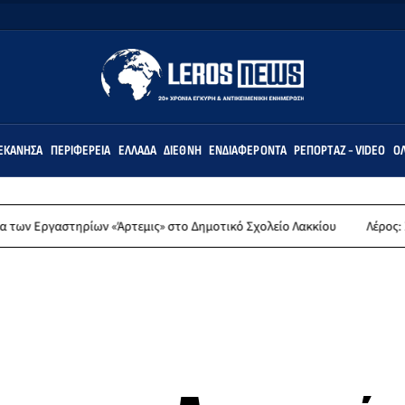
ΕΚΆΝΗΣΑ
ΠΕΡΙΦΈΡΕΙΑ
ΕΛΛΆΔΑ
ΔΙΕΘΝΉ
ΕΝΔΙΑΦΈΡΟΝΤΑ
ΡΕΠΟΡΤΆΖ - VIDEO
ΌΛ
ρίων «Άρτεμις» στο Δημοτικό Σχολείο Λακκίου
Λέρος: Συλλυπητήρια