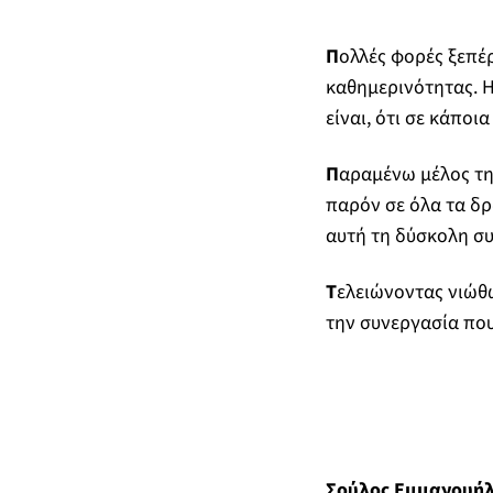
Π
ολλές φορές ξεπέ
καθημερινότητας. 
είναι, ότι σε κάποι
Π
αραμένω μέλος της
παρόν σε όλα τα δρ
αυτή τη δύσκολη συ
Τ
ελειώνοντας νιώθω
την συνεργασία που 
Σούλος Εμμανουή