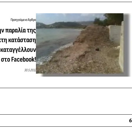
Προηγούμενο Άρθρο
ην παραλία της
κτη κατάσταση
 καταγγέλλουν
 στο Facebook!
30.5.2012
6