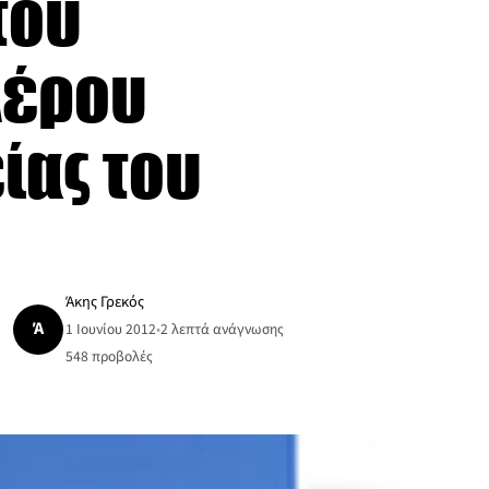
του
Λέρου
είας του
Άκης Γρεκός
Ά
1 Ιουνίου 2012
•
2 λεπτά ανάγνωσης
548
προβολές