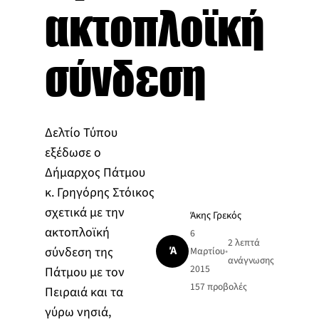
ακτοπλοϊκή
σύνδεση
Δελτίο Τύπου
εξέδωσε ο
Δήμαρχος Πάτμου
κ. Γρηγόρης Στόικος
σχετικά με την
Άκης Γρεκός
ακτοπλοϊκή
6
2 λεπτά
Ά
σύνδεση της
Μαρτίου
•
ανάγνωσης
2015
Πάτμου με τον
157
προβολές
Πειραιά και τα
γύρω νησιά,