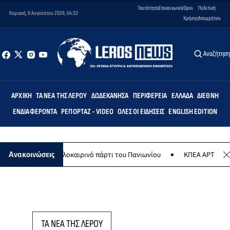
Ταυτότητα
Επικοινωνία
Όροι
Πολιτική
Κυριακή, 9 Αυγούστου 2026, 04:33
Χρήσης
Απορρήτου
Αναζήτησ
ΑΡΧΙΚΉ
ΤΑ ΝΈΑ ΤΗΣ ΛΈΡΟΥ
ΔΩΔΕΚΆΝΗΣΑ
ΠΕΡΙΦΈΡΕΙΑ
ΕΛΛΆΔΑ
ΔΙΕΘΝΉ
ΕΝΔΙΑΦΈΡΟΝΤΑ
ΡΕΠΟΡΤΆΖ - VIDEO
ΌΛΕΣ ΟΙ ΕΙΔΉΣΕΙΣ
ENGLISH EDITION
υγούστου το καλοκαιρινό πάρτι του Πανιωνίου
ΚΠΕΑ ΑΡΤΕΜΙΣ: Το 
Ανακοινώσεις
ΤΑ ΝΕΑ ΤΗΣ ΛΕΡΟΥ