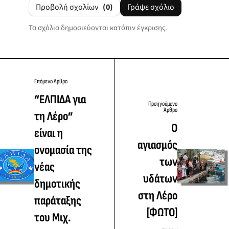
Προβολή σχολίων
(0)
Γράψε σχόλιο
Τα σχόλια δημοσιεύονται κατόπιν έγκρισης.
Επόμενο Άρθρο
“ΕΛΠΙΔΑ για
Προηγούμενο
Άρθρο
τη Λέρο”
Ο
είναι η
αγιασμός
ονομασία της
των
νέας
υδάτων
δημοτικής
στη Λέρο
παράταξης
[ΦΩΤΟ]
του Μιχ.