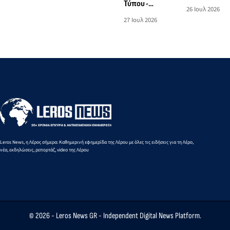
λιμάνι της
επιβάτη
Τύπου -
Έξαλλοι οι
26 Ιουλ 2026
Πάτμου
τουριστικού
Διευκρινιστική
Ιατροί με
27 Ιουλ 2026
στο λιμάνι
σκάφους
δήλωση
δελτίο
της Λέρου
Ένωσης
Τύπου της
Ιατρών ΚΘΛ
Ένωσης
Ιατρών
(ΕΙΘΕΛ) για
τη
λειτουργία
του ΤΕΠ
Leros News, η Λέρος σήμερα: Καθημερινή εφημερίδα της Λέρου με όλες τις ειδήσεις για τη Λέρο,
νέα, εκδηλώσεις, ρεπορτάζ, video της Λέρου
© 2026 -
Leros News GR
- Independent Digital News Platform.