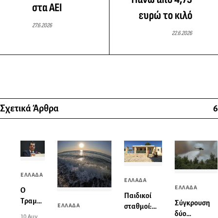
στα ΑΕΙ
ευρώ το κιλό
27.6.2026
22.6.2026
Σχετικά Άρθρα
6
ΕΛΛΑΔΑ
ΕΛΛΑΔΑ
ΕΛΛΑΔΑ
Ο
Παιδικοί
Τραμπ
Σύγκρουση
ΕΛΛΑΔΑ
σταθμοί:
αναρτά
δύο
10 Αυγ
Πώς θα