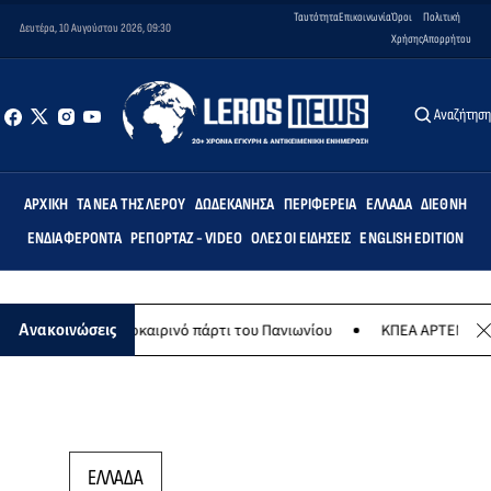
Ταυτότητα
Επικοινωνία
Όροι
Πολιτική
Δευτέρα, 10 Αυγούστου 2026, 09:30
Χρήσης
Απορρήτου
Αναζήτησ
ΑΡΧΙΚΉ
ΤΑ ΝΈΑ ΤΗΣ ΛΈΡΟΥ
ΔΩΔΕΚΆΝΗΣΑ
ΠΕΡΙΦΈΡΕΙΑ
ΕΛΛΆΔΑ
ΔΙΕΘΝΉ
ΕΝΔΙΑΦΈΡΟΝΤΑ
ΡΕΠΟΡΤΆΖ - VIDEO
ΌΛΕΣ ΟΙ ΕΙΔΉΣΕΙΣ
ENGLISH EDITION
ούστου το καλοκαιρινό πάρτι του Πανιωνίου
ΚΠΕΑ ΑΡΤΕΜΙΣ: Το χτ
Ανακοινώσεις
ΕΛΛΑΔΑ