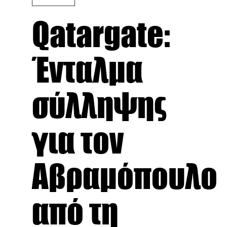
Qatargate:
Ένταλμα
σύλληψης
για τον
Αβραμόπουλο
από τη