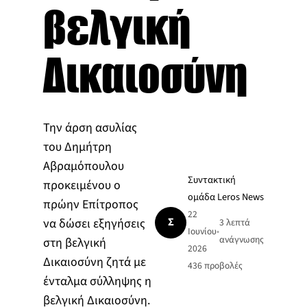
βελγική
Δικαιοσύνη
Την άρση ασυλίας
του Δημήτρη
Αβραμόπουλου
Συντακτική
προκειμένου ο
ομάδα Leros News
πρώην Επίτροπος
22
Σ
να δώσει εξηγήσεις
3 λεπτά
Ιουνίου
•
ανάγνωσης
στη βελγική
2026
Δικαιοσύνη ζητά με
436
προβολές
ένταλμα σύλληψης η
βελγική Δικαιοσύνη.