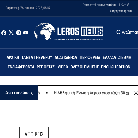
Ταυτότητα
Επικοινωνία
Όροι
Πολιτική
Παρασκευή, 7 Αυγούστου 2026, 08:15
Χρήσης
Απορρήτου
Αναζήτησ
ΑΡΧΙΚΉ
ΤΑ ΝΈΑ ΤΗΣ ΛΈΡΟΥ
ΔΩΔΕΚΆΝΗΣΑ
ΠΕΡΙΦΈΡΕΙΑ
ΕΛΛΆΔΑ
ΔΙΕΘΝΉ
ΕΝΔΙΑΦΈΡΟΝΤΑ
ΡΕΠΟΡΤΆΖ - VIDEO
ΌΛΕΣ ΟΙ ΕΙΔΉΣΕΙΣ
ENGLISH EDITION
νθρωπικό σκοπό
Η Αθλητική Ένωση Λέρου γιορτάζει 30 χρόνια ιστορ
Ανακοινώσεις
ΑΠΟΨΕΙΣ