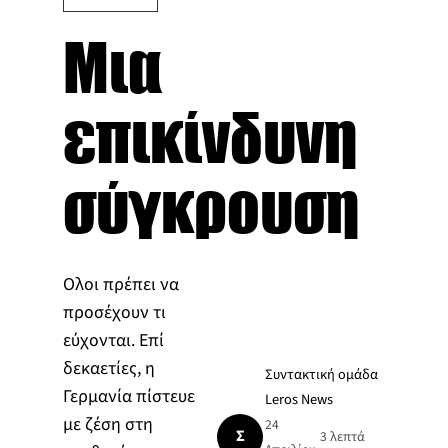
Μια
επικίνδυνη
σύγκρουση
Ολοι πρέπει να
προσέχουν τι
εύχονται. Επί
δεκαετίες, η
Συντακτική ομάδα
Γερμανία πίστευε
Leros News
με ζέση στη
24
Σ
3 λεπτά