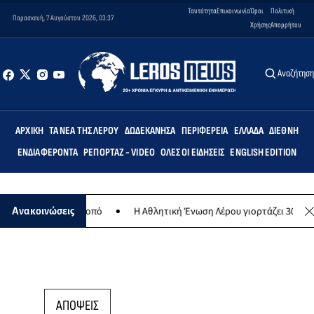
Ταυτότητα
Επικοινωνία
Όροι
Πολιτική
Παρασκευή, 7 Αυγούστου 2026, 03:37
Χρήσης
Απορρήτου
Αναζήτησ
ΑΡΧΙΚΉ
ΤΑ ΝΈΑ ΤΗΣ ΛΈΡΟΥ
ΔΩΔΕΚΆΝΗΣΑ
ΠΕΡΙΦΈΡΕΙΑ
ΕΛΛΆΔΑ
ΔΙΕΘΝΉ
ΕΝΔΙΑΦΈΡΟΝΤΑ
ΡΕΠΟΡΤΆΖ - VIDEO
ΌΛΕΣ ΟΙ ΕΙΔΉΣΕΙΣ
ENGLISH EDITION
φιλανθρωπικό σκοπό
Η Αθλητική Ένωση Λέρου γιορτάζει 30 χρόνια 
Ανακοινώσεις
ΑΠΟΨΕΙΣ