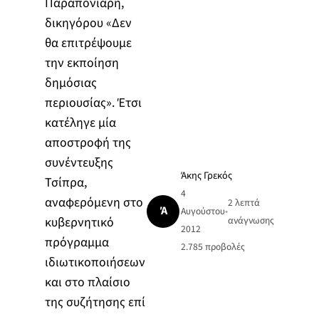
Παραπονιάρη,
δικηγόρου «Δεν
θα επιτρέψουμε
την εκποίηση
δημόσιας
περιουσίας». Έτσι
κατέληγε μία
αποστροφή της
συνέντευξης
Άκης Γρεκός
Τσίπρα,
4
αναφερόμενη στο
2 λεπτά
Ά
Αυγούστου
•
κυβερνητικό
ανάγνωσης
2012
πρόγραμμα
2.785
προβολές
ιδιωτικοποιήσεων
και στο πλαίσιο
της συζήτησης επί