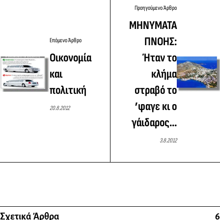
Προηγούμενο Άρθρο
ΜΗΝΥΜΑΤΑ
ΠΝΟΗΣ:
Επόμενο Άρθρο
Οικονομία
Ήταν το
και
κλήμα
πολιτική
στραβό το
’φαγε κι ο
20.8.2012
γάιδαρος...
3.8.2012
Σχετικά Άρθρα
6