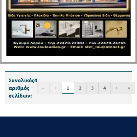
Δημοτικούς Συμβούλους και
στο Δήμαρχο σύμφωνα με
τις διατάξεις του άρθρου 67
του […]
Συνολικός
4
αριθμός
«
‹
1
2
3
4
›
»
σελίδων: