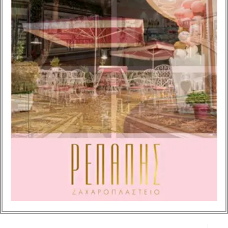
κ. Ζώρζου Αντώνιος, ο
οποίος είχε εκλεχθεί
με την παράταξη
“Λέρος με όραμα και
σχέδιο για όλους” με
επικεφαλής τον
Μιχάλη Κόλια.