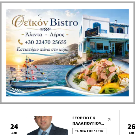
Γεώργιος Κ. Παλαπουγιούκ ,
μετά την ανάληψη των
καθηκόντων του, προέβη
στην ακόλουθη δήλωση:
ΓΕΏΡΓΙΟΣ Κ.
ΠΑΛΑΠΟΥΓΙΟΎΚ:
24
2
ΜΆΘΑΜΕ ΝΑ
ΤΑ ΝΕΑ ΤΗΣ ΛΕΡΟΥ
Δεκ
Σεπ
ΖΟΎΜΕ ΜΕ ΝΈΑ