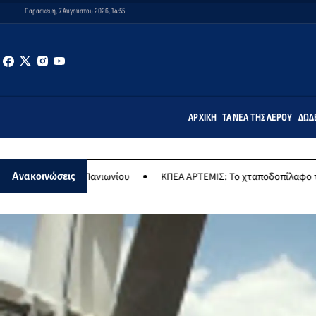
Παρασκευή, 7 Αυγούστου 2026, 14:55
ΑΡΧΙΚΉ
ΤΑ ΝΈΑ ΤΗΣ ΛΈΡΟΥ
ΔΩΔ
 του Πανιωνίου
ΚΠΕΑ ΑΡΤΕΜΙΣ: Το χταποδοπίλαφο της Παναγίας - 
Ανακοινώσεις