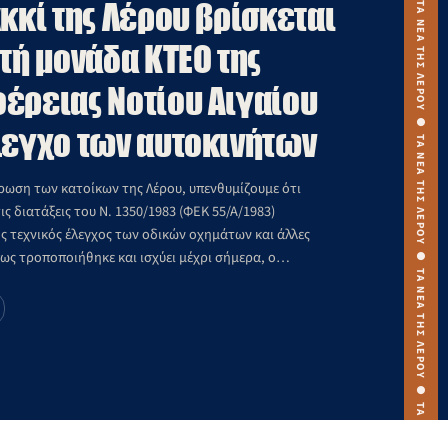
ακκί της Λέρου βρίσκεται
ητή μονάδα ΚΤΕΟ της
έρειας Νοτίου Αιγαίου
λεγχο των αυτοκινήτων
έρωση των κατοίκων της Λέρου, υπενθυμίζουμε ότι
ς διατάξεις του Ν. 1350/1983 (ΦΕΚ 55/Α/1983)
ς τεχνικός έλεγχος των οδικών οχημάτων και άλλες
πως τροποποιήθηκε και ισχύει μέχρι σήμερα, ο
χνικός έλεγχος είναι υποχρεωτικός για όλα τα
ου έχουν λάβει άδεια κυκλοφορίας από νομό, στον
γεί ΚΤΕΟ και […]