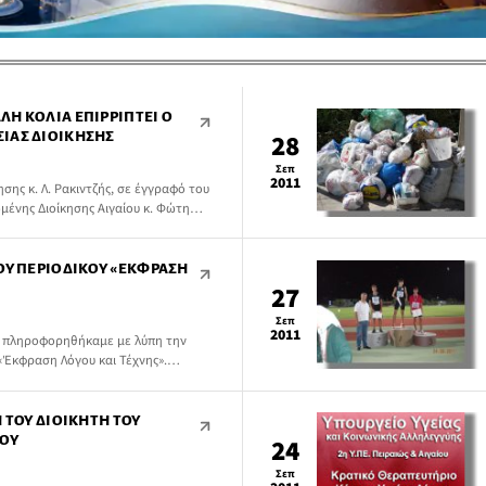
Η ΚΌΛΙΑ ΕΠΙΡΡΊΠΤΕΙ Ο
ΙΑΣ ΔΙΟΊΚΗΣΗΣ
28
Σεπ
2011
σης κ. Λ. Ρακιντζής, σε έγγραφό του
μένης Διοίκησης Αιγαίου κ. Φώτη
μαρχο Λέρου κ. Μιχ. Κόλια για τις
ρια αναφορά ενώπιον του Εισαγγελέα
σου, σχετικά με την έκδοση
ΟΥ ΠΕΡΙΟΔΙΚΟΎ «ΈΚΦΡΑΣΗ
μβουλο της […]
27
Σεπ
2011
 πληροφορηθήκαμε με λύπη την
«Έκφραση Λόγου και Τέχνης».
 ΤΟΥ ΔΙΟΙΚΗΤΉ ΤΟΥ
ΡΟΥ
24
Σεπ