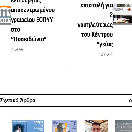
λειτουργίας
επιστολή για
αποκεντρωμένου
2
γραφείου ΕΟΠΥΥ
νοσηλεύτριες
στο
του Κέντρου
“Ποσειδώνιο”
Υγείας
29.10.2013
29.10.2013
Σχετικά Άρθρα
6