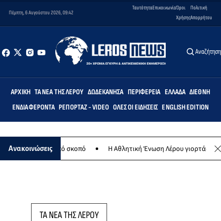
Ταυτότητα
Επικοινωνία
Όροι
Πολιτική
Πέμπτη, 6 Αυγούστου 2026, 09:42
Χρήσης
Απορρήτου
Αναζήτησ
ΑΡΧΙΚΉ
ΤΑ ΝΈΑ ΤΗΣ ΛΈΡΟΥ
ΔΩΔΕΚΆΝΗΣΑ
ΠΕΡΙΦΈΡΕΙΑ
ΕΛΛΆΔΑ
ΔΙΕΘΝΉ
ΕΝΔΙΑΦΈΡΟΝΤΑ
ΡΕΠΟΡΤΆΖ - VIDEO
ΌΛΕΣ ΟΙ ΕΙΔΉΣΕΙΣ
ENGLISH EDITION
ν για φιλανθρωπικό σκοπό
Η Αθλητική Ένωση Λέρου γιορτάζει 30 χρ
Ανακοινώσεις
ΤΑ ΝΕΑ ΤΗΣ ΛΕΡΟΥ