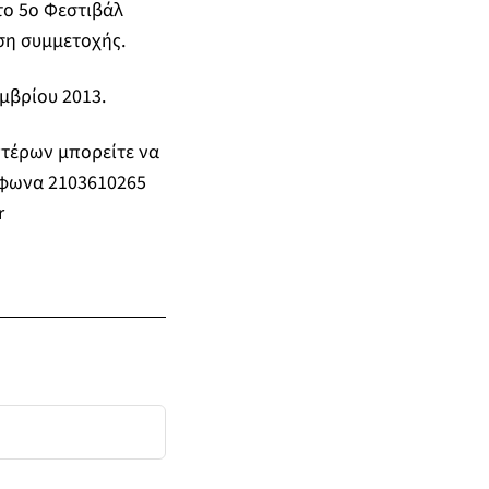
το 5ο Φεστιβάλ
ση συμμετοχής.
μβρίου 2013.
πτέρων μπορείτε να
έφωνα 2103610265
r