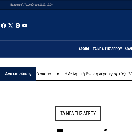
Παρασκευή, 7 Αυγούστου 2026, 16:06
ΑΡΧΙΚΉ
ΤΑ ΝΈΑ ΤΗΣ ΛΈΡΟΥ
ΔΩΔ
θρωπικό σκοπό
Η Αθλητική Ένωση Λέρου γιορτάζει 30 χρόνια ιστορί
Ανακοινώσεις
ΤΑ ΝΕΑ ΤΗΣ ΛΕΡΟΥ