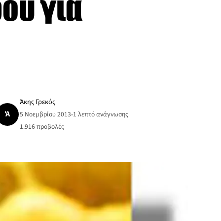
ου για
Άκης Γρεκός
Ά
5 Νοεμβρίου 2013
•
1 λεπτό ανάγνωσης
1.916
προβολές