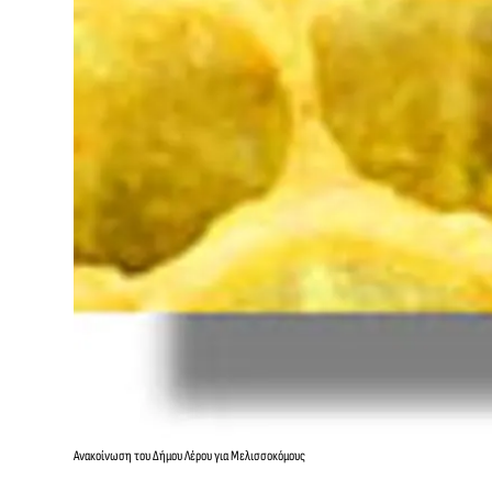
Ανακοίνωση του Δήμου Λέρου για Μελισσοκόμους