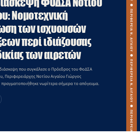
ιάσκεψη ΦΟΔΣΑ Νοτίου
ου: Νομοτεχνική
ωση των ισχυουσών
ξεων περί ιδιάζουσας
ικίας των αιρετών
εδιάσκεψη που συγκάλεσε ο Πρόεδρος του ΦοΔΣΑ
υ, Περιφερειάρχης Νοτίου Αιγαίου Γιώργος
 πραγματοποιήθηκε νωρίτερα σήμερα το απόγευμα.