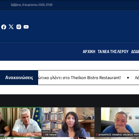
Σάββατο, 8 Αυγούστου 2026, 07:00
ΑΡΧΙΚΉ
ΤΑ ΝΈΑ ΤΗΣ ΛΈΡΟΥ
ΔΩΔ
τικό νησιώτικο γλέντι στο Theikon Bistro Restaurant!
Λέρος: Το Σ
Ανακοινώσεις