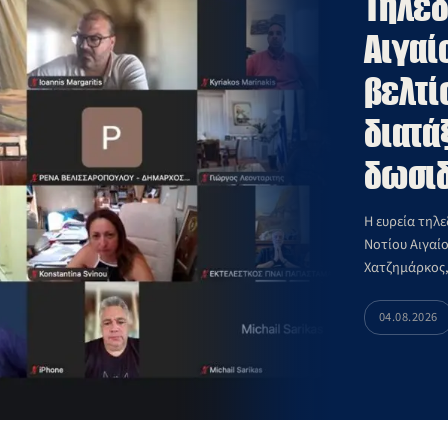
Τηλεδ
Αιγαί
βελτί
διατά
δωσιδ
Η ευρεία τηλ
Νοτίου Αιγαίο
Χατζημάρκος,
04.08.2026