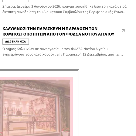
Σήμερα, Δευτέρα 3 Αυγούστου 2026, πραγματοποιήθηκε δεύτερη κατά σειρά
έκτακτη συνεδρίαση του Διοικητικού Συμβουλίου της Περιφερειακής Ένωσης
Δήμων Νοτίου Αιγαίου (ΠΕΔ Νοτίου Αιγαίου), μέσω τηλεδιάσκεψης, με
μοναδικό θέμα ημερήσιας διάταξης την ενημέρωση σχετικά με τις εξελίξεις
που αφορούν τη δικαστική δίωξη του συναδέλφου Δημάρχου Πάρου, κ.
ΚΆΛΥΜΝΟΣ: ΤΗΝ ΠΑΡΑΣΚΕΥΉ Η ΠΑΡΆΔΟΣΗ ΤΩΝ
Κωνσταντίνου Μπιζά. Κατά τη συνεδρίαση, τα μέλη του Διοικητικού […]
ΚΟΜΠΟΣΤΟΠΟΙΗΤΏΝ ΑΠΌ ΤΟΝ ΦΟΔΣΑ ΝΟΤΊΟΥ ΑΙΓΑΊΟΥ
ΔΩΔΕΚΑΝΗΣΑ
Ο Δήμος Καλυμνίων σε συνεργασία με τον ΦΟΔΣΑ Νοτίου Αιγαίου
ενημερώνουν τους κατοίκους ότι την Παρασκευή 12 Δεκεμβρίου, από τις
09:00 έως τις 18:00, θα πραγματοποιηθεί η παράδοση των μηχανικών
κομποστοποιητών και κομποστοποιητών κήπου στην περιοχή του
Σιντριβανιού μπροστά από το Δημοτικό Μέγαρο.