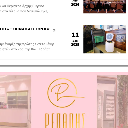
Αυγ
2026
 και Περιφερειάρχης Γιώργος
α στο αίτημα που διατυπώθηκε,
 Αιγαίου και λαμβάνοντας υπόψη τις
ονικές προθεσμίες για την
νέλευσης, καλεί τα μέλη της σε
ΈΤΟΣ» ΞΕΚΙΝΆ ΚΑΙ ΣΤΗΝ ΚΩ
γούστου 2026 και ώρα 17:00,
11
Δεκ
την έναρξη της πρώτης εκτεταμένης
2025
ιητών στο νησί της Κω. Η δράση
ό την Ευρωπαϊκή Ένωση.