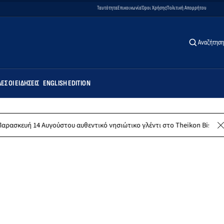
Ταυτότητα
Επικοινωνία
Όροι Χρήσης
Πολιτική Απορρήτου
Αναζήτηση
ΕΣ ΟΙ ΕΙΔΉΣΕΙΣ
ENGLISH EDITION
υγούστου αυθεντικό νησιώτικο γλέντι στο Theikon Bistro Restaurant!