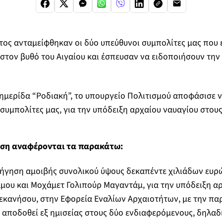
τος ανταμείφθηκαν οι δύο υπεύθυνοι συμπολίτες μας που 
στον βυθό του Αιγαίου και έσπευσαν να ειδοποιήσουν την
μερίδα “Ροδιακή”, το υπουργείο Πολιτισμού αποφάσισε 
 συμπολίτες μας, για την υπόδειξη αρχαίου ναυαγίου στους
αση αναφέρονται τα παρακάτω:
ήγηση αμοιβής συνολικού ύψους δεκαπέντε χιλιάδων ευρώ
ου και Μοχάμετ Γολιπούρ Μαγαντάμ, για την υπόδειξη αρ
εκανήσου, στην Εφορεία Εναλίων Αρχαιοτήτων, με την πα
ποδοθεί εξ ημισείας στους δύο ενδιαφερόμενους, δηλαδή