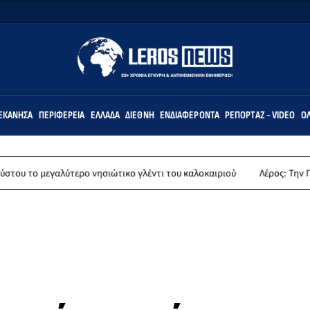
ΕΚΆΝΗΣΑ
ΠΕΡΙΦΈΡΕΙΑ
ΕΛΛΆΔΑ
ΔΙΕΘΝΉ
ΕΝΔΙΑΦΈΡΟΝΤΑ
ΡΕΠΟΡΤΆΖ - VIDEO
ΌΛ
ύτερο νησιώτικο γλέντι του καλοκαιριού
Λέρος: Την Παρασκευή 14 Α