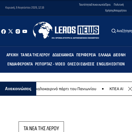
Ταυτότητα
Επικοινωνία
Όροι
Πολιτική
Κυριακή, 9 Αυγούστου 2026, 12:16
Χρήσης
Απορρήτου
Αναζήτησ
ΑΡΧΙΚΉ
ΤΑ ΝΈΑ ΤΗΣ ΛΈΡΟΥ
ΔΩΔΕΚΆΝΗΣΑ
ΠΕΡΙΦΈΡΕΙΑ
ΕΛΛΆΔΑ
ΔΙΕΘΝΉ
ΕΝΔΙΑΦΈΡΟΝΤΑ
ΡΕΠΟΡΤΆΖ - VIDEO
ΌΛΕΣ ΟΙ ΕΙΔΉΣΕΙΣ
ENGLISH EDITION
8 Αυγούστου το καλοκαιρινό πάρτι του Πανιωνίου
ΚΠΕΑ ΑΡΤΕΜΙΣ: Τ
Ανακοινώσεις
ΤΑ ΝΕΑ ΤΗΣ ΛΕΡΟΥ