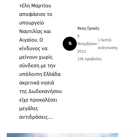
τέλη Μαρτίου
αποφάσισε το
υπουργείο
Άκης Γρεκός
Ναυτιλίας και
9
Αιγαίου. Ο
1 λεπτό
Ά
Νοεμβρίου
•
κίνδυνος να
ανάγνωσης
2012
μείνουν χωρίς
236
προβολές
σύνδεση με την
υπόλοιπη Ελλάδα
ακριτικά νησιά
της Δωδεκανήσου
είχε προκαλέσει
μεγάλες
αντιδράσεις…