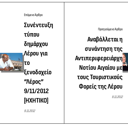
Επόμενο Άρθρο
Συνέντευξη
Προηγούμενο Άρθρο
τύπου
Αναβάλλεται η
δημάρχου
συνάντηση της
Λέρου για
Αντιπεριφερειάρχη
το
Νοτίου Αιγαίου με
ξενοδοχείο
τους Τουριστικούς
“Λέρος”
Φορείς της Λέρου
9/11/2012
9.11.2012
[ΗΧΗΤΙΚΟ]
9.11.2012