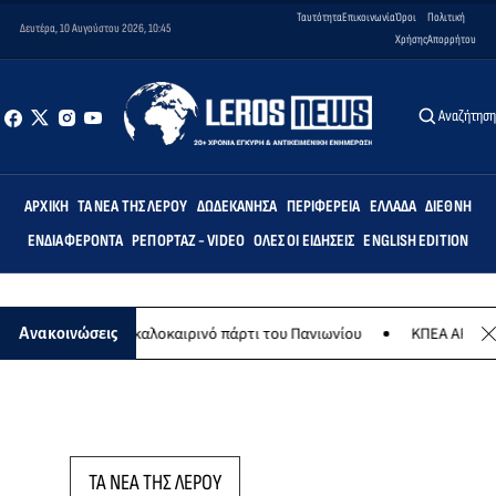
Ταυτότητα
Επικοινωνία
Όροι
Πολιτική
Δευτέρα, 10 Αυγούστου 2026, 10:45
Χρήσης
Απορρήτου
Αναζήτησ
ΑΡΧΙΚΉ
ΤΑ ΝΈΑ ΤΗΣ ΛΈΡΟΥ
ΔΩΔΕΚΆΝΗΣΑ
ΠΕΡΙΦΈΡΕΙΑ
ΕΛΛΆΔΑ
ΔΙΕΘΝΉ
ΕΝΔΙΑΦΈΡΟΝΤΑ
ΡΕΠΟΡΤΆΖ - VIDEO
ΌΛΕΣ ΟΙ ΕΙΔΉΣΕΙΣ
ENGLISH EDITION
8 Αυγούστου το καλοκαιρινό πάρτι του Πανιωνίου
ΚΠΕΑ ΑΡΤΕΜΙΣ: 
Ανακοινώσεις
ΤΑ ΝΕΑ ΤΗΣ ΛΕΡΟΥ