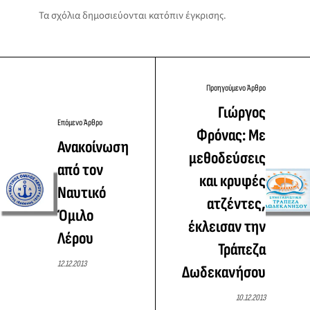
Τα σχόλια δημοσιεύονται κατόπιν έγκρισης.
Προηγούμενο Άρθρο
Γιώργος
Επόμενο Άρθρο
Φρόνας: Με
Ανακοίνωση
μεθοδεύσεις
από τον
και κρυφές
Ναυτικό
ατζέντες,
Όμιλο
έκλεισαν την
Λέρου
Τράπεζα
12.12.2013
Δωδεκανήσου
10.12.2013