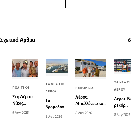
Σχετικά Άρθρα
6
ΤΑ ΝΕΑ Τ
ΤΑ ΝΕΑ ΤΗΣ
ΠΟΛΙΤΙΚΗ
ΡΕΠΟΡΤΑΖ
ΛΕΡΟΥ
ΛΕΡΟΥ
Στη Λέρο ο
Λέρος:
Λέρος: Ν
Τα
Νίκος
Μπελλένειο και
ρεκόρ
δρομολόγια
Ανδρουλάκης
Μπουλαφέντειο
Νοτίου
9 Αυγ 2026
8 Αυγ 2026
πλοίων από
8 Αυγ 2026
9 Αυγ 2026
- Συνάντηση
αλλάζουν όψη
Αιγαίου
και προς
με πολίτες
με μια δωρεά
από την
Πειραιά
και φίλους
αγάπης για τα
Ειρήνη-