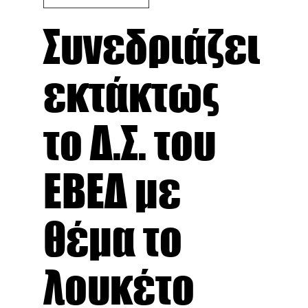
Συνεδριάζει
εκτάκτως
το Δ.Σ. του
ΕΒΕΔ με
θέμα το
λουκέτο