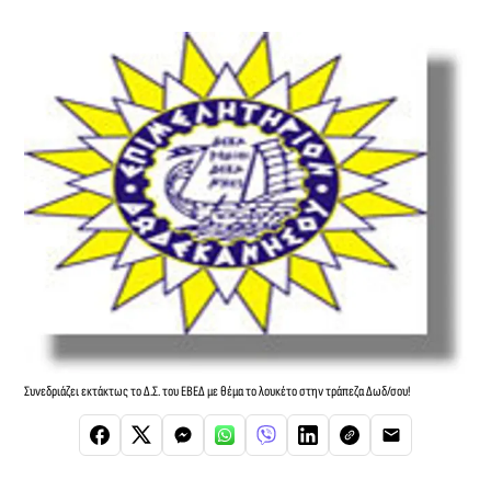
Συνεδριάζει εκτάκτως το Δ.Σ. του ΕΒΕΔ με θέμα το λουκέτο στην τράπεζα Δωδ/σου!