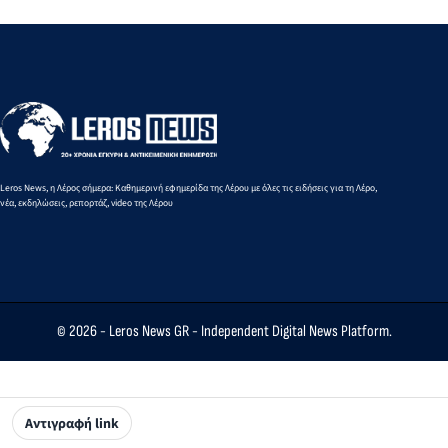
από 10 έως
του ΠΑΣΟΚ
παιδιά
Μαρία
16
στην Αγία
Μαυρου
Αυγούστου
Μαρίνα
στα 3.00
2026
μ. βάδην
Κ16
Leros News, η Λέρος σήμερα: Καθημερινή εφημερίδα της Λέρου με όλες τις ειδήσεις για τη Λέρο,
νέα, εκδηλώσεις, ρεπορτάζ, video της Λέρου
© 2026 -
Leros News GR
- Independent Digital News Platform.
Αντιγραφή link