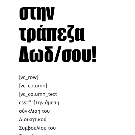
στην
τράπεζα
Δωδ/σου!
[vc_row]
[vc_column]
[vc_column_text
css=””]Την άμεση
σύγκλιση του
Διοικητικού
Συμβουλίου του