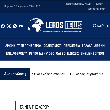
Ταυτότητα
Επικοινωνία
Όροι
Πολιτική
Παρασκευή, 7 Αυγούστου 2026, 13:37
Χρήσης
Απορρήτου
Αναζήτησ
ΑΡΧΙΚΉ
ΤΑ ΝΈΑ ΤΗΣ ΛΈΡΟΥ
ΔΩΔΕΚΆΝΗΣΑ
ΠΕΡΙΦΈΡΕΙΑ
ΕΛΛΆΔΑ
ΔΙΕΘΝΉ
ΕΝΔΙΑΦΈΡΟΝΤΑ
ΡΕΠΟΡΤΆΖ - VIDEO
ΌΛΕΣ ΟΙ ΕΙΔΉΣΕΙΣ
ENGLISH EDITION
ρτεμις» στο Δημοτικό Σχολείο Λακκίου
Λέρος: Κυριακή 9 Αυγούστο
Ανακοινώσεις
ΤΑ ΝΕΑ ΤΗΣ ΛΕΡΟΥ