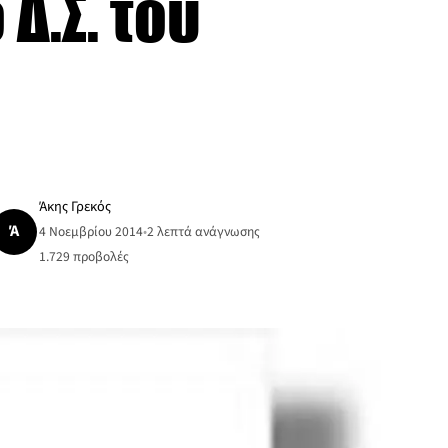
Δ.Σ. του
Άκης Γρεκός
Ά
4 Νοεμβρίου 2014
•
2 λεπτά ανάγνωσης
1.729
προβολές