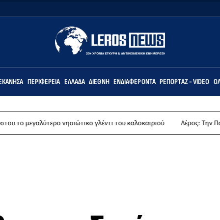
ΕΚΆΝΗΣΑ
ΠΕΡΙΦΈΡΕΙΑ
ΕΛΛΆΔΑ
ΔΙΕΘΝΉ
ΕΝΔΙΑΦΈΡΟΝΤΑ
ΡΕΠΟΡΤΆΖ - VIDEO
ΌΛ
αλύτερο νησιώτικο γλέντι του καλοκαιριού
Λέρος: Την Παρασκευή 14 