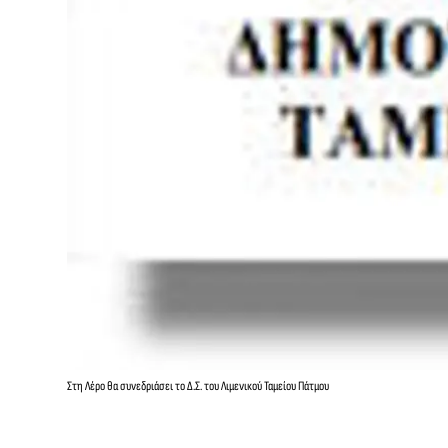
Στη Λέρο θα συνεδριάσει το Δ.Σ. του Λιμενικού Ταμείου Πάτμου