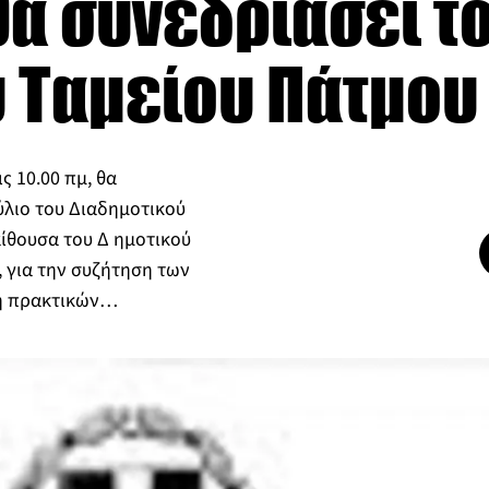
α συνεδριάσει το 
ύ Ταμείου Πάτμου
ς 10.00 πμ, θα
ύλιο του Διαδημοτικού
αίθουσα του Δ ημοτικού
 για την συζήτηση των
ση πρακτικών…