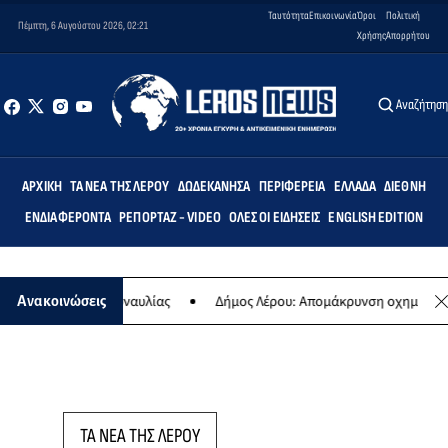
Ταυτότητα
Επικοινωνία
Όροι
Πολιτική
Πέμπτη, 6 Αυγούστου 2026, 02:21
Χρήσης
Απορρήτου
Αναζήτησ
ΑΡΧΙΚΉ
ΤΑ ΝΈΑ ΤΗΣ ΛΈΡΟΥ
ΔΩΔΕΚΆΝΗΣΑ
ΠΕΡΙΦΈΡΕΙΑ
ΕΛΛΆΔΑ
ΔΙΕΘΝΉ
ΕΝΔΙΑΦΈΡΟΝΤΑ
ΡΕΠΟΡΤΆΖ - VIDEO
ΌΛΕΣ ΟΙ ΕΙΔΉΣΕΙΣ
ENGLISH EDITION
η της ετήσιας συναυλίας
Δήμος Λέρου: Απομάκρυνση οχημάτων και
Ανακοινώσεις
ΤΑ ΝΕΑ ΤΗΣ ΛΕΡΟΥ