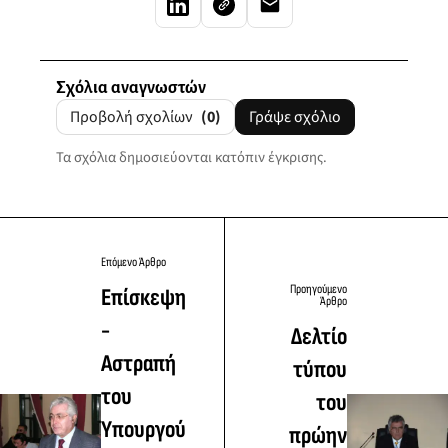
Σχόλια αναγνωστών
Προβολή σχολίων
(0)
Γράψε σχόλιο
Τα σχόλια δημοσιεύονται κατόπιν έγκρισης.
Επόμενο Άρθρο
Προηγούμενο
Επίσκεψη
Άρθρο
-
Δελτίο
Aστραπή
τύπου
του
του
Υπουργού
πρώην