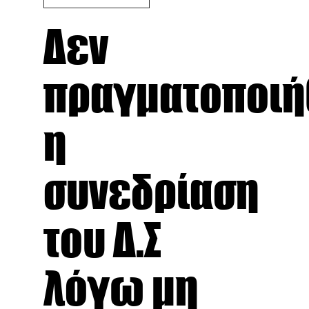
Δεν
πραγματοποιή
η
συνεδρίαση
του Δ.Σ
λόγω μη