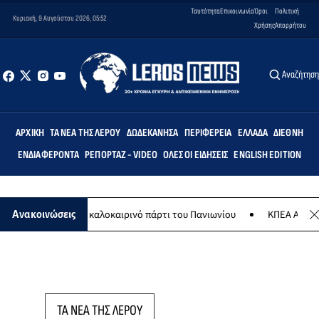
Ταυτότητα
Επικοινωνία
Όροι
Πολιτική
Κυριακή, 9 Αυγούστου 2026, 05:52
Χρήσης
Απορρήτου
Αναζήτησ
ΑΡΧΙΚΉ
ΤΑ ΝΈΑ ΤΗΣ ΛΈΡΟΥ
ΔΩΔΕΚΆΝΗΣΑ
ΠΕΡΙΦΈΡΕΙΑ
ΕΛΛΆΔΑ
ΔΙΕΘΝΉ
ΕΝΔΙΑΦΈΡΟΝΤΑ
ΡΕΠΟΡΤΆΖ - VIDEO
ΌΛΕΣ ΟΙ ΕΙΔΉΣΕΙΣ
ENGLISH EDITION
 8 Αυγούστου το καλοκαιρινό πάρτι του Πανιωνίου
ΚΠΕΑ ΑΡΤΕΜΙΣ:
Ανακοινώσεις
ΤΑ ΝΕΑ ΤΗΣ ΛΕΡΟΥ