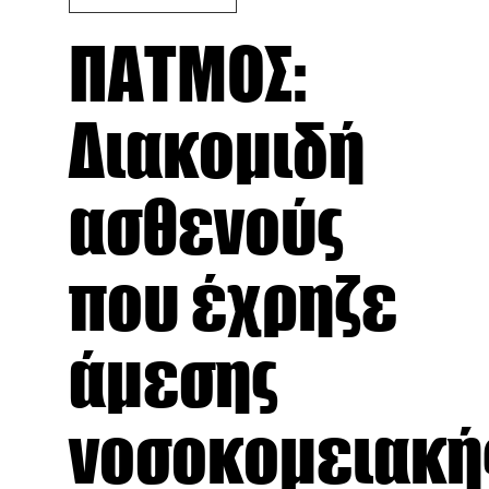
ΠΑΤΜΟΣ:
Διακομιδή
ασθενούς
που έχρηζε
άμεσης
νοσοκομειακή