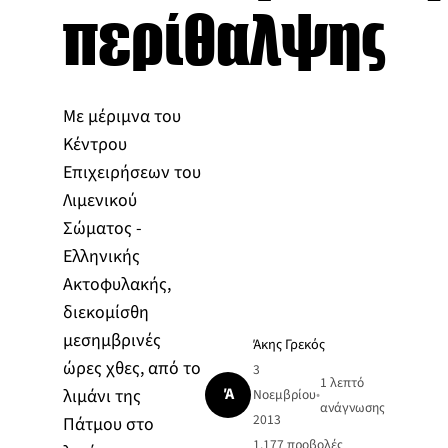
περίθαλψης
Με μέριμνα του
Κέντρου
Επιχειρήσεων του
Λιμενικού
Σώματος -
Ελληνικής
Ακτοφυλακής,
διεκομίσθη
μεσημβρινές
Άκης Γρεκός
ώρες χθες, από το
3
1 λεπτό
Ά
λιμάνι της
Νοεμβρίου
•
ανάγνωσης
2013
Πάτμου στο
1.177
προβολές