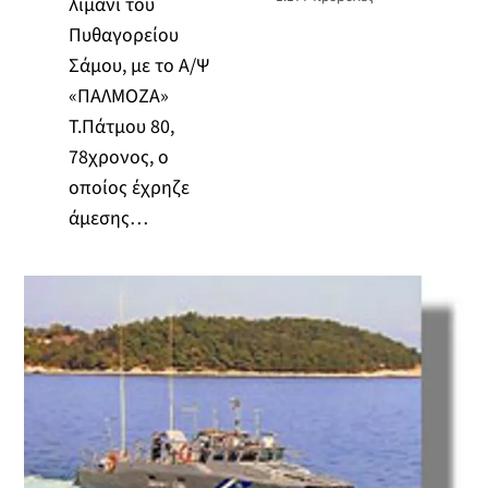
λιμάνι του
Πυθαγορείου
Σάμου, με το Α/Ψ
«ΠΑΛΜΟΖΑ»
Τ.Πάτμου 80,
78χρονος, ο
οποίος έχρηζε
άμεσης…