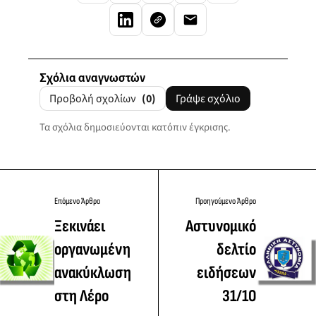
Σχόλια αναγνωστών
Προβολή σχολίων
(0)
Γράψε σχόλιο
Τα σχόλια δημοσιεύονται κατόπιν έγκρισης.
Επόμενο Άρθρο
Προηγούμενο Άρθρο
Ξεκινάει
Αστυνομικό
οργανωμένη
δελτίο
ανακύκλωση
ειδήσεων
στη Λέρο
31/10