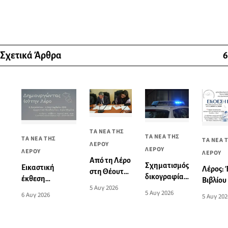
Σχετικά Άρθρα
6
ΤΑ ΝΕΑ ΤΗΣ
ΤΑ ΝΕΑ ΤΗΣ
ΤΑ ΝΕΑ ΤΗΣ
ΤΑ ΝΕΑ 
ΛΕΡΟΥ
ΛΕΡΟΥ
ΛΕΡΟΥ
ΛΕΡΟΥ
Από τη Λέρο
Σχηματισμός
Εικαστική
Λέρος:
στη Θέουτα:
δικογραφίας
έκθεση
Βιβλίου
Η ιστορική
5 Αυγ 2026
για το
“Δημιουργώντας
παραδο
5 Αυγ 2026
συμφωνία
6 Αυγ 2026
5 Αυγ 202
θανατηφόρο
(σ)την Λέρο”
γλυκών 
αλληλεγγύης
τροχαίο
φιλανθ
που η
ατύχημα στη
σκοπό
Μαδρίτη δεν