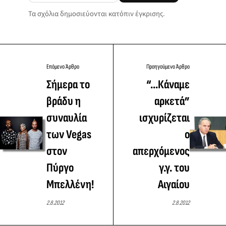
Τα σχόλια δημοσιεύονται κατόπιν έγκρισης.
Επόμενο Άρθρο
Προηγούμενο Άρθρο
Σήμερα το
“...Κάναμε
βράδυ η
αρκετά”
συναυλία
ισχυρίζεται
των Vegas
ο
στον
απερχόμενος
Πύργο
γ.γ. του
Μπελλένη!
Αιγαίου
2.8.2012
2.8.2012