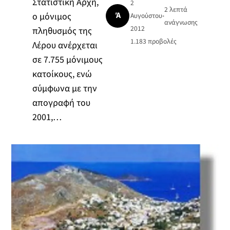
Στατιστική Αρχή,
2
2 λεπτά
Ά
ο μόνιμος
Αυγούστου
•
ανάγνωσης
2012
πληθυσμός της
1.183
προβολές
Λέρου ανέρχεται
σε 7.755 μόνιμους
κατοίκους, ενώ
σύμφωνα με την
απογραφή του
2001,…