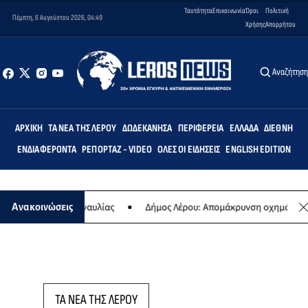
Ταυτότητα
Επικοινωνία
Όροι
Πολιτική
Πέμπτη, 6 Αυγούστου 2026, 04:49
Χρήσης
Απορρήτου
Αναζήτησ
ΑΡΧΙΚΉ
ΤΑ ΝΈΑ ΤΗΣ ΛΈΡΟΥ
ΔΩΔΕΚΆΝΗΣΑ
ΠΕΡΙΦΈΡΕΙΑ
ΕΛΛΆΔΑ
ΔΙΕΘΝΉ
ΕΝΔΙΑΦΈΡΟΝΤΑ
ΡΕΠΟΡΤΆΖ - VIDEO
ΌΛΕΣ ΟΙ ΕΙΔΉΣΕΙΣ
ENGLISH EDITION
της ετήσιας συναυλίας
Δήμος Λέρου: Απομάκρυνση οχημάτων και 
Ανακοινώσεις
ΤΑ ΝΕΑ ΤΗΣ ΛΕΡΟΥ