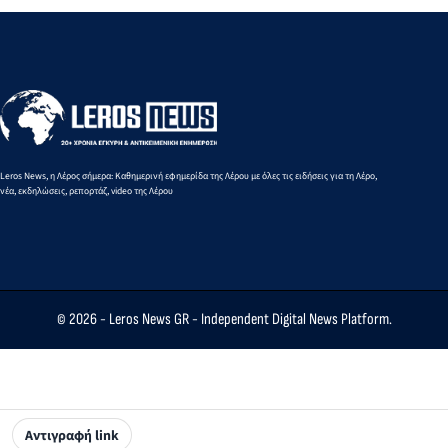
Λέρο
επέτρεψε να
γίνει πράξη -
Μια
οδυνηρή
ευρωπαϊκή
αντίφαση
Leros News, η Λέρος σήμερα: Καθημερινή εφημερίδα της Λέρου με όλες τις ειδήσεις για τη Λέρο,
νέα, εκδηλώσεις, ρεπορτάζ, video της Λέρου
© 2026 -
Leros News GR
- Independent Digital News Platform.
Αντιγραφή link