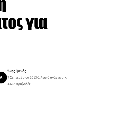
η
τος για
Άκης Γρεκός
Ά
7 Σεπτεμβρίου 2013
•
1 λεπτό ανάγνωσης
4.665
προβολές