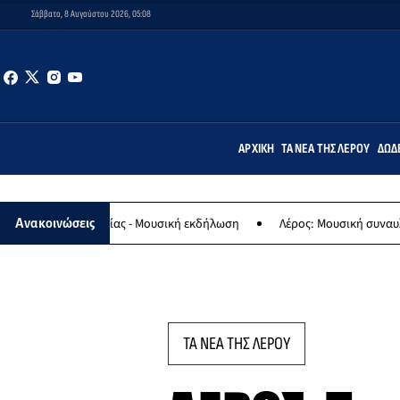
Σάββατο, 8 Αυγούστου 2026, 05:08
ΑΡΧΙΚΉ
ΤΑ ΝΈΑ ΤΗΣ ΛΈΡΟΥ
ΔΩΔ
της Παναγίας - Μουσική εκδήλωση
Λέρος: Μουσική συναυλία των Ε
Ανακοινώσεις
ΤΑ ΝΕΑ ΤΗΣ ΛΕΡΟΥ