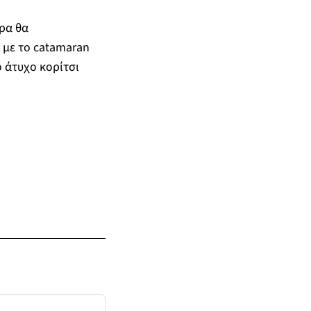
ρα θα
 με το catamaran
 άτυχο κορίτσι