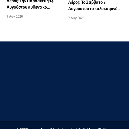
Λέρος: Την Παρασκευή 14
Λέρος: Το Σάββατο 8
Αυγούστου αυθεντικό
Αυγούστου το καλοκαιρινό
νησιώτικο γλέντι στο Theikon
πάρτι του Πανιωνίου
7 Αυγ 2026
7 Αυγ 2026
Bistro Restaurant!