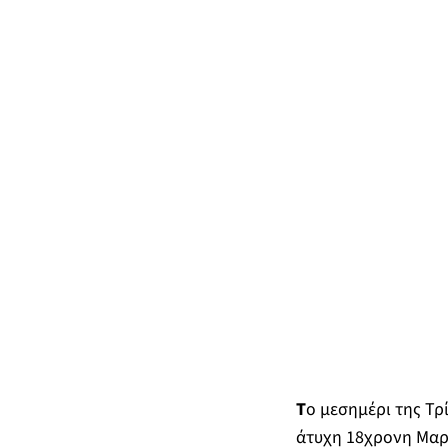
Τ
ο μεσημέρι της Τρί
άτυχη 18χρονη Μαρί