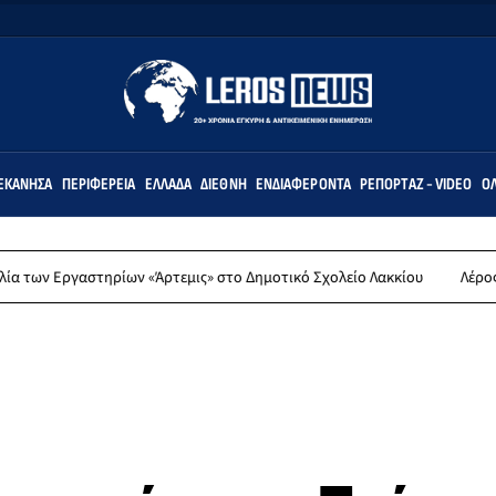
ΕΚΆΝΗΣΑ
ΠΕΡΙΦΈΡΕΙΑ
ΕΛΛΆΔΑ
ΔΙΕΘΝΉ
ΕΝΔΙΑΦΈΡΟΝΤΑ
ΡΕΠΟΡΤΆΖ - VIDEO
ΌΛ
ργαστηρίων «Άρτεμις» στο Δημοτικό Σχολείο Λακκίου
Λέρος: Συλλυπ