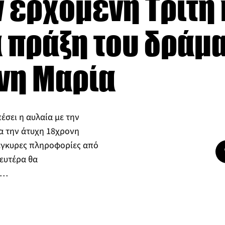
ν ερχόμενη Τρίτη 
 πράξη του δράμα
νη Μαρία
πέσει η αυλαία με την
α την άτυχη 18χρονη
έγκυρες πληροφορίες από
Δευτέρα θα
ή…