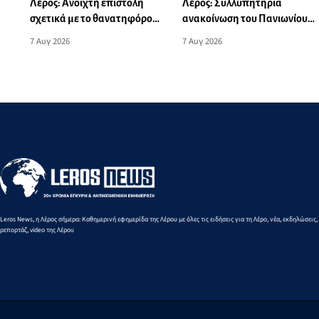
Λέρος: Συλλυπητήρια
Λέρος: Ανοιχτή επιστολή
ανακοίνωση του Πανιωνίου
σχετικά με το θανατηφόρο
για την ξαφνική απώλεια του
τροχαίο: «Αυτό το θλιβερό
7 Αυγ 2026
7 Αυγ 2026
Δημήτρη Καρατσώρη
νήμα μπορούμε και πρέπει
να το κόψουμε»
Leros News, η Λέρος σήμερα: Καθημερινή εφημερίδα της Λέρου με όλες τις ειδήσεις για τη Λέρο, νέα, εκδηλώσεις,
ρεπορτάζ, video της Λέρου