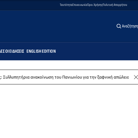
Ταυτότητα
Επικοινωνία
Όροι Χρήσης
Πολιτική Απορρήτου
Αναζήτηση
ΕΣ ΟΙ ΕΙΔΉΣΕΙΣ
ENGLISH EDITION
ητήρια ανακοίνωση του Πανιωνίου για την ξαφνική απώλεια του Δημήτρ