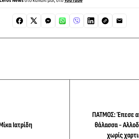
Leros News
στο κανάλι μας στο
YouTube
ΠΑΤΜΟΣ: Έπεσε α
Μίκα Ιατρίδη
θάλασσα - Αλλοδ
χωρίς χαρτι