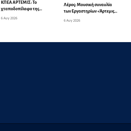
ΚΠΕΑ ΑΡΤΕΜΙΣ: Το
Λέρος: Μουσική συναυλία
χταποδοπίλαφο της
των Εργαστηρίων «Άρτεμις»
Παναγίας - Μουσική
στο Δημοτικό Σχολείο
6 Αυγ 2026
6 Αυγ 2026
εκδήλωση
Λακκίου