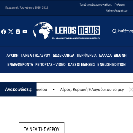
Ταυτότητα
Επικοινωνία
Όροι
Πολιτική
Παρασκευή, 7 Αυγούστου 2026, 08:15
Χρήσης
Απορρήτου
Αναζήτησ
ΑΡΧΙΚΉ
ΤΑ ΝΈΑ ΤΗΣ ΛΈΡΟΥ
ΔΩΔΕΚΆΝΗΣΑ
ΠΕΡΙΦΈΡΕΙΑ
ΕΛΛΆΔΑ
ΔΙΕΘΝΉ
ΕΝΔΙΑΦΈΡΟΝΤΑ
ΡΕΠΟΡΤΆΖ - VIDEO
ΌΛΕΣ ΟΙ ΕΙΔΉΣΕΙΣ
ENGLISH EDITION
ίο Λακκίου
Λέρος: Κυριακή 9 Αυγούστου το μεγαλύτερο νησιώτικο γ
Ανακοινώσεις
ΤΑ ΝΕΑ ΤΗΣ ΛΕΡΟΥ