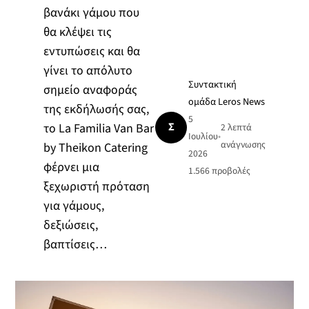
βανάκι γάμου που
θα κλέψει τις
εντυπώσεις και θα
γίνει το απόλυτο
Συντακτική
σημείο αναφοράς
ομάδα Leros News
της εκδήλωσής σας,
5
Σ
το La Familia Van Bar
2 λεπτά
Ιουλίου
•
ανάγνωσης
by Theikon Catering
2026
φέρνει μια
1.566
προβολές
ξεχωριστή πρόταση
για γάμους,
δεξιώσεις,
βαπτίσεις…