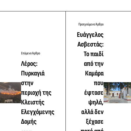
Προηγούμενο Άρθρο
Ευάγγελος
Ασβεστάς:
Το παιδί
Επόμενο Άρθρο
Λέρος:
από την
Πυρκαγιά
Καμάρα
στην
που
περιοχή της
έφτασε
Κλειστής
ψηλά,
Ελεγχόμενης
αλλά δεν
Δομής
ξέχασε