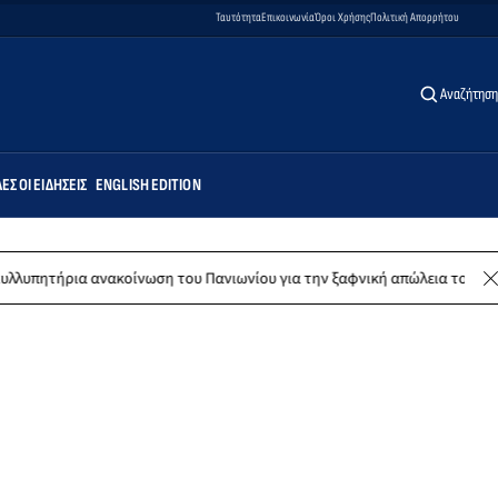
Ταυτότητα
Επικοινωνία
Όροι Χρήσης
Πολιτική Απορρήτου
Αναζήτηση
ΕΣ ΟΙ ΕΙΔΉΣΕΙΣ
ENGLISH EDITION
νωση του Πανιωνίου για την ξαφνική απώλεια του Δημήτρη Καρατσώρη