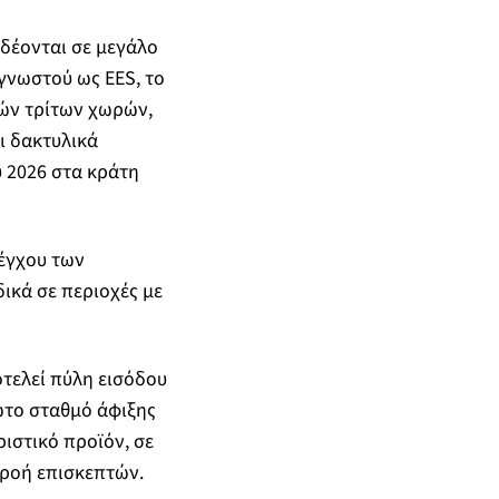
νδέονται σε μεγάλο
γνωστού ως EES, το
ών τρίτων χωρών,
ι δακτυλικά
υ 2026 στα κράτη
λέγχου των
ικά σε περιοχές με
οτελεί πύλη εισόδου
ώτο σταθμό άφιξης
ριστικό προϊόν, σε
 ροή επισκεπτών.