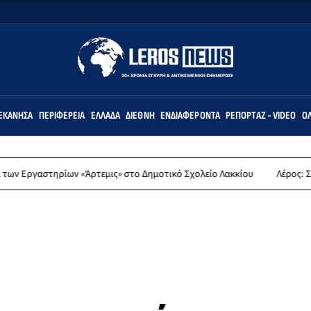
ΕΚΆΝΗΣΑ
ΠΕΡΙΦΈΡΕΙΑ
ΕΛΛΆΔΑ
ΔΙΕΘΝΉ
ΕΝΔΙΑΦΈΡΟΝΤΑ
ΡΕΠΟΡΤΆΖ - VIDEO
ΌΛ
ρτεμις» στο Δημοτικό Σχολείο Λακκίου
Λέρος: Συλλυπητήρια ανακοί