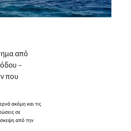
τημα από
σόδου –
ν που
ρνά ακόμη και τις
πώσεις σε
ίσκεψη από την