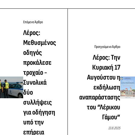
Επόμενο Άρθρο
Λέρος:
Μεθυσμένος
Προηγούμενο Άρθρο
οδηγός
Λέρος: Την
προκάλεσε
Κυριακή 17
τροχαίο -
Αυγούστου η
Συνολικά
εκδήλωση
δύο
αναπαράστασης
συλλήψεις
του “Λέρικου
για οδήγηση
Γάμου”
υπό την
13.8.2025
επήρεια