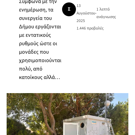
Σύμφωνα με την
13
Σ
ενημέρωση, τα
1 λεπτό
Αυγούστου
•
ανάγνωσης
συνεργεία του
2025
Δήμου εργάζονται
1.446
προβολές
με εντατικούς
ρυθμούς ώστε οι
μονάδες που
χρησιμοποιούνται
πολύ, από
κατοίκους αλλά…