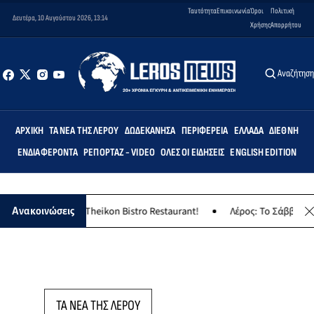
Ταυτότητα
Επικοινωνία
Όροι
Πολιτική
Δευτέρα, 10 Αυγούστου 2026, 13:14
Χρήσης
Απορρήτου
Αναζήτησ
ΑΡΧΙΚΉ
ΤΑ ΝΈΑ ΤΗΣ ΛΈΡΟΥ
ΔΩΔΕΚΆΝΗΣΑ
ΠΕΡΙΦΈΡΕΙΑ
ΕΛΛΆΔΑ
ΔΙΕΘΝΉ
ΕΝΔΙΑΦΈΡΟΝΤΑ
ΡΕΠΟΡΤΆΖ - VIDEO
ΌΛΕΣ ΟΙ ΕΙΔΉΣΕΙΣ
ENGLISH EDITION
γλέντι στο Theikon Bistro Restaurant!
Λέρος: Το Σάββατο 8 Αυγού
Ανακοινώσεις
ΤΑ ΝΕΑ ΤΗΣ ΛΕΡΟΥ