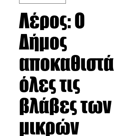
Λέρος: Ο
Δήμος
αποκαθιστά
όλες τις
βλάβες των
μικρών