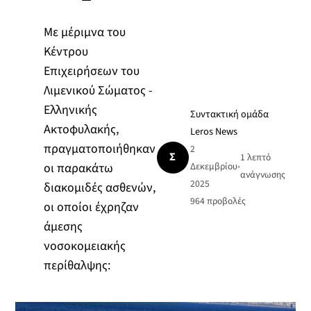
Με μέριμνα του
Κέντρου
Επιχειρήσεων του
Λιμενικού Σώματος -
Ελληνικής
Συντακτική ομάδα
Ακτοφυλακής,
Leros News
πραγματοποιήθηκαν
2
Σ
1 λεπτό
οι παρακάτω
Δεκεμβρίου
•
ανάγνωσης
2025
διακομιδές ασθενών,
964
προβολές
οι οποίοι έχρηζαν
άμεσης
νοσοκομειακής
περίθαλψης: