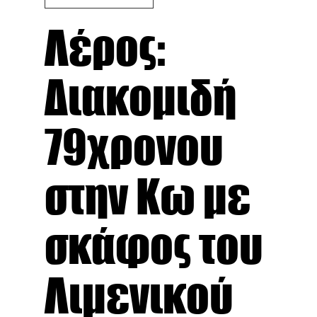
Λέρος:
Διακομιδή
79χρονου
στην Κω με
σκάφος του
Λιμενικού