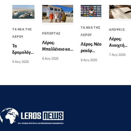
ΤΑ ΝΕΑ ΤΗΣ
ΤΑ ΝΕΑ ΤΗΣ
ΑΠΟΨΕΙΣ
ΡΕΠΟΡΤΑΖ
ΛΕΡΟΥ
ΛΕΡΟΥ
Λέρος:
Λέρος:
Λέρος: Νέο
Ανοιχτή
Τα
Μπελλένειο και
ρεκόρ
επιστολή
δρομολόγια
7 Αυγ 2026
Μπουλαφέντειο
Νοτίου
8 Αυγ 2026
σχετικά με
πλοίων από
8 Αυγ 2026
9 Αυγ 2026
αλλάζουν όψη
Αιγαίου
το
και προς
με μια δωρεά
από την
θανατηφό
Πειραιά
αγάπης για τα
Ειρήνη-
τροχαίο:
από 10 έως
παιδιά
Μαρία
«Αυτό το
16
Μαυρουδή
θλιβερό
Αυγούστου
στα 3.000
νήμα
2026
μ. βάδην
μπορούμε
Κ16
και πρέπει
να το
κόψουμε»