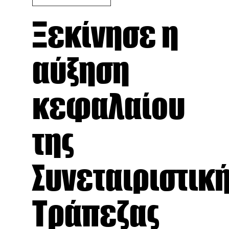
Ξεκίνησε η
αύξηση
κεφαλαίου
της
Συνεταιριστικ
Τράπεζας