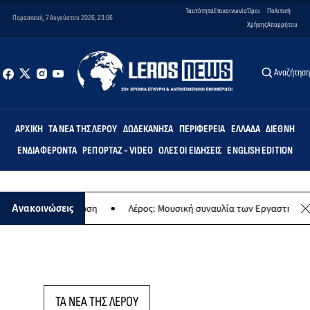
Ταυτότητα
Επικοινωνία
Όροι
Πολιτική
Παρασκευή, 7 Αυγούστου 2026, 23:06
Χρήσης
Απορρήτου
Αναζήτησ
ΑΡΧΙΚΉ
ΤΑ ΝΈΑ ΤΗΣ ΛΈΡΟΥ
ΔΩΔΕΚΆΝΗΣΑ
ΠΕΡΙΦΈΡΕΙΑ
ΕΛΛΆΔΑ
ΔΙΕΘΝΉ
ΕΝΔΙΑΦΈΡΟΝΤΑ
ΡΕΠΟΡΤΆΖ - VIDEO
ΌΛΕΣ ΟΙ ΕΙΔΉΣΕΙΣ
ENGLISH EDITION
ή εκδήλωση
Λέρος: Μουσική συναυλία των Εργαστηρίων «Άρτεμις» 
Ανακοινώσεις
ΤΑ ΝΕΑ ΤΗΣ ΛΕΡΟΥ