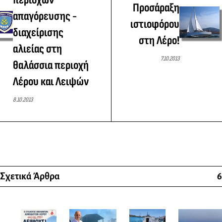
Προσάραξη
απαγόρευσης -
ιστιοφόρου
διαχείρισης
στη Λέρο!
αλιείας στη
7.10.2013
θαλάσσια περιοχή
Λέρου και Λειψών
8.10.2013
Σχετικά Άρθρα
6