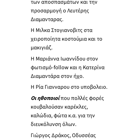
των αποσπασμάτων και την
προσαρμογή ο Λευτέρης
Διαμανταρας.
Η Μιλκα Στογιανοβιτς στα
χειροποίητα κοστούμια και το
μακιγιάζ.
Η Μαριάννα Ιωαννίδου στον
φωτισμό-follow και η Κατερίνα
Διαμαντάρα στον ήχο.
Η Ρία Γιανναρου στο υποβολειο.
Οι ηθοποιοί
που πολλές φορές
κουβαλούσαν καρέκλες,
καλώδια, φώτα κ.α. για την
διευκόλυνση όλων.
Γιώργος Δράκος, Οδυσσέας