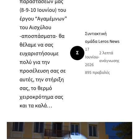
παραστάσεων μας
(8-9-10 Ιουνίου) του
έργου “Αγαμέμνων”
του Αισχύλου
Συντακτική
-αποσπάσματα- θα
ομάδα Leros News
θέλαμε να σας
17
Σ
ευχαριστήσουμε
2 λεπτά
Ιουνίου
•
ανάγνωσης
πολύ για την
2026
προσέλευση σας σε
895
προβολές
αυτές, την στήριξη
σας, το θερμό
χειροκρότημα σας
και τα καλά…