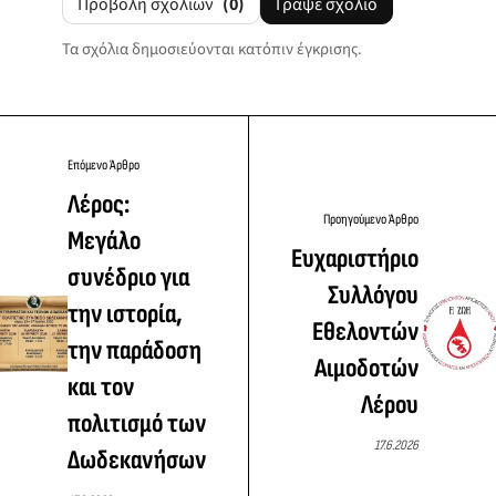
Προβολή σχολίων
(0)
Γράψε σχόλιο
Τα σχόλια δημοσιεύονται κατόπιν έγκρισης.
Επόμενο Άρθρο
Λέρος:
Προηγούμενο Άρθρο
Μεγάλο
Ευχαριστήριο
συνέδριο για
Συλλόγου
την ιστορία,
Εθελοντών
την παράδοση
Αιμοδοτών
και τον
Λέρου
πολιτισμό των
17.6.2026
Δωδεκανήσων