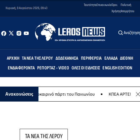
Ταυτότητα
Επικοινωνία
Όροι
Πολιτική
Κυριακή, 9 Αυγούστου 2026, 09:43
Χρήσης
Απορρήτου
Αναζήτησ
ΑΡΧΙΚΉ
ΤΑ ΝΈΑ ΤΗΣ ΛΈΡΟΥ
ΔΩΔΕΚΆΝΗΣΑ
ΠΕΡΙΦΈΡΕΙΑ
ΕΛΛΆΔΑ
ΔΙΕΘΝΉ
ΕΝΔΙΑΦΈΡΟΝΤΑ
ΡΕΠΟΡΤΆΖ - VIDEO
ΌΛΕΣ ΟΙ ΕΙΔΉΣΕΙΣ
ENGLISH EDITION
ύστου το καλοκαιρινό πάρτι του Πανιωνίου
ΚΠΕΑ ΑΡΤΕΜΙΣ: Το χτα
Ανακοινώσεις
ΤΑ ΝΕΑ ΤΗΣ ΛΕΡΟΥ