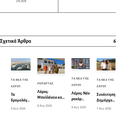
17.6.2026
Σχετικά Άρθρα
6
ΤΑ ΝΕΑ ΤΗΣ
ΤΑ ΝΕΑ ΤΗΣ
ΤΑ ΝΕΑ ΤΗΣ
ΡΕΠΟΡΤΑΖ
ΛΕΡΟΥ
ΛΕΡΟΥ
ΛΕΡΟΥ
Λέρος:
Λέρος: Νέο
Συνάντηση
Τα
Μπελλένειο και
ρεκόρ
Δημάρχου
δρομολόγια
Μπουλαφέντειο
Νοτίου
8 Αυγ 2026
Λέρου με
πλοίων από
8 Αυγ 2026
7 Αυγ 2026
9 Αυγ 2026
αλλάζουν όψη
Αιγαίου
την
και προς
με μια δωρεά
από την