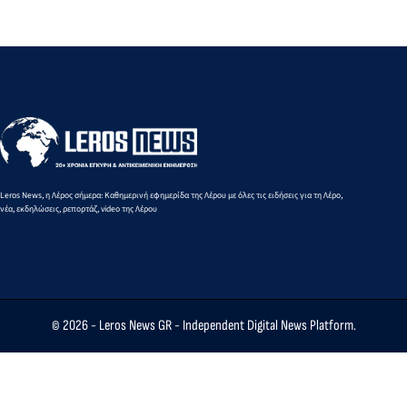
Υπουργό
Πειραιά
αγάπης για τα
Ειρήνη-
Τουρισμού
από 10 έως
παιδιά
Μαρία
16
Μαυρουδή
Αυγούστου
στα 3.000
2026
μ. βάδην
Κ16
Leros News, η Λέρος σήμερα: Καθημερινή εφημερίδα της Λέρου με όλες τις ειδήσεις για τη Λέρο,
νέα, εκδηλώσεις, ρεπορτάζ, video της Λέρου
© 2026 -
Leros News GR
- Independent Digital News Platform.