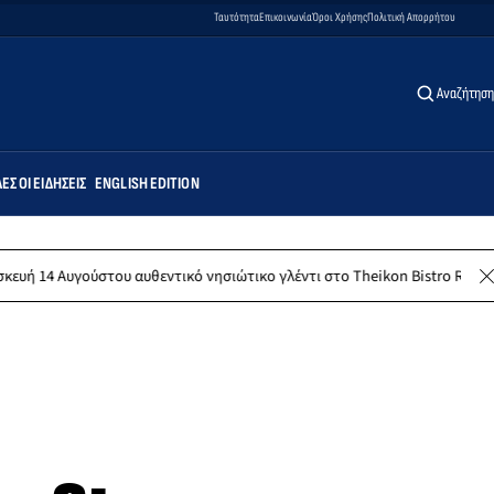
Ταυτότητα
Επικοινωνία
Όροι Χρήσης
Πολιτική Απορρήτου
Αναζήτηση
ΕΣ ΟΙ ΕΙΔΉΣΕΙΣ
ENGLISH EDITION
ούστου αυθεντικό νησιώτικο γλέντι στο Theikon Bistro Restaurant!