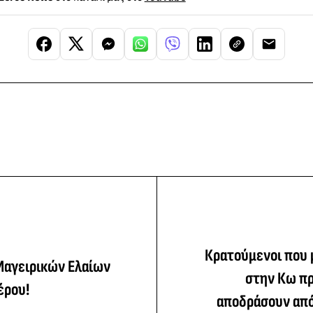
Κρατούμενοι που
αγειρικών Ελαίων
στην Κω π
έρου!
αποδράσουν από 