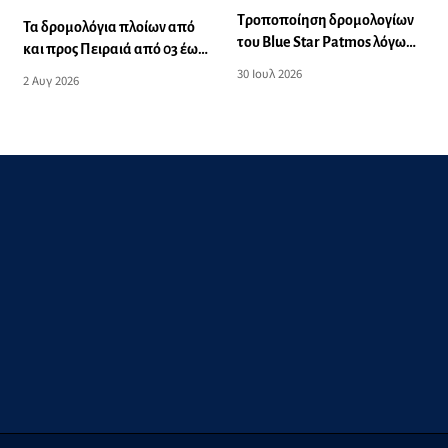
Τροποποίηση δρομολογίων
Τα δρομολόγια πλοίων από
του Blue Star Patmos λόγω
και προς Πειραιά από 03 έως
δυσμενών καιρικών
09 Αυγούστου 2026
30 Ιουλ 2026
2 Αυγ 2026
συνθηκών