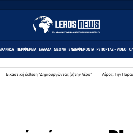
ΕΚΆΝΗΣΑ
ΠΕΡΙΦΈΡΕΙΑ
ΕΛΛΆΔΑ
ΔΙΕΘΝΉ
ΕΝΔΙΑΦΈΡΟΝΤΑ
ΡΕΠΟΡΤΆΖ - VIDEO
ΌΛ
κή έκθεση “Δημιουργώντας (σ)την Λέρο”
Λέρος: Την Παρασκευή 14 Αυγ