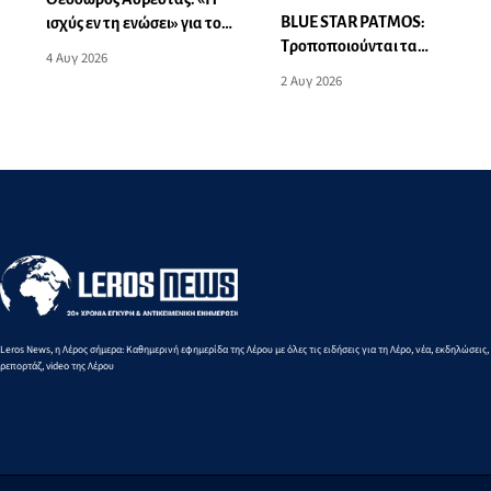
BLUE STAR PATMOS:
ισχύς εν τη ενώσει» για το
Τροποποιούνται τα
επιπλέον ακτοπλοϊκό
4 Αυγ 2026
δρομολόγια λόγω
δρομολόγιο που χρειάζεται η
2 Αυγ 2026
καθυστερημένης άφιξης
Λέρος
στον Πειραιά
Leros News, η Λέρος σήμερα: Καθημερινή εφημερίδα της Λέρου με όλες τις ειδήσεις για τη Λέρο, νέα, εκδηλώσεις,
ρεπορτάζ, video της Λέρου