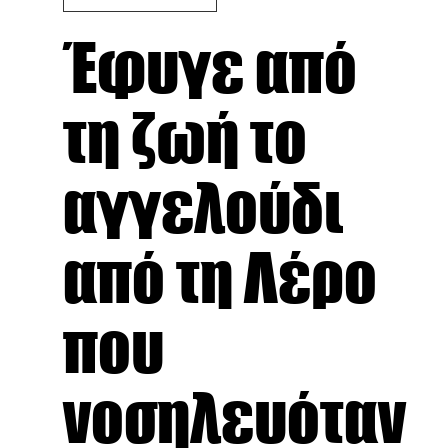
Έφυγε από
τη ζωή το
αγγελούδι
από τη Λέρο
που
νοσηλευόταν