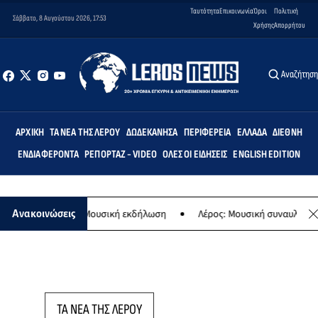
Ταυτότητα
Επικοινωνία
Όροι
Πολιτική
Σάββατο, 8 Αυγούστου 2026, 17:53
Χρήσης
Απορρήτου
Αναζήτησ
ΑΡΧΙΚΉ
ΤΑ ΝΈΑ ΤΗΣ ΛΈΡΟΥ
ΔΩΔΕΚΆΝΗΣΑ
ΠΕΡΙΦΈΡΕΙΑ
ΕΛΛΆΔΑ
ΔΙΕΘΝΉ
ΕΝΔΙΑΦΈΡΟΝΤΑ
ΡΕΠΟΡΤΆΖ - VIDEO
ΌΛΕΣ ΟΙ ΕΙΔΉΣΕΙΣ
ENGLISH EDITION
ης Παναγίας - Μουσική εκδήλωση
Λέρος: Μουσική συναυλία των Ερ
Ανακοινώσεις
ΤΑ ΝΕΑ ΤΗΣ ΛΕΡΟΥ