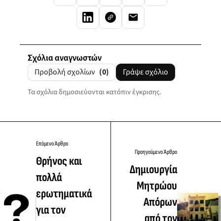
Σχόλια αναγνωστών
Προβολή σχολίων
(0)
Γράψε σχόλιο
Τα σχόλια δημοσιεύονται κατόπιν έγκρισης.
Επόμενο Άρθρο
Προηγούμενο Άρθρο
Θρήνος και
Δημιουργία
πολλά
Μητρώου
ερωτηματικά
Απόρων
για τον
από τον