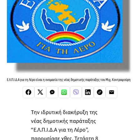
Ε.Λ.Π.Ι.Δ.Α για τη Λέρο είναι η ονομασία της νέας δημοτικής παράταξης του Μιχ. Κοντραφούρη
Την ιδρυτική διακήρυξη της
νέας δημοτικής παράταξης
“Ε.Λ.Π.Ι.Δ.Α για τη Λέρο”,
παρουσίασε χθες, Τετάρτη 8