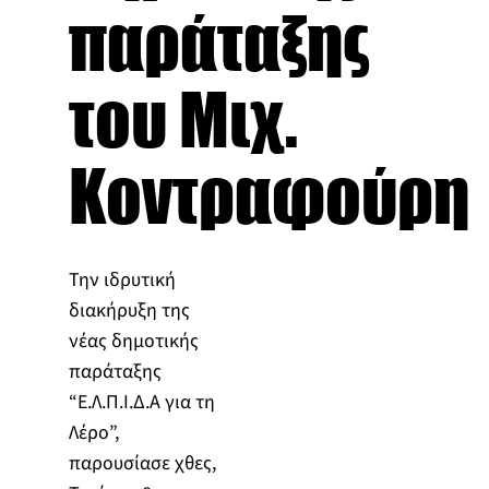
παράταξης
του Μιχ.
Κοντραφούρη
Την ιδρυτική
διακήρυξη της
νέας δημοτικής
παράταξης
“Ε.Λ.Π.Ι.Δ.Α για τη
Λέρο”,
παρουσίασε χθες,