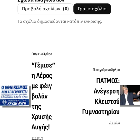
Προβολή σχολίων
(0)
Γράψε σχόλιο
Τα σχόλια δημοσιεύονται κατόπιν έγκρισης.
Επόμενο Άρθρο
“Γέμισε”
Προηγούμενο Άρθρο
η Λέρος
ΠΑΤΜΟΣ:
με φέιγ
Ανέγερση
βολάν
Κλειστού
της
Γυμναστηρίου
Χρυσής
8.1.2014
Αυγής!
11.1.2014