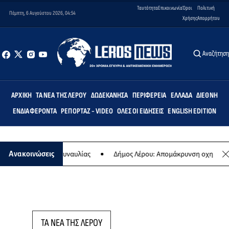
Ταυτότητα
Επικοινωνία
Όροι
Πολιτική
Πέμπτη, 6 Αυγούστου 2026, 04:54
Χρήσης
Απορρήτου
Αναζήτησ
ΑΡΧΙΚΉ
ΤΑ ΝΈΑ ΤΗΣ ΛΈΡΟΥ
ΔΩΔΕΚΆΝΗΣΑ
ΠΕΡΙΦΈΡΕΙΑ
ΕΛΛΆΔΑ
ΔΙΕΘΝΉ
ΕΝΔΙΑΦΈΡΟΝΤΑ
ΡΕΠΟΡΤΆΖ - VIDEO
ΌΛΕΣ ΟΙ ΕΙΔΉΣΕΙΣ
ENGLISH EDITION
η της ετήσιας συναυλίας
Δήμος Λέρου: Απομάκρυνση οχημάτων κα
Ανακοινώσεις
ΤΑ ΝΕΑ ΤΗΣ ΛΕΡΟΥ