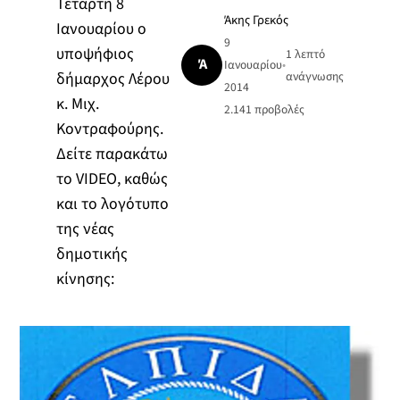
Τετάρτη 8
Άκης Γρεκός
Ιανουαρίου ο
9
υποψήφιος
1 λεπτό
Ά
Ιανουαρίου
•
δήμαρχος Λέρου
ανάγνωσης
2014
κ. Μιχ.
2.141
προβολές
Κοντραφούρης.
Δείτε παρακάτω
το VIDEO, καθώς
και το λογότυπο
της νέας
δημοτικής
κίνησης: