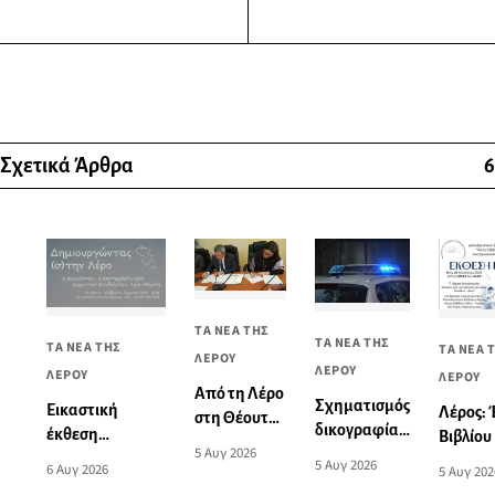
Σχετικά Άρθρα
6
ΤΑ ΝΕΑ ΤΗΣ
ΤΑ ΝΕΑ ΤΗΣ
ΤΑ ΝΕΑ ΤΗΣ
ΤΑ ΝΕΑ 
ΛΕΡΟΥ
ΛΕΡΟΥ
ΛΕΡΟΥ
ΛΕΡΟΥ
Από τη Λέρο
Σχηματισμός
Εικαστική
Λέρος:
στη Θέουτα:
δικογραφίας
έκθεση
Βιβλίου
Η ιστορική
5 Αυγ 2026
για το
“Δημιουργώντας
παραδο
5 Αυγ 2026
συμφωνία
6 Αυγ 2026
5 Αυγ 202
θανατηφόρο
(σ)την Λέρο”
γλυκών 
αλληλεγγύης