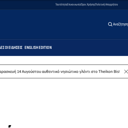
Ταυτότητα
Επικοινωνία
Όροι Χρήσης
Πολιτική Απορρήτου
Αναζήτηση
ΕΣ ΟΙ ΕΙΔΉΣΕΙΣ
ENGLISH EDITION
ούστου αυθεντικό νησιώτικο γλέντι στο Theikon Bistro Restaurant!