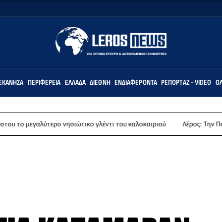
ΕΚΆΝΗΣΑ
ΠΕΡΙΦΈΡΕΙΑ
ΕΛΛΆΔΑ
ΔΙΕΘΝΉ
ΕΝΔΙΑΦΈΡΟΝΤΑ
ΡΕΠΟΡΤΆΖ - VIDEO
ΌΛ
τερο νησιώτικο γλέντι του καλοκαιριού
Λέρος: Την Παρασκευή 14 Αυγ