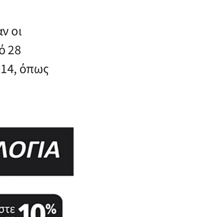
ν οι
ό 28
014, όπως