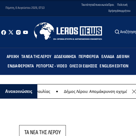
Ταυτότητα
Επικοινωνία
Όροι
Πολιτική
Πέμπτη, 6 Αυγούστου 2026, 07:13
Χρήσης
Απορρήτου
Αναζήτησ
ΑΡΧΙΚΉ
ΤΑ ΝΈΑ ΤΗΣ ΛΈΡΟΥ
ΔΩΔΕΚΆΝΗΣΑ
ΠΕΡΙΦΈΡΕΙΑ
ΕΛΛΆΔΑ
ΔΙΕΘΝΉ
ΕΝΔΙΑΦΈΡΟΝΤΑ
ΡΕΠΟΡΤΆΖ - VIDEO
ΌΛΕΣ ΟΙ ΕΙΔΉΣΕΙΣ
ENGLISH EDITION
της ετήσιας συναυλίας
Δήμος Λέρου: Απομάκρυνση οχημάτων και 
Ανακοινώσεις
ΤΑ ΝΕΑ ΤΗΣ ΛΕΡΟΥ