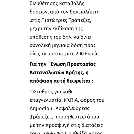
διευθέτησης καταβολής
δόσεων, από τον δανειολήπτη
,στις Πιστώτριες Τράπεζες,
μέχρι την εκδίκαση της
υπόθεσης του δηλ. να δίνει
συνολική μηνιαία δόση προς
όλες τις πιστώτριες 200 Ευρώ.
Για την ΄Ενωση Προστασίας
Καταναλωτών Κρήτης, η
απόφαση αυτή θεωρείται :
1)Σταθμός για κάθε
επαγγελματία, (Φ.Π.Α, φόρος του
Δημοσίου , Ασφαλ.Φορέας
,Τράπεζες, προμηθευτές) όπου
με την προσφυγή στις διατάξεις
του ν.3869/2910, ρυθμίζει χρέος,