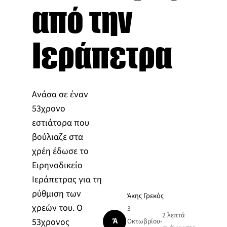
από την
Ιεράπετρα
Ανάσα σε έναν
53χρονο
εστιάτορα που
βούλιαζε στα
χρέη έδωσε το
Ειρηνοδικείο
Ιεράπετρας για τη
ρύθμιση των
Άκης Γρεκός
χρεών του. Ο
3
2 λεπτά
Ά
53χρονος
Οκτωβρίου
•