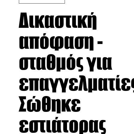
Δικαστική
απόφαση -
σταθμός για
επαγγελματίες
Σώθηκε
εστιάτορας