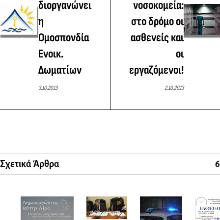
διοργανώνει
νοσοκομεία:
η
στο δρόμο οι
Ομοσπονδία
ασθενείς και
Ενοικ.
οι
Δωματίων
εργαζόμενοι!
3.10.2013
2.10.2013
Σχετικά Άρθρα
6