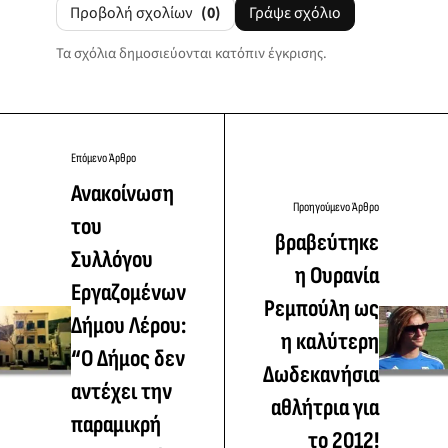
Προβολή σχολίων
(0)
Γράψε σχόλιο
Τα σχόλια δημοσιεύονται κατόπιν έγκρισης.
Επόμενο Άρθρο
Ανακοίνωση
Προηγούμενο Άρθρο
του
βραβεύτηκε
Συλλόγου
η Ουρανία
Εργαζομένων
Ρεμπούλη ως
Δήμου Λέρου:
η καλύτερη
“Ο Δήμος δεν
Δωδεκανήσια
αντέχει την
αθλήτρια για
παραμικρή
το 2012!