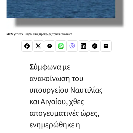
Μπλέχτηκαν …κάβοι στις προπέλες του Catamaran!
Σ
ύμφωνα με
ανακοίνωση του
υπουργείου Ναυτιλίας
και Αιγαίου, χθες
απογευματινές ώρες,
ενημερώθηκε η