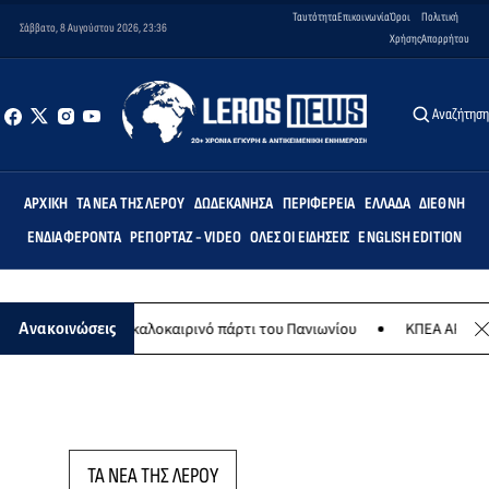
Ταυτότητα
Επικοινωνία
Όροι
Πολιτική
Σάββατο, 8 Αυγούστου 2026, 23:36
Χρήσης
Απορρήτου
Αναζήτησ
ΑΡΧΙΚΉ
ΤΑ ΝΈΑ ΤΗΣ ΛΈΡΟΥ
ΔΩΔΕΚΆΝΗΣΑ
ΠΕΡΙΦΈΡΕΙΑ
ΕΛΛΆΔΑ
ΔΙΕΘΝΉ
ΕΝΔΙΑΦΈΡΟΝΤΑ
ΡΕΠΟΡΤΆΖ - VIDEO
ΌΛΕΣ ΟΙ ΕΙΔΉΣΕΙΣ
ENGLISH EDITION
8 Αυγούστου το καλοκαιρινό πάρτι του Πανιωνίου
ΚΠΕΑ ΑΡΤΕΜΙΣ: 
Ανακοινώσεις
ΤΑ ΝΕΑ ΤΗΣ ΛΕΡΟΥ