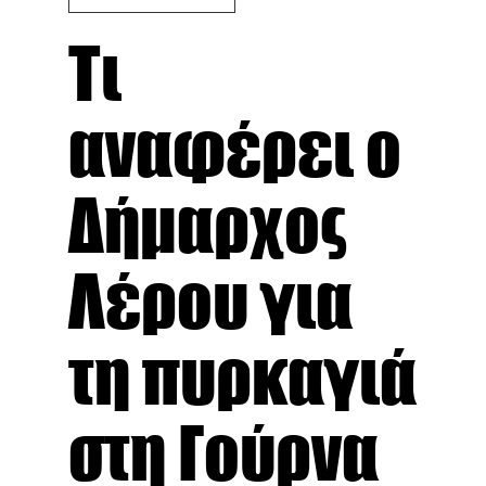
Τι
αναφέρει ο
Δήμαρχος
Λέρου για
τη πυρκαγιά
στη Γούρνα