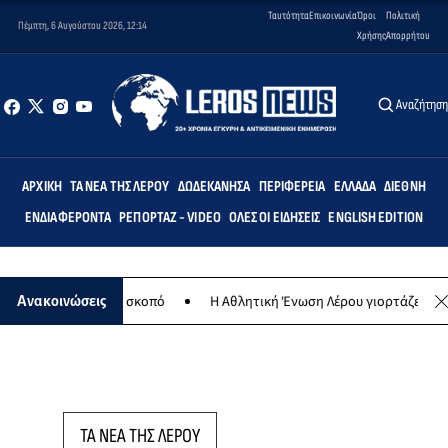
Ταυτότητα
Επικοινωνία
Όροι
Πολιτική
Πέμπτη, 6 Αυγούστου 2026, 12:14
Χρήσης
Απορρήτου
Αναζήτησ
ΑΡΧΙΚΉ
ΤΑ ΝΈΑ ΤΗΣ ΛΈΡΟΥ
ΔΩΔΕΚΆΝΗΣΑ
ΠΕΡΙΦΈΡΕΙΑ
ΕΛΛΆΔΑ
ΔΙΕΘΝΉ
ΕΝΔΙΑΦΈΡΟΝΤΑ
ΡΕΠΟΡΤΆΖ - VIDEO
ΌΛΕΣ ΟΙ ΕΙΔΉΣΕΙΣ
ENGLISH EDITION
για φιλανθρωπικό σκοπό
Η Αθλητική Ένωση Λέρου γιορτάζει 30 χρόν
Ανακοινώσεις
ΤΑ ΝΕΑ ΤΗΣ ΛΕΡΟΥ