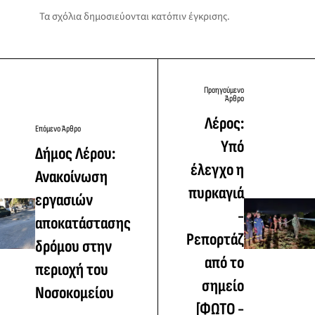
Τα σχόλια δημοσιεύονται κατόπιν έγκρισης.
Προηγούμενο
Άρθρο
Λέρος:
Επόμενο Άρθρο
Υπό
Δήμος Λέρου:
έλεγχο η
Ανακοίνωση
πυρκαγιά
εργασιών
-
αποκατάστασης
Ρεπορτάζ
δρόμου στην
από το
περιοχή του
σημείο
Νοσοκομείου
[ΦΩΤΟ -