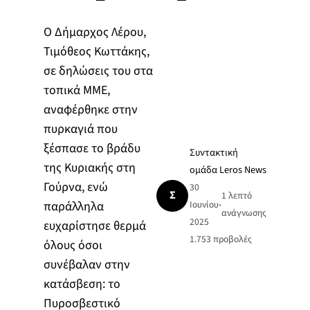
Ο Δήμαρχος Λέρου,
Τιμόθεος Κωττάκης,
σε δηλώσεις του στα
τοπικά ΜΜΕ,
αναφέρθηκε στην
πυρκαγιά που
ξέσπασε το βράδυ
Συντακτική
της Κυριακής στη
ομάδα Leros News
Γούρνα, ενώ
30
Σ
1 λεπτό
παράλληλα
Ιουνίου
•
ανάγνωσης
2025
ευχαρίστησε θερμά
1.753
προβολές
όλους όσοι
συνέβαλαν στην
κατάσβεση: το
Πυροσβεστικό